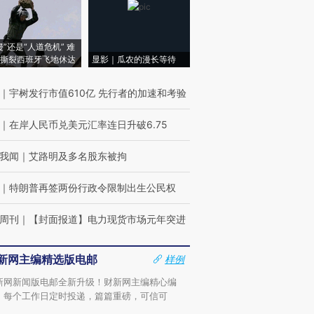
侵”还是“人道危机” 难
撕裂西班牙飞地休达
显影｜瓜农的漫长等待
｜
宇树发行市值610亿 先行者的加速和考验
｜
在岸人民币兑美元汇率连日升破6.75
我闻
｜
艾路明及多名股东被拘
｜
特朗普再签两份行政令限制出生公民权
周刊
｜
【封面报道】电力现货市场元年突进
新网主编精选版电邮
样例
新网新闻版电邮全新升级！财新网主编精心编
，每个工作日定时投递，篇篇重磅，可信可
。