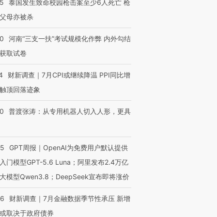
45
泰国发生致命校园枪击案至少6人死亡 枪
父母亦被杀
40
河南“三支一扶”考试规模化作弊 内外勾结
获取试卷
4
财新调查｜7月CPI或继续降温 PPI同比增
触顶回落迹象
00
普渡张涛：从专用机器人切入人形，更具
55
GPT周报｜OpenAI为免费用户默认提供
入门模型GPT-5.6 Luna；阿里发布2.4万亿
大模型Qwen3.8；DeepSeek宣布即将涨价
46
财新调查｜7月金融数据季节性承压 新增
或取决于政府债券