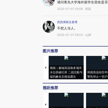
请问青岛大学海外留学生宿舍是否
2025-07-07 05:06 · 美国
西西弗斯在赛博
不把人当人。
2025-07-07 05:03 · 山西
图片推荐
视线｜极端高温致多瑙河
水位跌破纪录 二战沉船与
韩国高温创百年
猛犸象化石接连露出
警告停止一切户
视听推荐