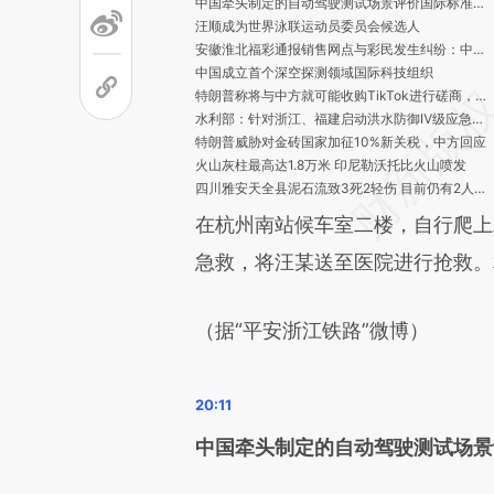
中国牵头制定的自动驾驶测试场景评价国际标准发布
汪顺成为世界泳联运动员委员会候选人
安徽淮北福彩通报销售网点与彩民发生纠纷：中奖彩民已顺利兑奖
中国成立首个深空探测领域国际科技组织
特朗普称将与中方就可能收购TikTok进行磋商，外交部回应
水利部：针对浙江、福建启动洪水防御Ⅳ级应急响应
特朗普威胁对金砖国家加征10%新关税，中方回应
火山灰柱最高达1.8万米 印尼勒沃托比火山喷发
四川雅安天全县泥石流致3死2轻伤 目前仍有2人失联
台风“丹娜丝”已致台湾地区2人死亡
在杭州南站候车室二楼，自行爬上
在云南丽江徒步失联的20岁大三女生确认身亡，遗体已被找到
青岛大学、烟台南山学院两高校回应：宿舍马上装空调
急救，将汪某送至医院进行抢救。
民政部：投入3亿元专项引导资金支持助餐服务
民政部发文健全养老机构突发事件应急预案
加沙停火谈判首轮会议结束 各方未能达成一致
（据“平安浙江铁路”微博）
美国得州洪灾已造成至少82人死亡
网传“宿管大爷中暑去世”，青岛大学凌晨发布情况说明
台风“丹娜丝”今天凌晨登陆台湾嘉义 8日或二次登陆浙闽沿海
14项任务持续促进家政服务业提质扩容 九部门发布工作方案
珍妮弗·西蒙斯当选苏里南首位女总统
中国牵头制定的自动驾驶测试场景
马斯克宣布成立“美国党” 特朗普回应：荒谬，他已彻底“脱轨”
财政部：在政府采购活动中对自欧盟进口的医疗器械采取相关措施