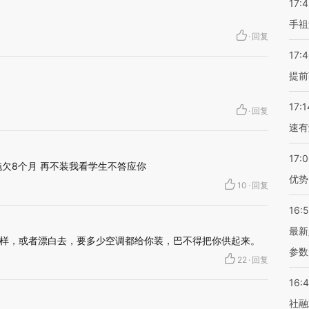
17:
手祖
·
回复
17:
提前
17:1
·
回复
速有
17:
拖欠8个月 再不装我看学生不答应你
优势
10
·
回复
16:
最新
样，或者漂白去，要多少空调都给你装，巴不得把你供起来。
参数
22
·
回复
16:
社融