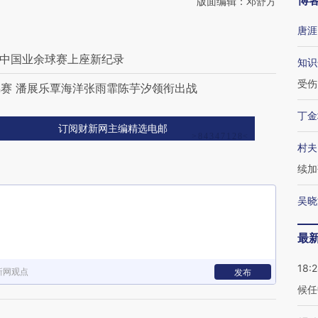
博
版面编辑：邓舒方
唐涯
”创中国业余球赛上座新纪录
知识
受伤
赛 潘展乐覃海洋张雨霏陈芋汐领衔出战
丁金
订阅财新网主编精选电邮
村夫
续加
吴晓
最
18:
新网观点
发布
候任