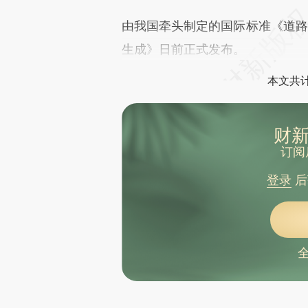
“苏超”：南京队球员杨笑天在比赛中出现不文明动作，停赛1场
由我国牵头制定的国际标准《道路
用复合弓射杀邻居家两只猫，重庆两男子被行拘
胡塞武装称用高超音速弹道导弹袭击以色列机场
生成》日前正式发布。
鹿儿岛县近海半个月地震1500次 日本气象厅再发预警
晨读荐闻（国内、国际消息15条）
本文共计
商务部认定欧盟白兰地存在倾销 将征收最高34.9%的反倾销税
字节、京东、度小满、美团扎堆发行小贷ABS 部分已获批
阿里发行120亿港元零息债 可交换阿里健康股份
上半年土地市场分化加剧 TOP10城市土地出让金占全国一半以上
财新
小鹏自研芯片首次上车 计划逐步覆盖更多车型
订阅
K1373次列车滞留后乘客砸窗通风 最新通报又引争议
美国电源芯片公司AOS因给华为供货被罚425万美元
登录
后