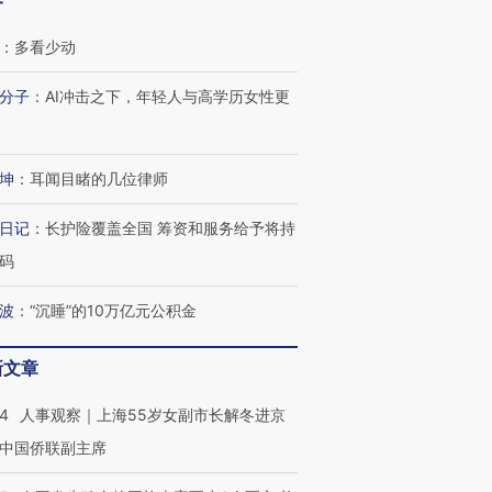
客
：
多看少动
分子
：
AI冲击之下，年轻人与高学历女性更
坤
：
耳闻目睹的几位律师
日记
：
长护险覆盖全国 筹资和服务给予将持
码
波
：
“沉睡”的10万亿元公积金
新文章
24
人事观察｜上海55岁女副市长解冬进京
中国侨联副主席