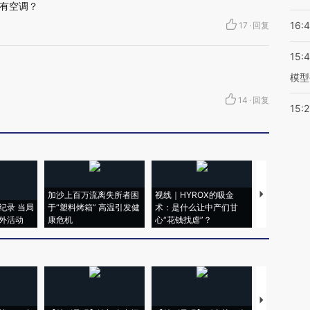
有空调？
16:
17
·
回复
15:
模型
14
·
回复
15:2
加沙上百万流离失所者困
视线｜HYROX的吸金
马航飞行员
纪录 当局
于“塑料烤箱” 高温引发健
术：是什么让中产们甘
粒摇头丸 尿
外活动
康危机
心“花钱找虐”？
毒品
【推广】走