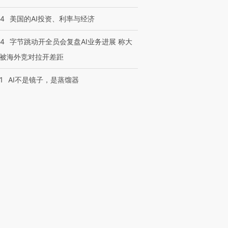
44
美国的AI投资、利率与经济
44
字节跳动开全员会复盘AI业务进展 称大
被海外竞对拉开差距
1
AI不是镜子，是蒸馏器
跨国走私7万
视线｜被称为“蟑螂”的印
视线｜“入侵”还是“人道危
检体内含3种
度Z世代 用街头抗争将教
机”？难民潮撕裂西班牙
秘鲁纳斯
育部长拱下台
飞地休达
13人遇难
进第四届链博
【商旅对话】华住集团