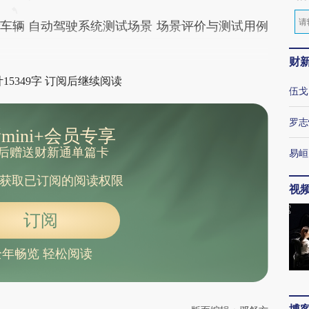
车辆 自动驾驶系统测试场景 场景评价与测试用例
财
15349字 订阅后继续阅读
伍戈
罗志
mini+会员专享
后赠送财新通单篇卡
易峘
获取已订阅的阅读权限
视
订阅
全年畅览 轻松阅读