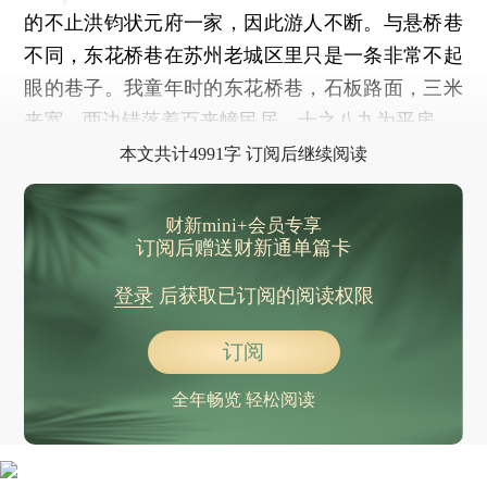
的不止洪钧状元府一家，因此游人不断。与悬桥巷
不同，东花桥巷在苏州老城区里只是一条非常不起
眼的巷子。我童年时的东花桥巷，石板路面，三米
来宽，两边错落着百来幢民居，十之八九为平房。
本文共计4991字 订阅后继续阅读
财新mini+会员专享
订阅后赠送财新通单篇卡
登录
后获取已订阅的阅读权限
订阅
全年畅览 轻松阅读