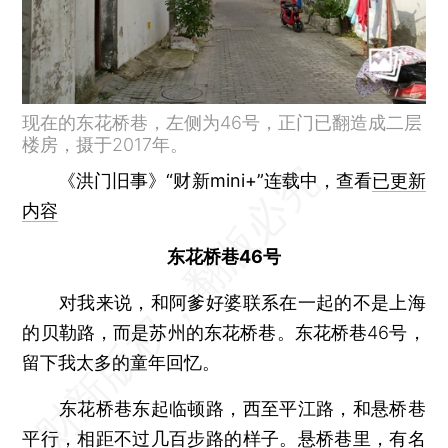
现在的东花桥巷，左侧为46号，正门已翻造成二层
楼房，摄于2017年。
《洪门旧事》“财新mini+”连载中，查看
已更新
内容
东花桥巷46号
对我来说，和阿爹好婆联系在一起的不是上海
的贝勒路，而是苏州的东花桥巷。东花桥巷46号，
留下我太多的童年回忆。
东花桥巷东起临顿路，西至平江路，和悬桥巷
平行，相距不过几百步路的样子。悬桥巷里，有名