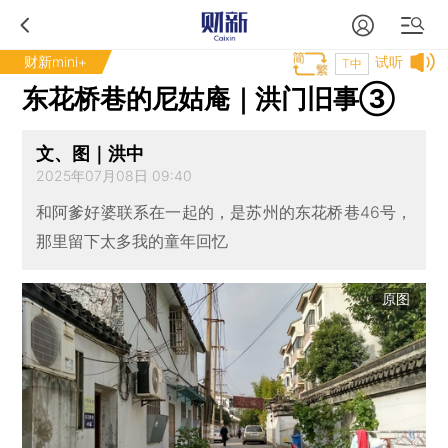
财新mini+
试听
T中
东花桥巷的尼姑庵｜洪门旧事③
文、图｜洪中
2025年07月08日 09:40
和阿爹好婆联系在一起的，是苏州的东花桥巷46号，
那里留下太多我的童年回忆
原图