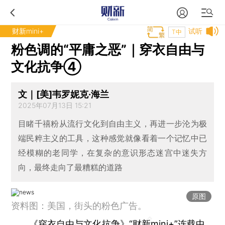
财新mini+
试听
T中
粉色调的“平庸之恶”｜穿衣自由与
文化抗争④
文｜[美]韦罗妮克·海兰
2025年07月13日 15:21
目睹千禧粉从流行文化到自由主义，再进一步沦为极
端民粹主义的工具，这种感觉就像看着一个记忆中已
经模糊的老同学，在复杂的意识形态迷宫中迷失方
向，最终走向了最糟糕的道路
原图
资料图：美国，街头的粉色广告。
《穿衣自由与文化抗争》“财新mini+”连载中，