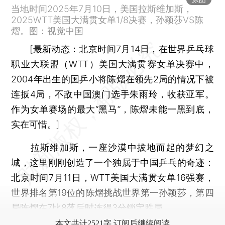
当地时间2025年7月10日，美国拉斯维加斯，
2025WTT美国大满贯女单1/8决赛，孙颖莎VS陈
熠。图：视觉中国
[最新动态：北京时间7月14日，在世界乒乓球
职业大联盟（WTT）美国大满贯赛女单决赛中，
2004年出生的国乒小将陈熠在领先2局的情况下被
连扳4局，不敌中国澳门选手朱雨玲，收获亚军。
作为女单赛场的最大“黑马”，陈熠未能一黑到底，
实在可惜。]
拉斯维加斯，一座沙漠中拔地而起的梦幻之
城，这里刚刚创造了一个独属于中国乒乓的奇迹：
北京时间7月11日，WTT美国大满贯女单16强赛，
世界排名第19位的陈熠挑战世界第一孙颖莎，第四
局陈熠在7比8落后时连得3分锁定胜局……
本文共计2521字 订阅后继续阅读