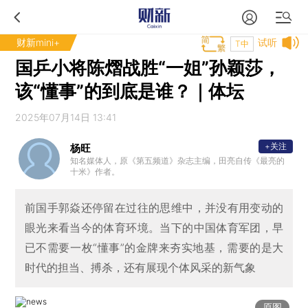
财新mini+
试听
T中
国乒小将陈熠战胜“一姐”孙颖莎，
该“懂事”的到底是谁？｜体坛
2025年07月14日 13:41
+关注
杨旺
知名媒体人，原《第五频道》杂志主编，田亮自传《最亮的
十米》作者。
前国手郭焱还停留在过往的思维中，并没有用变动的
眼光来看当今的体育环境。当下的中国体育军团，早
已不需要一枚“懂事”的金牌来夯实地基，需要的是大
时代的担当、搏杀，还有展现个体风采的新气象
原图