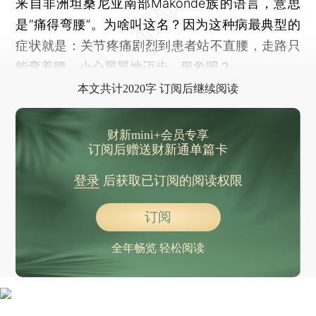
来自非洲坦桑尼亚南部Makonde族的语言，意思
是“痛得弯腰”。为啥叫这名？因为这种病最典型的
症状就是：关节疼痛剧烈到患者站不直腰，走路只
能弯着腰、小心翼翼地迈步。形象吧？
本文共计2020字 订阅后继续阅读
财新mini+会员专享
订阅后赠送财新通单篇卡
登录
后获取已订阅的阅读权限
订阅
全年畅览 轻松阅读