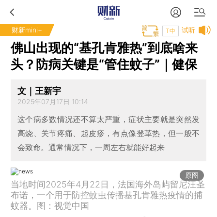
财新mini+
试听
T中
佛山出现的“基孔肯雅热”到底啥来
头？防病关键是“管住蚊子”｜健保
文｜王新宇
2025年07月17日 10:14
这个病多数情况还不算太严重，症状主要就是突然发
高烧、关节疼痛、起皮疹，有点像登革热，但一般不
会致命。通常情况下，一周左右就能好起来
原图
当地时间2025年4月22日，法国海外岛屿留尼汪圣
布诺，一个用于防控蚊虫传播基孔肯雅热疫情的捕
蚊器。图：视觉中国