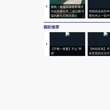
视线｜极端高温致多瑙河
水位跌破纪录 二战沉船与
韩国高温创百年
猛犸象化石接连露出
警告停止一切户
视听推荐
【不唯一答案】不止“养
【特别呈现】寻
老”
有意思的生活方