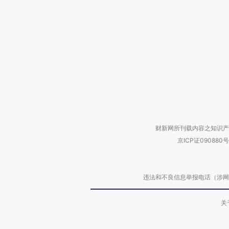
财新网所刊载内容之知识产
京ICP证090880号
违法和不良信息举报电话（涉网络暴力有
关