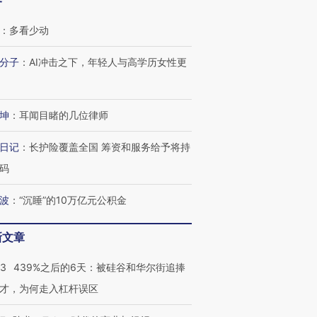
客
：
多看少动
分子
：
AI冲击之下，年轻人与高学历女性更
坤
：
耳闻目睹的几位律师
日记
：
长护险覆盖全国 筹资和服务给予将持
码
波
：
“沉睡”的10万亿元公积金
新文章
53
439%之后的6天：被硅谷和华尔街追捧
才，为何走入杠杆误区