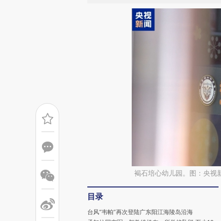
褐石培心幼儿园。图：央视
目录
台风“韦帕”再次登陆广东阳江海陵岛沿海