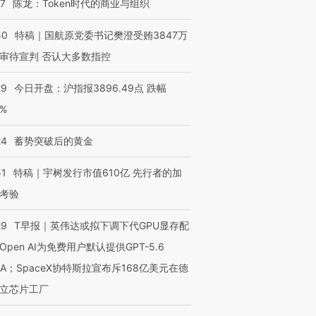
07
陈龙：Token时代的商业与组织
OX的吸金
马航飞行员跨国走私7万
视线｜被称为“蟑螂”的印
让中产们甘
粒摇头丸 尿检体内含3种
度Z世代 用街头抗争将教
秘鲁纳斯
50
特稿｜国航原党委书记樊澄受贿3847万
”？
毒品
育部长拱下台
13人遇难
审待宣判 否认大多数指控
29
今日开盘：沪指报3896.49点 跌幅
0%
进第四届链博
【商旅对话】华住集团
技“链”接产
24
蓄势突破后的黄金
【特别呈现】寻找100种
CFO：不靠规模取胜，华
【特别呈
有意思的生活方式·第三对
住三大增长引擎是什么？
有意思的
51
特稿｜宇树发行市值610亿 先行者的加
考验
29
T早报｜英伟达或拟下调下代GPU显存配
Open AI为免费用户默认提供GPT-5.6
NA；SpaceX协特斯拉宣布斥168亿美元在德
立芯片工厂