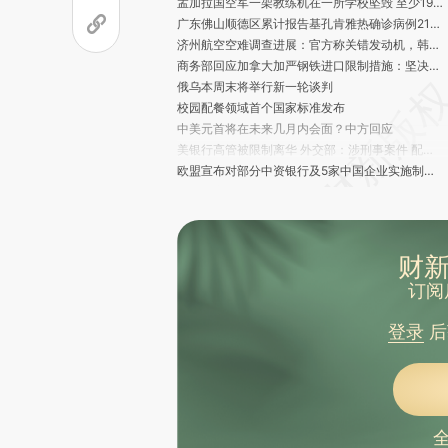
孟加拉国空军一架教练机在一所学校坠毁 至少19人死亡
广东佛山顺德区累计报告基孔肯雅热确诊病例2158例 均为轻症
济州航空空难调查进展：官方称关错发动机，韩飞行员协会驳斥
商务部回应加拿大加严钢铁进口限制措施：坚决反对
俄乌本周末将举行新一轮谈判
校园配餐领域首个国家标准发布
中美元首将在未来几月内会面？中方回应
美银行高管被限制离华 外交部：涉刑事案件 配合调查
欧盟宣布对部分中资银行及5家中国企业实施制裁，中方回应
中国快递业务量连续11年位居世界第一
中国网民规模达11.23亿人，互联网普及率近80%
女子发朋友圈辱骂吸烟领导被开除，法院判了
韩国拟允许个人赴朝鲜旅游 官方称正推进对朝政策改善
财新
韩特检组传唤尹锡悦夫人金建希8月6日到案接受调查
订阅
印尼起火客船实载量远超登记数 火灾已致3死 568人获救
参院选举失利后 石破茂再表态：接受结果 将继续联合执政
登录
后
冒领养老金十余年累计达26万元，内蒙古一男子被刑拘
山西稷山县通报“农村公厕未能正常开放”
张廷生出任甘肃省疾控中心党委书记、主任
昆明交警通报“昆明机动车撞人事件”：共造成2死9伤
成都出台房地产新政：分批取消住房限售、二套房公积金贷款首付比例降至20%
欧洲理事会主席科斯塔、欧盟委员会主席冯德莱恩将访华