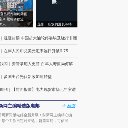
宜昌局部短时降雨
8毫米 紧急转移近
00人
显影｜瓜农的漫长等待
｜
规避封锁 中国超大油轮停靠埃及绕行非洲
｜
在岸人民币兑美元汇率连日升破6.75
我闻
｜
资管掌舵人更替 百年人寿僵局何解
｜
多国出台光伏新政加速转型
周刊
｜
【封面报道】电力现货市场元年突进
新网主编精选版电邮
样例
新网新闻版电邮全新升级！财新网主编精心编
，每个工作日定时投递，篇篇重磅，可信可
。