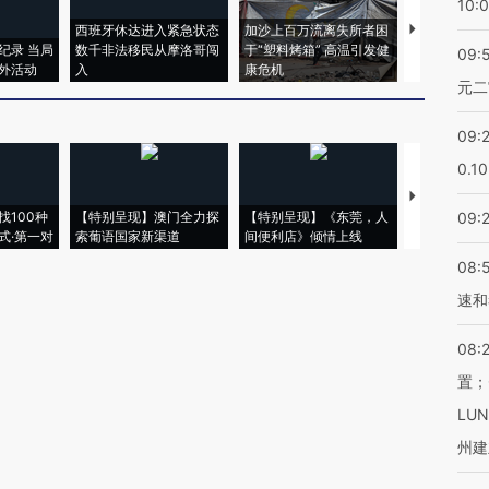
10:
西班牙休达进入紧急状态
加沙上百万流离失所者困
视线｜HYR
纪录 当局
数千非法移民从摩洛哥闯
于“塑料烤箱” 高温引发健
术：是什么
09:
外活动
入
康危机
心“花钱找虐
元二
09:
0.1
【推广】走
找100种
【特别呈现】澳门全力探
【特别呈现】《东莞，人
会，让数智科
09:
式·第一对
索葡语国家新渠道
间便利店》倾情上线
业
08:
速和
08:
置；
LU
州建