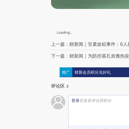
欧盟最新对俄制裁中将部分中国企业和金融机构列入清单，商务部回应
血铅事件进展：天水第二医院被省院托管
杭州自来水异味初判为藻类降解所致 应急处置惹争议
广东佛山累计报告基孔肯雅热确诊病例1873例，均为轻症
长沙通报“4名工人勘察地下管道被困井下”：1人死亡，另有1人失联
Loading...
北京高招本科录取投档线出炉，北大、清华等分数线公布
中国队在世界杯夺冠了，是机器人队
上一篇：财新闻｜甘肃血铅事件：6人
2025暑期档电影总票房已破40亿元
陕西神木发文：路边停车免费
下一篇：财新闻｜为防控基孔肯雅热
领导视察才开门，山西运城一地的农村公厕被曝光
浓烟滚滚火光冲天 印尼一客船起火已致4人死亡
普京会见伊朗最高领袖高级顾问 探讨伊核问题
推广
财新会员积分兑好礼
天水：血铅事件所涉儿童及职工近330人将获后续服务保障
辱骂球员韦世豪及其妻子，球迷领喊者被行拘7天
评论区
3
中足联开罚单，中超天津赛区部分看台被罚“空场”
时隔20年续写CNCS辉煌，TYLOO战队夺冠
登录
后发表评论得积分
国家防总提升对广东、海南防汛防台风应急响应至三级
加沙卫生部门：20日94名加沙民众在领取援助途中遭袭身亡
超七成民众支持加沙全面停火 以色列再爆发大规模示威
美媒：特朗普政府审查马斯克公司合同
以色列媒体：内塔尼亚胡突发食物中毒，其贪腐案听证会被迫延期