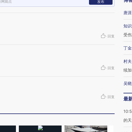
博
新网观点
发布
唐涯
知识
受伤
·
回复
丁金
村夫
·
回复
续加
吴晓
·
回复
最
10:
的天