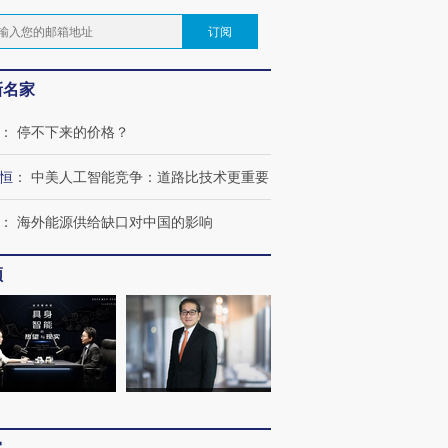
订阅
新名家
：
停不下来的价格？
恒
：
中美人工智能竞争：道路比技术更重要
：
海外能源供给缺口对中国的影响
频