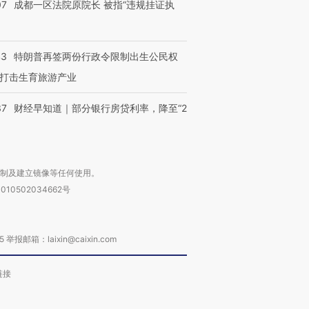
07
成都一区法院原院长 被指“违规挂证执
43
特朗普再签两份行政令限制出生公民权
打击生育旅游产业
37
财经早知道｜部分银行房贷利率，降至“2
复制及建立镜像等任何使用。
010502034662号
箱：laixin@caixin.com
链接