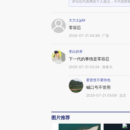
评论仅代表网友个人观点，不代表财
伊朗同意与欧洲三国于7月25日举行新一轮谈判
日本吐噶喇列岛近海持续发生地震活动 频次创纪录
晨读荐闻（国内、国际消息13条）
大力士jpM
理想汽车纯电车型i8再遭水军攻击
人形机器人公司宇树接受上市辅导
零容忍
稳定币发牌拟采邀请申请制 香港监管当局最看重什么？
2025-07-21 04:38 · 广东
武汉国资拟10亿控股良品铺子 广州轻工被“截胡”后提诉
埃克森美孚、中海油输掉仲裁 雪佛龙600亿美元得手赫斯
李白的李
美宣布对华负极石墨征收反倾销税 初裁税率达93.5%
特朗普火速签署天才法案 美国稳定币监管框架确立
下一代的事情是零容忍
2025-07-21 03:24 · 加拿大
要普世不要特色
喊口号不管用
2025-07-21 05:08 · 北京
图片推荐