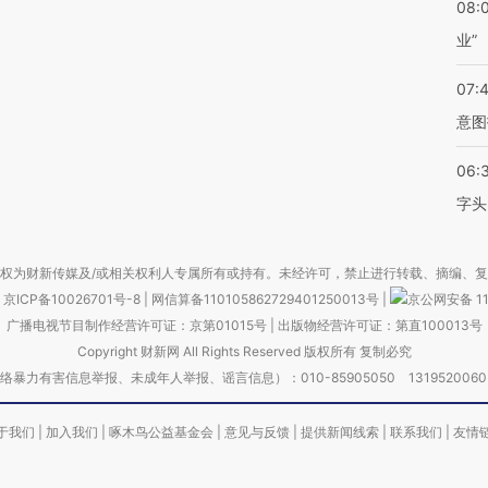
08:
业”
07:
意图
06:
字头
权为财新传媒及/或相关权利人专属所有或持有。未经许可，禁止进行转载、摘编、
京ICP备10026701号-8
|
网信算备110105862729401250013号
|
京公网安备 11
广播电视节目制作经营许可证：京第01015号
|
出版物经营许可证：第直100013号
Copyright 财新网 All Rights Reserved 版权所有 复制必究
害信息举报、未成年人举报、谣言信息）：010-85905050 13195200605 举报邮
于我们
|
加入我们
|
啄木鸟公益基金会
|
意见与反馈
|
提供新闻线索
|
联系我们
|
友情