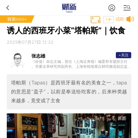
财新mini+
试听
T中
诱人的西班牙小菜“塔帕斯”｜饮食
2025年07月27日 12:32
+关注
张志雄
《价值》杂志主编，曾任《上海证券报》编委和专题部主任
、华夏证券研究所副所长、上海有线电视台财经频道副总监
、《财经时报》副总编等。著有“志雄走读”系列丛书，广受好
评。
塔帕斯（Tapas）是西班牙最有名的美食之一，tapa
的意思是“盖子”，以前是奉送给吃客的，后来种类越
来越多，竟变成了主食
原图