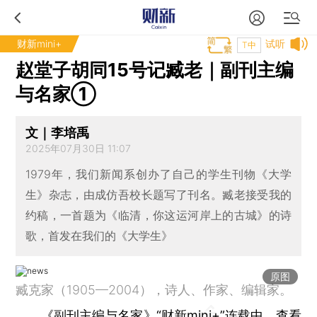
财新mini+
试听
T中
赵堂子胡同15号记臧老｜副刊主编
与名家①
文｜李培禹
2025年07月30日 11:07
1979年，我们新闻系创办了自己的学生刊物《大学
生》杂志，由成仿吾校长题写了刊名。臧老接受我的
约稿，一首题为《临清，你这运河岸上的古城》的诗
歌，首发在我们的《大学生》
原图
臧克家（1905—2004），诗人、作家、编辑家。
《副刊主编与名家》“财新mini+”连载中，查看