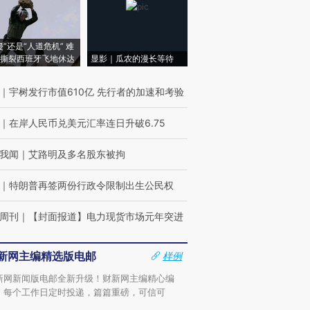
侵”还是“人道危机” 难
撕裂西班牙飞地休达
显影｜瓜农的漫长等待
｜
宇树发行市值610亿 先行者的加速和考验
｜
在岸人民币兑美元汇率连日升破6.75
我闻
｜
艾路明及多名股东被拘
｜
特朗普再签两份行政令限制出生公民权
周刊
｜
【封面报道】电力现货市场元年突进
新网主编精选版电邮
样例
新网新闻版电邮全新升级！财新网主编精心编
，每个工作日定时投递，篇篇重磅，可信可
。