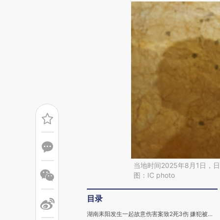
当地时间2025年8月1日，
图：IC photo
目录
湖南耒阳发生一起故意伤害案致2死3伤 嫌犯被抓获