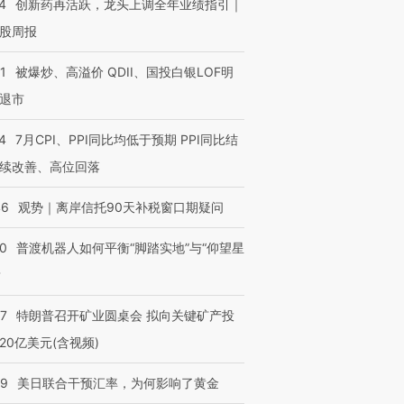
4
创新药再活跃，龙头上调全年业绩指引｜
股周报
1
被爆炒、高溢价 QDII、国投白银LOF明
退市
4
7月CPI、PPI同比均低于预期 PPI同比结
续改善、高位回落
46
观势｜离岸信托90天补税窗口期疑问
00
普渡机器人如何平衡“脚踏实地”与“仰望星
？
57
特朗普召开矿业圆桌会 拟向关键矿产投
20亿美元(含视频)
09
美日联合干预汇率，为何影响了黄金