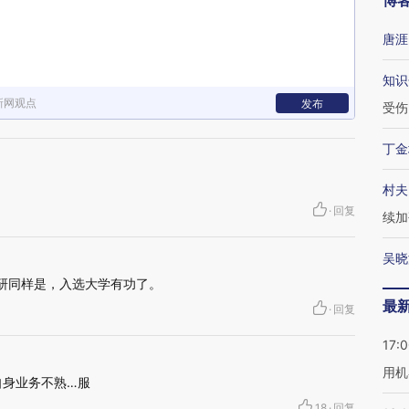
博
唐涯
知识
新网观点
发布
受伤
丁金
村夫
·
回复
续加
吴晓
读研同样是，入选大学有功了。
最
·
回复
17:
用机
自身业务不熟…服
18
·
回复