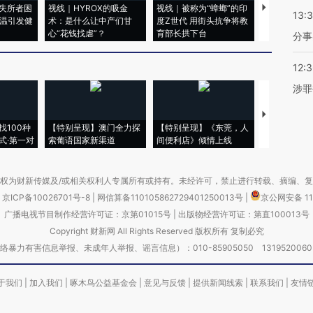
失所者困
视线｜HYROX的吸金
视线｜被称为“蟑螂”的印
视线｜“入侵
13:
高温引发健
术：是什么让中产们甘
度Z世代 用街头抗争将教
机”？难民潮
心“花钱找虐”？
育部长拱下台
飞地休达
分事
12:
涉罪
【推广】走
找100种
【特别呈现】澳门全力探
【特别呈现】《东莞，人
会，让数智科
式·第一对
索葡语国家新渠道
间便利店》倾情上线
业
权为财新传媒及/或相关权利人专属所有或持有。未经许可，禁止进行转载、摘编、
京ICP备10026701号-8
|
网信算备110105862729401250013号
|
京公网安备 11
广播电视节目制作经营许可证：京第01015号
|
出版物经营许可证：第直100013号
Copyright 财新网 All Rights Reserved 版权所有 复制必究
害信息举报、未成年人举报、谣言信息）：010-85905050 13195200605 举报邮
于我们
|
加入我们
|
啄木鸟公益基金会
|
意见与反馈
|
提供新闻线索
|
联系我们
|
友情