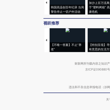
加沙上百万流离
韩国高温创百年纪录 当局
于“塑料烤箱” 
警告停止一切户外活动
康危机
视听推荐
【不唯一答案】不止“养
【特别呈现】寻
老”
有意思的生活方
财新网所刊载内容之知识产
京ICP证090880号
违法和不良信息举报电话（涉网络暴力有
关