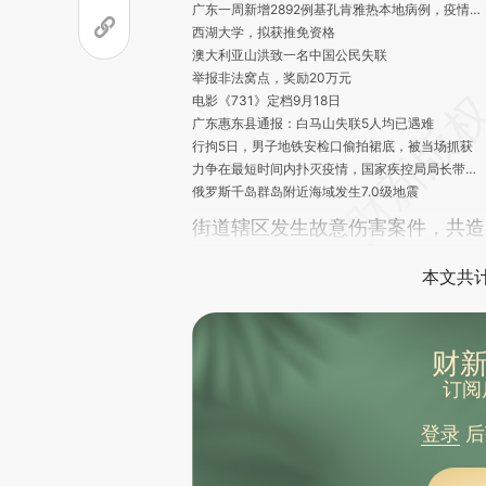
广东一周新增2892例基孔肯雅热本地病例，疫情快速上升势头得到初步遏制
西湖大学，拟获推免资格
澳大利亚山洪致一名中国公民失联
举报非法窝点，奖励20万元
电影《731》定档9月18日
广东惠东县通报：白马山失联5人均已遇难
行拘5日，男子地铁安检口偷拍裙底，被当场抓获
力争在最短时间内扑灭疫情，国家疾控局局长带队赴佛山
俄罗斯千岛群岛附近海域发生7.0级地震
广西梧州一居民楼发生火灾致5人死亡
街道辖区发生故意伤害案件，共造
水利部针对甘肃青海宁夏3省区启动洪水防御Ⅳ级应急响应
约600年来首次 俄罗斯克拉舍宁尼科夫火山喷发
本文共计
北京：市民需暂缓涉山涉水户外活动
广东一地发布“基孔肯雅热后遗症告知书”
小区外墙脱落致21岁女子身亡，涉事楼栋曾申报维修
破3.7亿，今年暑期档单日电影票房创新高
财新
女司机亮证逼迫让路事件，官方通报
订阅
外籍人员劝阻吸烟者起争执，上海警方通报
广西东兴发现中国最南端恐龙足迹 揭示中晚侏罗世恐龙多样性
登录
后
日本战败80年 石破茂考虑取消重要惯例
韩国计划明年取消外国游客医美退税政策