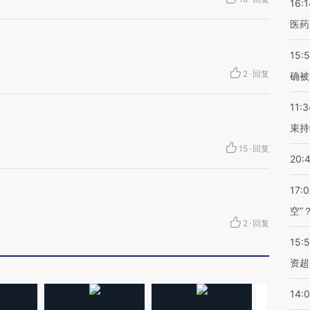
16:1
医药
15:5
2
·
回复
确被
11:3
束持
15
·
回复
20:
17:
空”
2
·
回复
15:
资超
14: