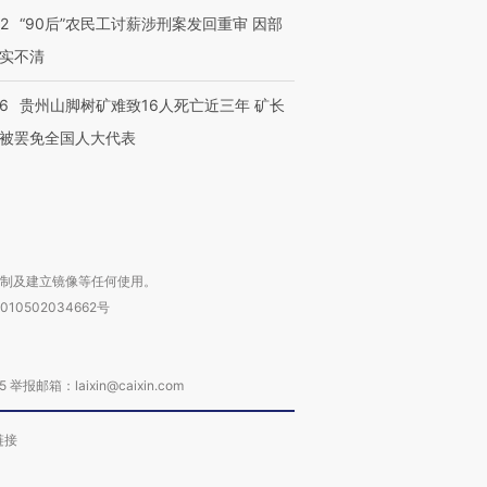
”还是“人道危
湖北宜昌局部短时降雨
哈尔滨遭遇短时极端强降
32
“90后”农民工讨薪涉刑案发回重审 因部
撕裂西班牙
128毫米 紧急转移近
雨 3小时累计雨量超80毫
秘鲁纳斯
4000人
米
13人遇难
实不清
36
贵州山脚树矿难致16人死亡近三年 矿长
被罢免全国人大代表
进第四届链博
【商旅对话】华住集团
技“链”接产
【特别呈现】寻找100种
CFO：不靠规模取胜，华
【特别呈
有意思的生活方式·第三对
住三大增长引擎是什么？
有意思的
复制及建立镜像等任何使用。
010502034662号
箱：laixin@caixin.com
链接