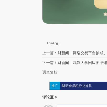
俄罗斯堪察加5座火山处于活跃状态
堪察加东岸远海发生6.0级地震
致命车祸，特斯拉被判赔偿超2亿美元
特朗普再次呼吁：鲍威尔应引咎辞职
耶鲁大学最新研究：美消费者面临1934年以来最高关税税率
哥伦比亚大学与美政府达成超2亿美元和解协议
联邦资助彻底终止 美联邦公共广播公司宣布将关闭
哥伦比亚前总统乌里韦被一审判处12年居家监禁
安理会7天3议乌克兰问题 中方呼吁为政治解决危机凝聚共识
Loading...
本轮巴以冲突已致超6万人死亡
以军称哈马斯下属的拜特哈嫩营被消灭
上一篇：财新闻｜网络交易平台抽成
联合国官员：巴勒斯坦权力机构是巴勒斯坦人民合法代表
加强协调、优化程序 古特雷斯就联合国授权改革提出系列建议
下一篇：财新闻｜武汉大学回应图书
IMF批准向阿根廷提供20亿美元融资
调查复核
推广
财新会员积分兑好礼
评论区
6