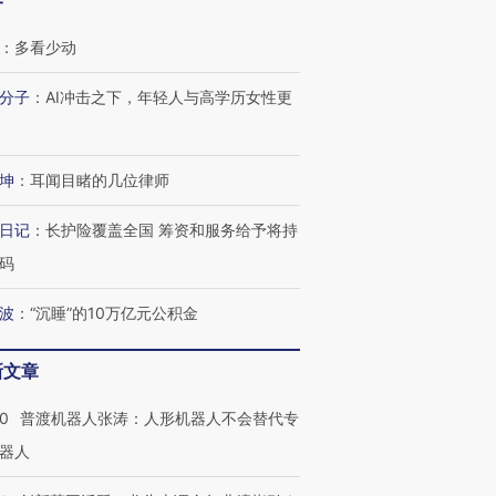
客
：
多看少动
分子
：
AI冲击之下，年轻人与高学历女性更
坤
：
耳闻目睹的几位律师
日记
：
长护险覆盖全国 筹资和服务给予将持
码
波
：
“沉睡”的10万亿元公积金
新文章
00
普渡机器人张涛：人形机器人不会替代专
器人