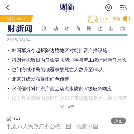
财新mini+
试听
T中
滚动财商民生新闻
2025/08/04
韩国军方今起拆除边境地区对朝扩音广播设施
特朗普拟数日内任命美联储理事与劳工统计局新任局长
也门海域移民船倾覆事故死亡人数升至68人
北京升级发布暴雨红色预警
水利部针对广东广西启动洪水防御Ⅳ级应急响应
辽宁丹东凤凰山景区51岁男子不慎坠崖身亡，多方回应
展开
市民非必要不外出，北京全市启动防汛一级应急响应
北京市政府通告：行政区全域为无人驾驶航空器管制空域
原图
北京市人民政府办公楼。图：视觉中国
3人打骂14岁女生致多处挫伤，警方通报