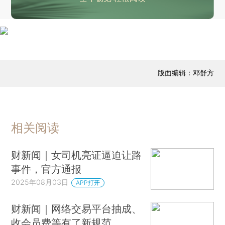
超六成A股房企上半年业绩预亏 前七个月百强房企销售额同比降幅继续扩大
苹果中国市场收入时隔两年重回增长 第三财季关税损失8亿美元
谷歌辟谣恢复中国大陆业务传闻：不是真的
美国法院陪审团裁定特斯拉为辅助驾驶死伤事故承担部分责任
高通手机业绩不及预期 苹果相关营收减少
版面编辑：邓舒方
相关阅读
财新闻｜女司机亮证逼迫让路
事件，官方通报
2025年08月03日
APP打开
财新闻｜网络交易平台抽成、
收会员费等有了新规范