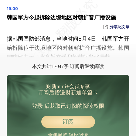
长沙一女子不幸被高空坠物砸中身亡，多方回应
暴雨橙色预警：河北广东广西局地有特大暴雨
韩国军方今起拆除边境地区对朝扩音广播设施
水利部将甘肃青海洪水防御应急响应提升至Ⅲ级
分享此文章
河南洛阳调查新安县煤渣倾倒耕地多年：已整改，19人被处理
据韩国国防部消息，当地时间8月4日，韩国军方开
暑期档票房破70亿元 《南京照相馆》《长安的荔枝》前二
始拆除位于边境地区的对朝鲜扩音广播设施。韩国
演员朱龙广去世，曾出演86版《西游记》如来佛
国防部表示，此举旨在缓和朝韩间紧张局势。
新加坡游泳世锦赛收官 中国队金牌、奖牌双第一
本文共计17047字 订阅后继续阅读
奥运单项两度失守，世锦赛中国跳水队9金收官
“签了长期合同” 印度仍将购买俄罗斯石油
财新mini+会员专享
以总理内塔尼亚胡重申“消灭”哈马斯
订阅后赠送财新通单篇卡
晨读荐闻（国内、国际消息19条）
登录
后获取已订阅的阅读权限
美团、饿了么、京东同时发文承诺“规范促销”
宗庆后手写指令细节曝光 三名境外子女财产主张获香港法庭支持
订阅
8月8日起国债等利息收入开征增值税 影响几何？
全年畅览 轻松阅读