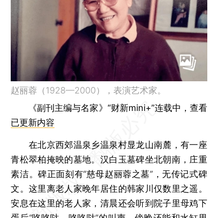
赵丽蓉（1928—2000），表演艺术家。
《副刊主编与名家》“财新mini+”连载中，查看
已更新内容
在北京西郊温泉乡温泉村显龙山南麓，有一座
青松翠柏掩映的墓地。汉白玉墓碑坐北朝南，庄重
素洁。碑正面刻有“慈母赵丽蓉之墓”，无传记式碑
文。这里离老人家晚年居住的韩家川仅数里之遥。
安息在这里的老人家，清晨还会听到院子里母鸡下
蛋后“咯咯哒，咯咯哒”的叫声，傍晚还能和水缸里