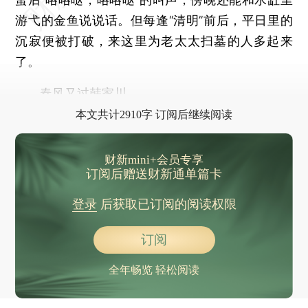
游弋的金鱼说说话。但每逢“清明”前后，平日里的
沉寂便被打破，来这里为老太太扫墓的人多起来
了。
春风又过韩家川。
本文共计2910字 订阅后继续阅读
财新mini+会员专享
订阅后赠送财新通单篇卡
登录
后获取已订阅的阅读权限
订阅
全年畅览 轻松阅读