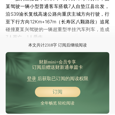
某驾驶一辆小型普通客车搭载7人自垫江县出发，
沿S39渝长复线高速公路向重庆主城方向行驶，行
至下行方向12Km+167m（长寿区八颗路段）追尾
碰撞夏某兴驾驶的一辆超重型半挂汽车列车，造成
7人死亡，1人受伤。
本文共计2318字 订阅后继续阅读
财新mini+会员专享
订阅后赠送财新通单篇卡
登录
后获取已订阅的阅读权限
订阅
全年畅览 轻松阅读