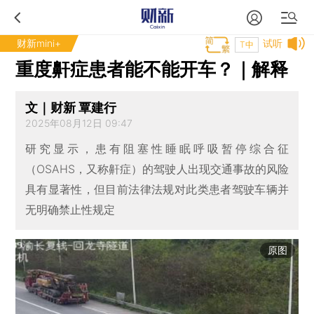
财新mini+
试听
T中
重度鼾症患者能不能开车？｜解释
文｜财新 覃建行
2025年08月12日 09:47
研究显示，患有阻塞性睡眠呼吸暂停综合征
（OSAHS，又称鼾症）的驾驶人出现交通事故的风险
具有显著性，但目前法律法规对此类患者驾驶车辆并
无明确禁止性规定
原图