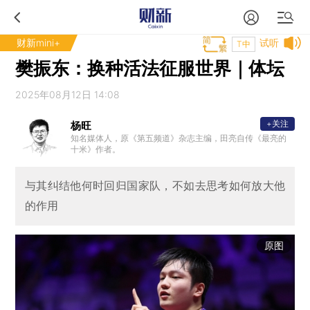
财新mini+
试听
T中
樊振东：换种活法征服世界｜体坛
2025年08月12日 14:08
+关注
杨旺
知名媒体人，原《第五频道》杂志主编，田亮自传《最亮的
十米》作者。
与其纠结他何时回归国家队，不如去思考如何放大他
的作用
原图