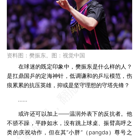
资料图：樊振东。图：视觉中国
在球迷的既定印象中，樊振东是什么样的人？
是扛鼎国乒的定海神针，低调谦和的乒坛模范，伤
痕累累的抗压英雄，抑或是坚守理想的守塔先锋？
……
或许还可以加上——温润外表下的反抗者。他
不骄不躁，平静如水，没有跳上球桌、振臂高呼之
类的庆祝动作，但在其“小胖”（pangda）尊号之