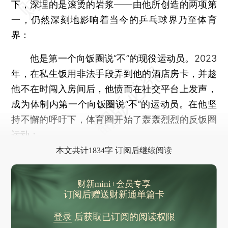
下，深埋的是滚烫的岩浆——由他所创造的两项第
一，仍然深刻地影响着当今的乒乓球界乃至体育
界：
他是第一个向饭圈说“不”的现役运动员。2023
年，在私生饭用非法手段弄到他的酒店房卡，并趁
他不在时闯入房间后，他愤而在社交平台上发声，
成为体制内第一个向饭圈说“不”的运动员。在他坚
持不懈的呼吁下，体育圈开始了轰轰烈烈的反饭圈
运动；
本文共计1834字 订阅后继续阅读
财新mini+会员专享
订阅后赠送财新通单篇卡
登录
后获取已订阅的阅读权限