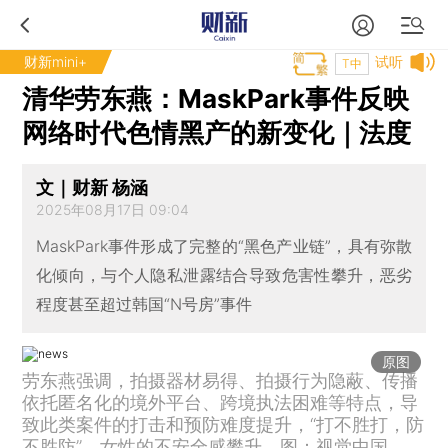
财新mini+
试听
T中
清华劳东燕：MaskPark事件反映
网络时代色情黑产的新变化｜法度
文｜财新 杨涵
2025年08月17日 09:04
MaskPark事件形成了完整的“黑色产业链”，具有弥散
化倾向，与个人隐私泄露结合导致危害性攀升，恶劣
程度甚至超过韩国“N号房”事件
原图
劳东燕强调，拍摄器材易得、拍摄行为隐蔽、传播
依托匿名化的境外平台、跨境执法困难等特点，导
致此类案件的打击和预防难度提升，“打不胜打，防
不胜防”，女性的不安全感攀升。图：视觉中国