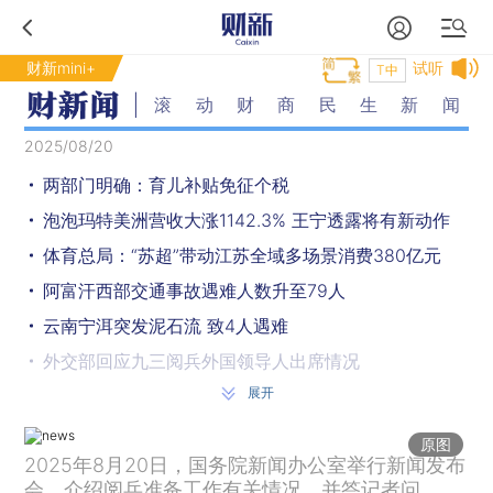
财新mini+
试听
T中
滚动财商民生新闻
2025/08/20
两部门明确：育儿补贴免征个税
泡泡玛特美洲营收大涨1142.3% 王宁透露将有新动作
体育总局：“苏超”带动江苏全域多场景消费380亿元
阿富汗西部交通事故遇难人数升至79人
云南宁洱突发泥石流 致4人遇难
外交部回应九三阅兵外国领导人出席情况
展开
美财长称美国对当前与中国的关税安排感到满意，中方回应
外交部回应加沙局势：希望各方能够尽快达成停火安排
原图
2025年8月20日，国务院新闻办公室举行新闻发布
俄方揭露日本731部队罪行细节
会，介绍阅兵准备工作有关情况，并答记者问。