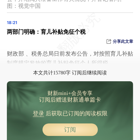
新型坦克、歼击机……9月3日阅兵，新一代武器装备将集中亮相
图：视觉中国
阅兵筹备的总原则是不扰民、少扰民，最大限度降低对北京市居民的影响
美国商务部推进收购英特尔10%股份
两部门明确：育儿补贴免征个税
美国同意与巴西进行关税磋商
分享此文章
内蒙古乌拉特后旗山洪已致11人遇难 仍有1人失联
安徽庐江县警方通报：避让电动车致路人6伤，26岁男司机被控制
财政部 、税务总局日前发布公告，对按照育儿补贴
美国将407类钢铁和铝衍生产品纳入关税清单
制度规定发放的育儿补贴免征个人所得税。
韩国特检组：金建希拘留时限将延长至8月31日
本文共计15780字 订阅后继续阅读
中印外长会谈10项成果公布
印度总理莫迪：印中是伙伴而不是对手
财新mini+会员专享
订阅后赠送财新通单篇卡
特朗普：我结束了六场“战争”
央行新增1000亿元支农支小再贷款 支持防汛救灾及灾后重建
登录
后获取已订阅的阅读权限
男子凌晨潜入陌生女子家中，麻醉后对其静脉抽血，判了
订阅
足球队前主力门将，被公开悬赏