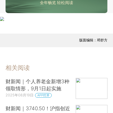
东莞一38岁女子驾车疑似操作失误冲入河内，抢救无效死亡
全年畅览 轻松阅读
与特朗普会晤后 泽连斯基：已着手制定具体安保方案
俄外长回应“俄乌领导人会晤”，会晤备选地点披露
爱泼斯坦案有新突破？美国会共和党人称司法部将提供相关文件
韩国内乱特检组对前行政安全部长官提出拘留起诉
版面编辑：邓舒方
晨读荐闻（国内、国际消息10条）
毕业季来临 7月不含在校生的16—24岁调查失业率升至17.8%
税务总局首次通报“新三样”领域偷骗税案
相关阅读
汽车经销商上半年盈利状况进一步恶化 燃油车品牌是重灾区
小米汽车二季度毛利率26.4%比肩华为问界 下半年汽车业务实现单月盈利
财新闻｜个人养老金新增3种
特斯拉Model Y六座版开售 车企新产品扎堆争夺年末行情
领取情形，9月1日起实施
2025年08月19日
APP打开
财新闻｜3740.50！沪指创近