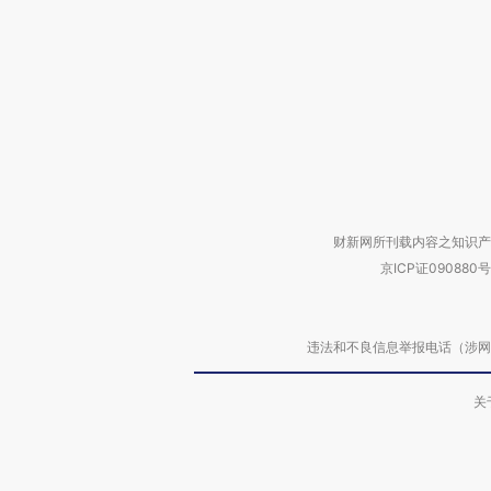
财新网所刊载内容之知识产
京ICP证090880号
违法和不良信息举报电话（涉网络暴力有
关