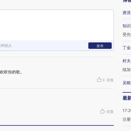
博
唐涯
知识
受伤
新网观点
发布
丁金
村夫
续加
欢听你的歌。
3
·
回复
吴晓
最
17:2
·
回复
注册