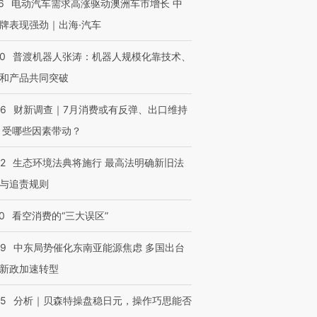
6
电动汽车需求高涨驱动澳洲车市增长 中
牌表现强劲｜出海·汽车
跨国走私7万
视线｜HYROX的吸金
视线｜被
00
普渡机器人张涛：机器人规模化靠技术、
检体内含3种
术：是什么让中产们甘
泽连斯基密集出访美英 索
度Z世代
心“花钱找虐”？
要防空导弹“救急”
育部长拱
和产品共同突破
56
财新调查｜7月消费或有反弹、出口维持
 受哪些因素带动？
进第四届链博
【商旅对话】华住集团
42
生态环境法典将施行 最高法明确新旧法
技“链”接产
【特别呈现】寻找100种
CFO：不靠规模取胜，华
【特别呈
与追责规则
有意思的生活方式·第三对
住三大增长引擎是什么？
有意思的
0
看空消费的“三大误区”
59
中东局势催化东南亚能源焦虑 多国出台
新政加速转型
05
分析｜贝森特操盘稳日元，操作巧思能否