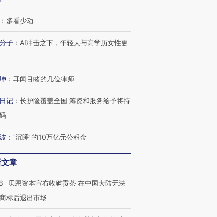
客
：
多看少动
分子
：
AI冲击之下，年轻人与高学历女性更
坤
：
耳闻目睹的几位律师
日记
：
长护险覆盖全国 筹资和服务给予将持
码
波
：
“沉睡”的10万亿元公积金
新文章
6
贝恩资本宣布收购贡茶 在中国大陆无法
商标后退出市场