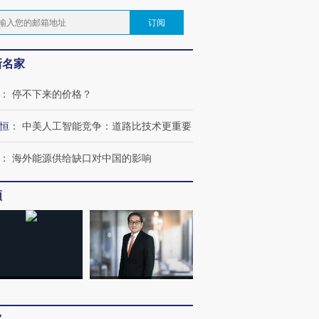
订阅
新名家
：
停不下来的价格？
恒
：
中美人工智能竞争：道路比技术更重要
：
海外能源供给缺口对中国的影响
频