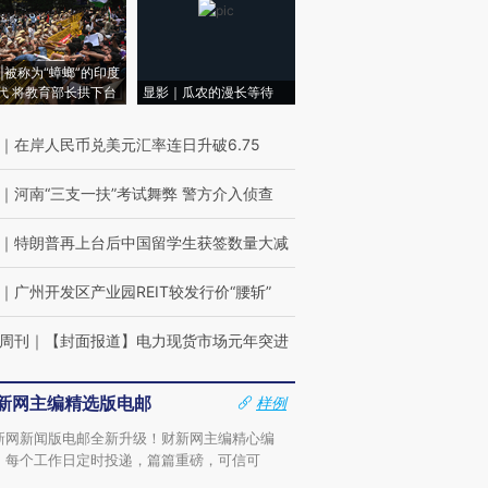
|被称为“蟑螂”的印度
代 将教育部长拱下台
显影｜瓜农的漫长等待
｜
在岸人民币兑美元汇率连日升破6.75
｜
河南“三支一扶”考试舞弊 警方介入侦查
｜
特朗普再上台后中国留学生获签数量大减
｜
广州开发区产业园REIT较发行价“腰斩”
周刊
｜
【封面报道】电力现货市场元年突进
新网主编精选版电邮
样例
新网新闻版电邮全新升级！财新网主编精心编
，每个工作日定时投递，篇篇重磅，可信可
。