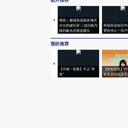
图片推荐
视线｜极端高温致多瑙河
水位跌破纪录 二战沉船与
韩国高温创百年
猛犸象化石接连露出
警告停止一切户
视听推荐
【不唯一答案】不止“养
【特别呈现】寻
老”
有意思的生活方