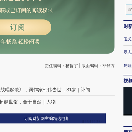
获取已订阅的阅读权限
订阅
财
伍戈
全年畅览 轻松阅读
罗志
易峘
责任编辑：杨哲宇 | 版面编辑：邓舒方
视
鼓唱起歌》，词作家韩伟去世，81岁｜讣闻
，超越世俗，合于自然｜人物
订阅财新网主编精选电邮