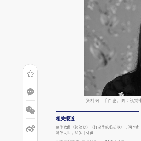
资料图：千百惠。图：视觉
相关报道
创作歌曲《祝酒歌》《打起手鼓唱起歌》，词作家
韩伟去世，81岁｜讣闻