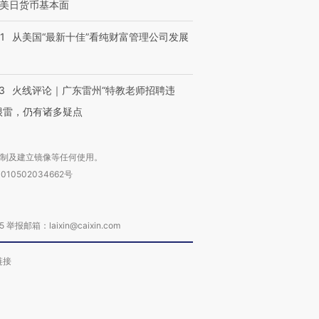
美日货币基本面
1
从美国“最新十佳”看纯财富管理公司发展
3
火线评论｜广东雷州“特教老师招聘违
很雷，仍有诸多疑点
复制及建立镜像等任何使用。
010502034662号
箱：laixin@caixin.com
链接