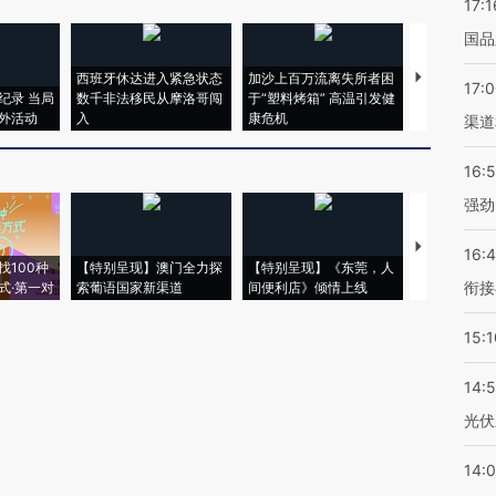
17:1
国品
西班牙休达进入紧急状态
加沙上百万流离失所者困
马航飞行员
17:
纪录 当局
数千非法移民从摩洛哥闯
于“塑料烤箱” 高温引发健
粒摇头丸 尿
外活动
入
康危机
毒品
渠道
16:
强劲
【推广】走
16:
找100种
【特别呈现】澳门全力探
【特别呈现】《东莞，人
会，让数智科
衔接
式·第一对
索葡语国家新渠道
间便利店》倾情上线
业
15:1
14:
光伏
14: