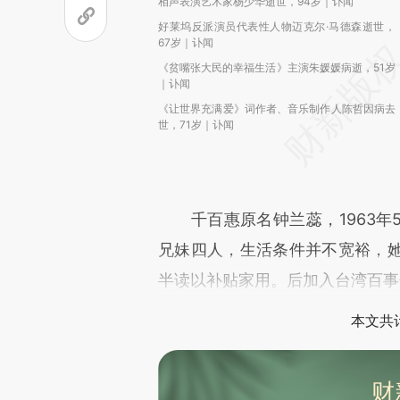
相声表演艺术家杨少华逝世，94岁｜讣闻
好莱坞反派演员代表性人物迈克尔·马德森逝世，
67岁｜讣闻
《贫嘴张大民的幸福生活》主演朱媛媛病逝，51岁
｜讣闻
《让世界充满爱》词作者、音乐制作人陈哲因病去
世，71岁｜讣闻
千百惠原名钟兰蕊，1963年
兄妹四人，生活条件并不宽裕，
半读以补贴家用。后加入台湾百事
本文共计
财