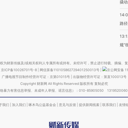
撬动
14:0
路径
13:1
规”
权为财新传媒及/或相关权利人专属所有或持有。未经许可，禁止进行转载、摘编、
京ICP备10026701号-8
|
网信算备110105862729401250013号
|
京公网安备 11
广播电视节目制作经营许可证：京第01015号
|
出版物经营许可证：第直100013号
Copyright 财新网 All Rights Reserved 版权所有 复制必究
害信息举报、未成年人举报、谣言信息）：010-85905050 13195200605 举报邮
于我们
|
加入我们
|
啄木鸟公益基金会
|
意见与反馈
|
提供新闻线索
|
联系我们
|
友情