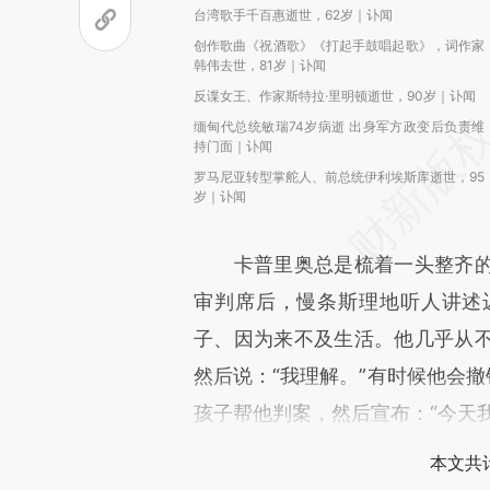
台湾歌手千百惠逝世，62岁｜讣闻
创作歌曲《祝酒歌》《打起手鼓唱起歌》，词作家
韩伟去世，81岁｜讣闻
反谍女王、作家斯特拉·里明顿逝世，90岁｜讣闻
缅甸代总统敏瑞74岁病逝 出身军方政变后负责维
持门面｜讣闻
罗马尼亚转型掌舵人、前总统伊利埃斯库逝世，95
岁｜讣闻
卡普里奥总是梳着一头整齐的
审判席后，慢条斯理地听人讲述
子、因为来不及生活。他几乎从
然后说：“我理解。”有时候他会撤
孩子帮他判案，然后宣布：“今天
本文共计