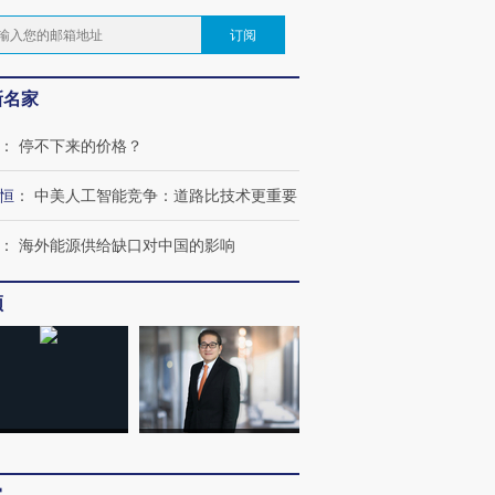
订阅
新名家
：
停不下来的价格？
恒
：
中美人工智能竞争：道路比技术更重要
：
海外能源供给缺口对中国的影响
频