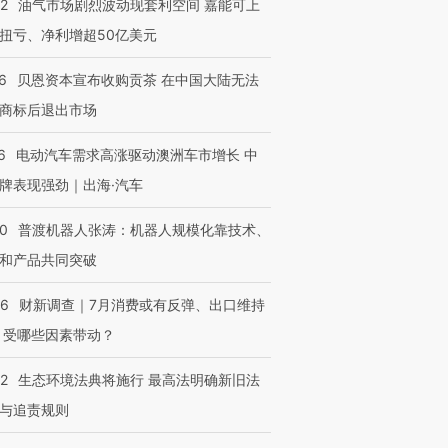
22
油气市场剧烈波动现套利空间 嘉能可上
扭亏、净利增超50亿美元
6
贝恩资本宣布收购贡茶 在中国大陆无法
商标后退出市场
6
电动汽车需求高涨驱动澳洲车市增长 中
牌表现强劲｜出海·汽车
00
普渡机器人张涛：机器人规模化靠技术、
和产品共同突破
56
财新调查｜7月消费或有反弹、出口维持
OX的吸金
马航飞行员跨国走私7万
视线｜被称为“蟑螂”的印
让中产们甘
粒摇头丸 尿检体内含3种
度Z世代 用街头抗争将教
秘鲁纳斯
 受哪些因素带动？
”？
毒品
育部长拱下台
13人遇难
42
生态环境法典将施行 最高法明确新旧法
与追责规则