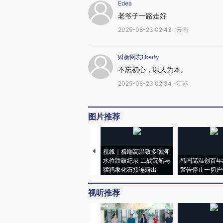
Edea
老爷子一路走好
2025-08-23 02:43 · 云南
财新网友liberty
不忘初心，以人为本。
2025-08-23 02:34 · 江苏
图片推荐
视线｜极端高温致多瑙河
水位跌破纪录 二战沉船与
韩国高温创百年
猛犸象化石接连露出
警告停止一切户
视听推荐