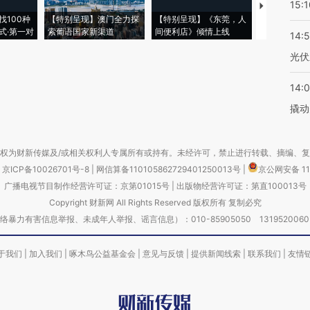
15:1
【推广】走
找100种
【特别呈现】澳门全力探
【特别呈现】《东莞，人
会，让数智科
式·第一对
索葡语国家新渠道
间便利店》倾情上线
业
14:
光伏
14:
撬动
权为财新传媒及/或相关权利人专属所有或持有。未经许可，禁止进行转载、摘编、
京ICP备10026701号-8
|
网信算备110105862729401250013号
|
京公网安备 11
广播电视节目制作经营许可证：京第01015号
|
出版物经营许可证：第直100013号
Copyright 财新网 All Rights Reserved 版权所有 复制必究
害信息举报、未成年人举报、谣言信息）：010-85905050 13195200605 举报邮
于我们
|
加入我们
|
啄木鸟公益基金会
|
意见与反馈
|
提供新闻线索
|
联系我们
|
友情