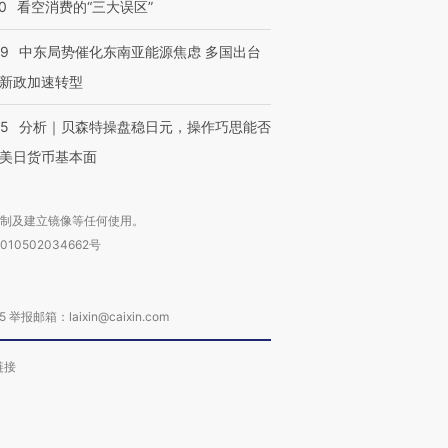
0
看空消费的“三大误区”
进第四届链博
【商旅对话】华住集团
技“链”接产
【特别呈现】寻找100种
CFO：不靠规模取胜，华
【特别呈
有意思的生活方式·第三对
住三大增长引擎是什么？
有意思的
59
中东局势催化东南亚能源焦虑 多国出台
新政加速转型
05
分析｜贝森特操盘稳日元，操作巧思能否
美日货币基本面
复制及建立镜像等任何使用。
010502034662号
箱：laixin@caixin.com
链接