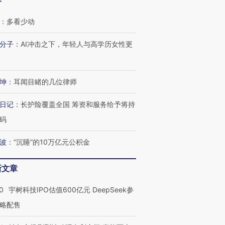
客
：
多看少动
分子
：
AI冲击之下，年轻人与高学历女性更
坤
：
耳闻目睹的几位律师
日记
：
长护险覆盖全国 筹资和服务给予将持
码
波
：
“沉睡”的10万亿元公积金
新文章
0
宇树科技IPO估值600亿元 DeepSeek参
略配售