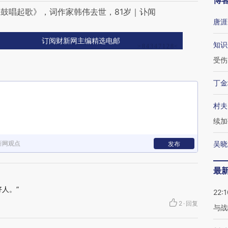
博
鼓唱起歌》，词作家韩伟去世，81岁｜讣闻
唐涯
订阅财新网主编精选电邮
知识
受伤
丁金
村夫
续加
新网观点
吴晓
发布
最
人。”
22:1
2
·
回复
与战