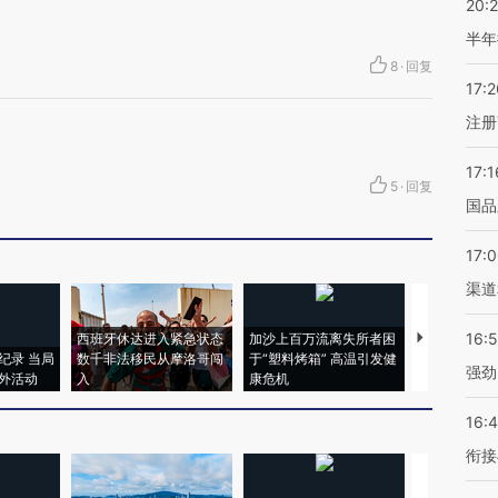
20:
半年
8
·
回复
17:2
注册
17:1
5
·
回复
国品
17:
渠道
16:
西班牙休达进入紧急状态
加沙上百万流离失所者困
视线｜HYR
纪录 当局
数千非法移民从摩洛哥闯
于“塑料烤箱” 高温引发健
术：是什么
强劲
外活动
入
康危机
心“花钱找虐
16:
衔接