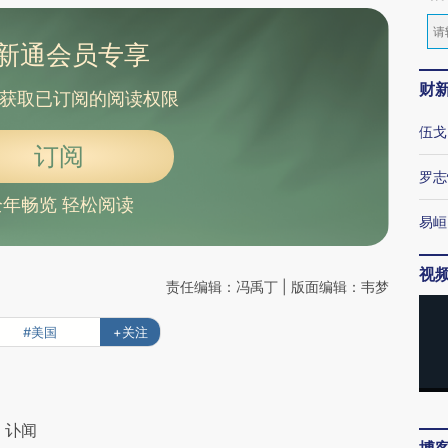
新通会员专享
财
获取已订阅的阅读权限
伍戈
订阅
罗志
全年畅览 轻松阅读
易峘
视
责任编辑：冯禹丁 | 版面编辑：韦梦
#美国
+关注
｜讣闻