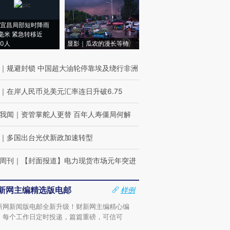
宜昌局部短时降雨
8毫米 紧急转移近
00人
显影｜瓜农的漫长等待
｜
规避封锁 中国超大油轮停靠埃及绕行非洲
｜
在岸人民币兑美元汇率连日升破6.75
我闻
｜
资管掌舵人更替 百年人寿僵局何解
｜
多国出台光伏新政加速转型
周刊
｜
【封面报道】电力现货市场元年突进
新网主编精选版电邮
样例
新网新闻版电邮全新升级！财新网主编精心编
，每个工作日定时投递，篇篇重磅，可信可
。