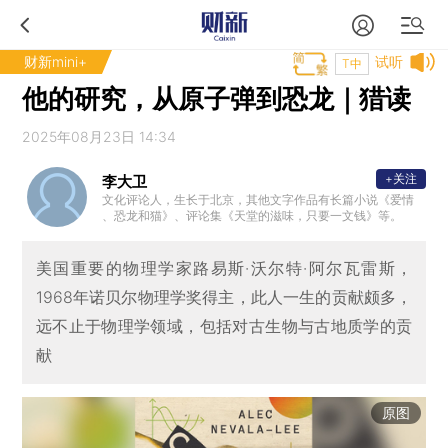
财新mini+
试听
T中
他的研究，从原子弹到恐龙｜猎读
2025年08月23日 14:34
+关注
李大卫
文化评论人，生长于北京，其他文字作品有长篇小说《爱情
、恐龙和猫》、评论集《天堂的滋味，只要一文钱》等。
美国重要的物理学家路易斯·沃尔特·阿尔瓦雷斯，
1968年诺贝尔物理学奖得主，此人一生的贡献颇多，
远不止于物理学领域，包括对古生物与古地质学的贡
献
原图