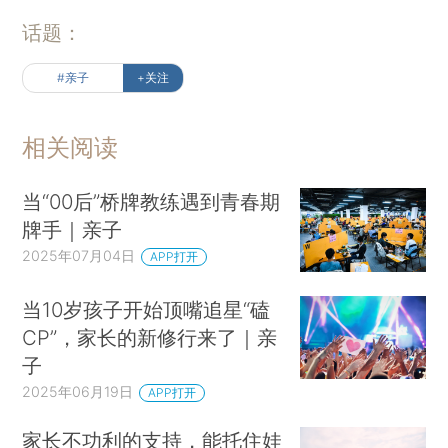
话题：
#亲子
+关注
相关阅读
当“00后”桥牌教练遇到青春期
牌手｜亲子
2025年07月04日
APP打开
当10岁孩子开始顶嘴追星“磕
CP”，家长的新修行来了｜亲
子
2025年06月19日
APP打开
家长不功利的支持，能托住娃