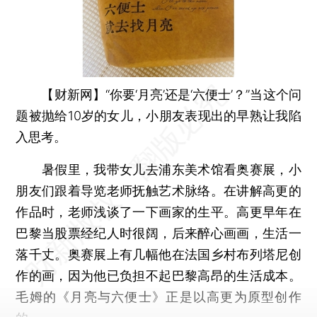
【财新网】
“你要‘月亮’还是‘六便士’？”当这个问
题被抛给10岁的女儿，小朋友表现出的早熟让我陷
入思考。
暑假里，我带女儿去浦东美术馆看奥赛展，小
朋友们跟着导览老师抚触艺术脉络。在讲解高更的
作品时，老师浅谈了一下画家的生平。高更早年在
巴黎当股票经纪人时很阔，后来醉心画画，生活一
落千丈。奥赛展上有几幅他在法国乡村布列塔尼创
作的画，因为他已负担不起巴黎高昂的生活成本。
毛姆的《月亮与六便士》正是以高更为原型创作