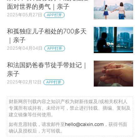
面对世界的勇气｜亲子
2025年05月27日
APP打开
和孤独症儿子相处的700多天
｜亲子
2025年04月04日
APP打开
和法国奶爸春节徒手带娃记｜
亲子
2025年02月12日
APP打开
财新网所刊载内容之知识产权为财新传媒及/或相关权利人
专属所有或持有。未经许可，禁止进行转载、摘编、复制及
建立镜像等任何使用。
如有意愿转载，请发邮件至
hello@caixin.com
，获得书面
确认及授权后，方可转载。