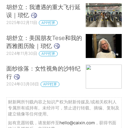
胡舒立：我遭遇的重大飞行延
误｜琐忆
2025年02月11日
APP打开
胡舒立：美国朋友Tese和我的
西雅图历险｜琐忆
2024年11月30日
APP打开
面纱徐落：女性视角的沙特纪
行
2024年03月08日
APP打开
财新网所刊载内容之知识产权为财新传媒及/或相关权利人
专属所有或持有。未经许可，禁止进行转载、摘编、复制及
建立镜像等任何使用。
如有意愿转载，请发邮件至
hello@caixin.com
，获得书面