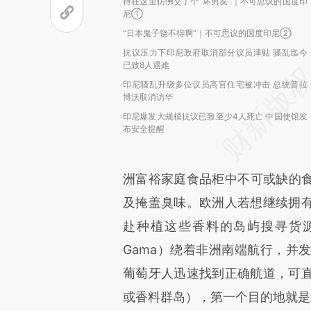
待在这里仿佛交了个“坏男友”｜不可思议的国度印
尼①
“日本鬼子饶不得啊”｜不可思议的国度印尼②
抗议压力下印尼政府取消部分议员津贴 骚乱迄今
已致8人遇难
印尼骚乱升级多位议员高官住宅被冲击 总统普拉
博沃取消访华
印尼爆发大规模抗议已致至少4人死亡 中国使馆发
布安全提醒
洲富裕家庭食品柜中不可或缺的
及掩盖臭味。欧洲人若想继续拥
赴种植这些香料的岛屿搜寻货源。1
Gama）绕着非洲南端航行，并
葡萄牙人迅速找到正确航道，可
或香料群岛），第一个目的地就是遍