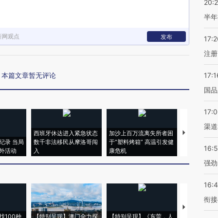
20:
半年
新网观点
发布
17:2
注册
本篇文章暂无评论
17:1
国品
17:
渠道
西班牙休达进入紧急状态
加沙上百万流离失所者困
视线｜HYR
纪录 当局
数千非法移民从摩洛哥闯
于“塑料烤箱” 高温引发健
术：是什么
16:
外活动
入
康危机
心“花钱找虐
强劲
16:
衔接
【推广】走
找100种
【特别呈现】澳门全力探
【特别呈现】《东莞，人
会，让数智科