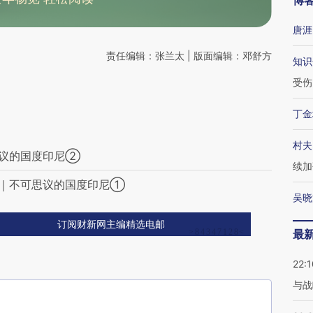
博
唐涯
责任编辑：张兰太 | 版面编辑：邓舒方
知识
受伤
丁金
村夫
思议的国度印尼②
续加
”｜不可思议的国度印尼①
吴晓
订阅财新网主编精选电邮
最
22:1
与战