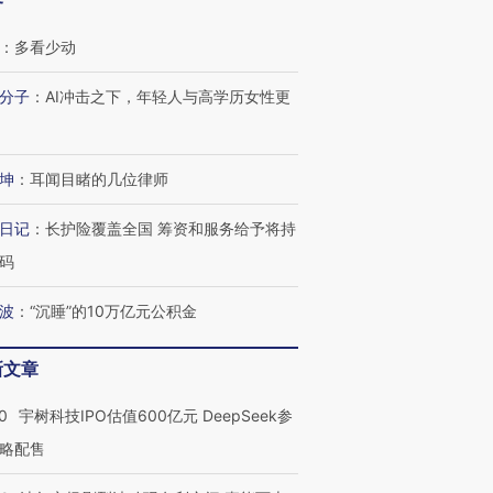
客
：
多看少动
分子
：
AI冲击之下，年轻人与高学历女性更
坤
：
耳闻目睹的几位律师
日记
：
长护险覆盖全国 筹资和服务给予将持
码
波
：
“沉睡”的10万亿元公积金
新文章
0
宇树科技IPO估值600亿元 DeepSeek参
略配售