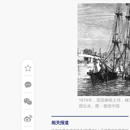
1874年，英国泰晤士河，
捞出水。图：视觉中国
相关报道