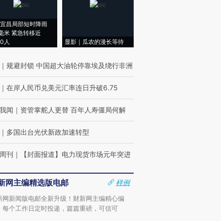
宜昌局部短时降雨
8毫米 紧急转移近
00人
显影｜瓜农的漫长等待
｜
规避封锁 中国超大油轮停靠埃及绕行非洲
｜
在岸人民币兑美元汇率连日升破6.75
我闻
｜
资管掌舵人更替 百年人寿僵局何解
｜
多国出台光伏新政加速转型
周刊
｜
【封面报道】电力现货市场元年突进
新网主编精选版电邮
样例
新网新闻版电邮全新升级！财新网主编精心编
，每个工作日定时投递，篇篇重磅，可信可
。