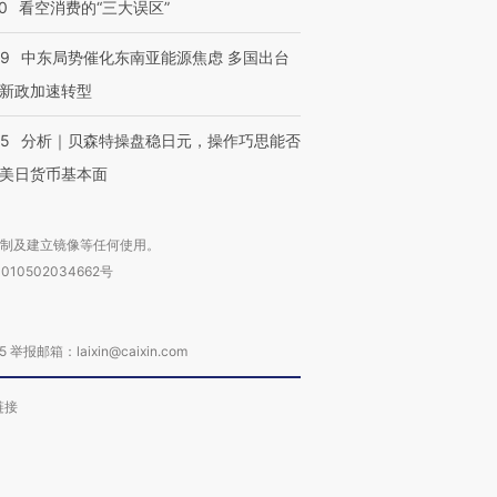
0
看空消费的“三大误区”
有意思的生活方式·第三对
住三大增长引擎是什么？
有意思的
59
中东局势催化东南亚能源焦虑 多国出台
新政加速转型
05
分析｜贝森特操盘稳日元，操作巧思能否
美日货币基本面
复制及建立镜像等任何使用。
010502034662号
箱：laixin@caixin.com
链接