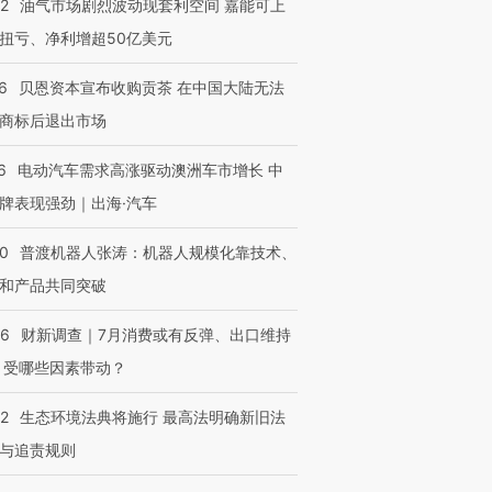
22
油气市场剧烈波动现套利空间 嘉能可上
扭亏、净利增超50亿美元
6
贝恩资本宣布收购贡茶 在中国大陆无法
商标后退出市场
6
电动汽车需求高涨驱动澳洲车市增长 中
牌表现强劲｜出海·汽车
00
普渡机器人张涛：机器人规模化靠技术、
和产品共同突破
OX的吸金
马航飞行员跨国走私7万
视线｜被称为“蟑螂”的印
让中产们甘
粒摇头丸 尿检体内含3种
度Z世代 用街头抗争将教
秘鲁纳斯
56
财新调查｜7月消费或有反弹、出口维持
”？
毒品
育部长拱下台
13人遇难
 受哪些因素带动？
42
生态环境法典将施行 最高法明确新旧法
与追责规则
进第四届链博
【商旅对话】华住集团
技“链”接产
【特别呈现】寻找100种
CFO：不靠规模取胜，华
【特别呈