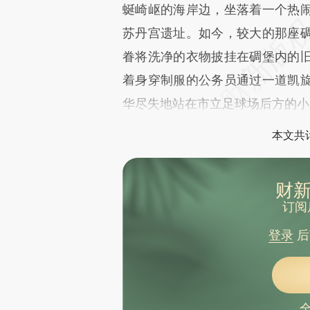
蜒崎岖的海岸边，坐落着一个热
苏丹宫遗址。如今，较大的那座
眷将洗净的衣物披挂在碉堡内的
着身穿制服的公务员通过一道凯
华尽失地站在市立足球场后方的小
本文共计
财新
订阅
登录
后