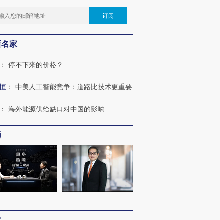
订阅
新名家
：
停不下来的价格？
恒
：
中美人工智能竞争：道路比技术更重要
：
海外能源供给缺口对中国的影响
频