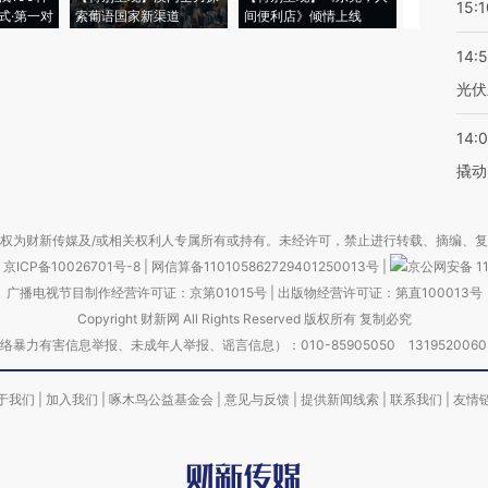
15:1
式·第一对
索葡语国家新渠道
间便利店》倾情上线
业
14:
光伏
14:
撬动
权为财新传媒及/或相关权利人专属所有或持有。未经许可，禁止进行转载、摘编、
京ICP备10026701号-8
|
网信算备110105862729401250013号
|
京公网安备 11
广播电视节目制作经营许可证：京第01015号
|
出版物经营许可证：第直100013号
Copyright 财新网 All Rights Reserved 版权所有 复制必究
害信息举报、未成年人举报、谣言信息）：010-85905050 13195200605 举报邮
于我们
|
加入我们
|
啄木鸟公益基金会
|
意见与反馈
|
提供新闻线索
|
联系我们
|
友情