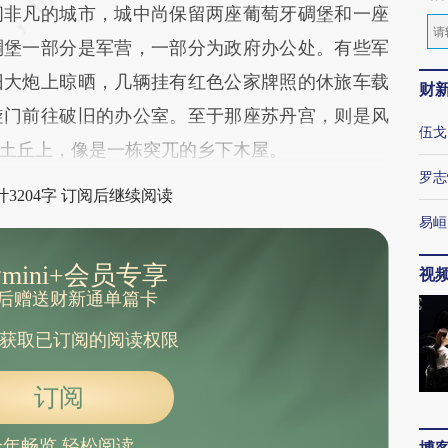
闹非凡的城市，城中尚保留两座葡萄牙碉堡和一座
碉堡一部分是军营，一部分为政府办公处。有些军
旧大炮上晾晒，几辆挂有红色公家牌照的休旅车载
财
旋门前往破旧的办公室。至于那座苏丹宫，则是风
伍戈
土丘上，像是一栋突兀的乡下木屋。
罗志
3204字 订阅后继续阅读
易峘
mini+会员专享
视
后赠送财新通单篇卡
获取已订阅的阅读权限
订阅
全年畅览 轻松阅读