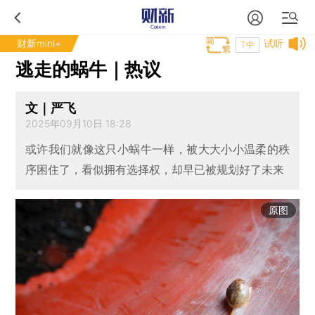
财新mini+
试听
T中
逃走的蜗牛｜热议
文｜严飞
2025年09月10日 18:28
或许我们就像这只小蜗牛一样，被大大小小温柔的秩
序困住了，看似拥有选择权，却早已被规划好了未来
原图