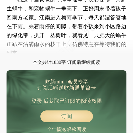
生蜗牛，和宠物蜗牛一争高下。正好周末带着孩子
回南方老家。江南进入梅雨季节，每天都湿答答地
在下雨。乘着雨停的间隙，带着小孩来到小区路边
的绿化带，扒开一丛树叶，就看见一只肥大的蜗牛
正趴在沾满雨水的枝干上，仿佛特意在等待我们的
到来。
本文共计1830字 订阅后继续阅读
财新mini+会员专享
订阅后赠送财新通单篇卡
登录
后获取已订阅的阅读权限
订阅
全年畅览 轻松阅读