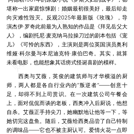
堪称一出家庭惊悚剧：婚姻最初很美好，最后却走
向灾难性毁灭。反观2025年最新版《玫瑰》，导
演杰伊·罗奇此前最为人熟知的作品是《拜见岳父大
人》，编剧托尼·麦克纳马拉操刀过的剧本包括《宠
儿》《可怜的东西》，主演则是两位英国演员奥利
维娅·科尔曼与本尼迪克特·康伯巴奇。其实，就算
未看电影，也能想象其话痨式怪诞喜剧的模样。
西奥与艾薇，英俊的建筑师与才华横溢的厨
师，两人都是各自行业内的“叛逆者”——创意十
足，却得不到上司赏识。在一次建筑公司午餐会
上，面对侃侃而谈的老板，西奥冲入后厨说，他想
自杀。艾薇正手持尖刀，她幽默地让他等一下，等
她切完这盘鱼。随后，艾薇给西奥品尝了自己特制
的调味品——它也不被主厨认可。爱情火花一点即