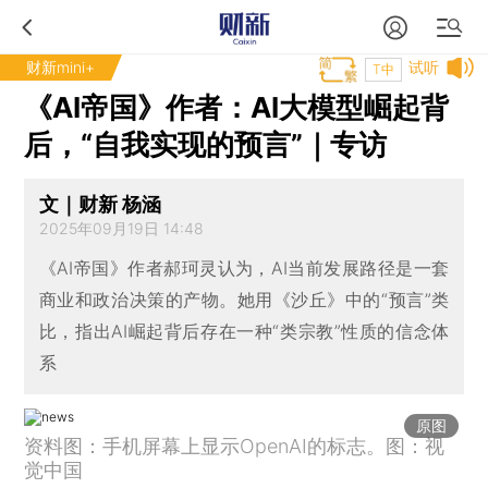
财新mini+
试听
T中
《AI帝国》作者：AI大模型崛起背
后，“自我实现的预言”｜专访
文｜财新 杨涵
2025年09月19日 14:48
《AI帝国》作者郝珂灵认为，AI当前发展路径是一套
商业和政治决策的产物。她用《沙丘》中的“预言”类
比，指出AI崛起背后存在一种“类宗教”性质的信念体
系
原图
资料图：手机屏幕上显示OpenAI的标志。图：视
觉中国