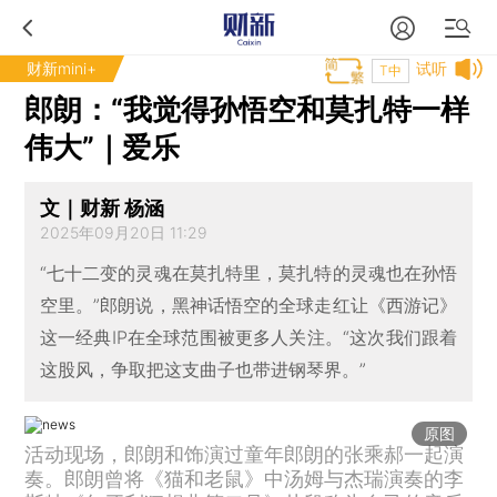
财新mini+
试听
T中
郎朗：“我觉得孙悟空和莫扎特一样
伟大”｜爱乐
文｜财新 杨涵
2025年09月20日 11:29
“七十二变的灵魂在莫扎特里，莫扎特的灵魂也在孙悟
空里。”郎朗说，黑神话悟空的全球走红让《西游记》
这一经典IP在全球范围被更多人关注。“这次我们跟着
这股风，争取把这支曲子也带进钢琴界。”
原图
活动现场，郎朗和饰演过童年郎朗的张乘郝一起演
奏。郎朗曾将《猫和老鼠》中汤姆与杰瑞演奏的李