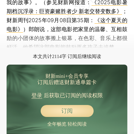
我的故事》。（参见财新网报道：
《2025电影暑
期档沉浮录：巨资豪赌胜者少 新老交替变数多》
；
财新周刊2025年09月08日第35期：
《这个夏天的
电影》
）郎朗说，这部电影把家里的温馨、互相鼓
励的小团体的故事搬上银幕，在色彩、音乐上都很
鲜活，他希望这部电影能鼓励更多孩子去追梦。
本文共计2114字 订阅后继续阅读
财新mini+会员专享
订阅后赠送财新通单篇卡
登录
后获取已订阅的阅读权限
订阅
全年畅览 轻松阅读