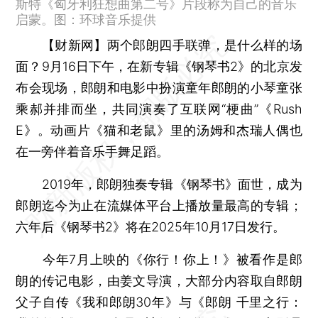
斯特《匈牙利狂想曲第二号》片段称为自己的音乐
启蒙。图：环球音乐提供
【财新网】
两个郎朗四手联弹，是什么样的场
面？9月16日下午，在新专辑《钢琴书2》的北京发
布会现场，郎朗和电影中扮演童年郎朗的小琴童张
乘郝并排而坐，共同演奏了互联网“梗曲”《Rush
E》。动画片《猫和老鼠》里的汤姆和杰瑞人偶也
在一旁伴着音乐手舞足蹈。
2019年，郎朗独奏专辑《钢琴书》面世，成为
郎朗迄今为止在流媒体平台上播放量最高的专辑；
六年后《钢琴书2》将在2025年10月17日发行。
今年7月上映的《你行！你上！》被看作是郎
朗的传记电影，由姜文导演，大部分内容取自郎朗
父子自传《我和郎朗30年》与《郎朗 千里之行：