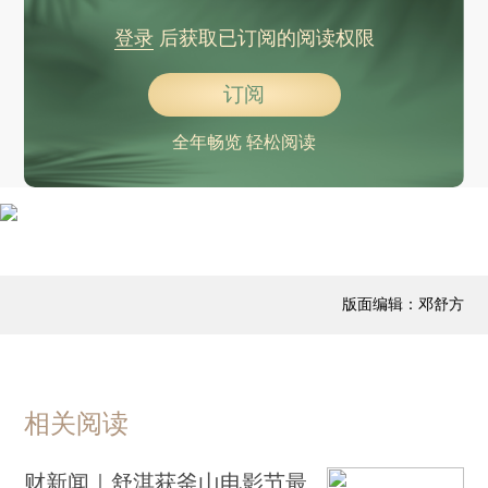
三亚：机场暂停航班起降
登录
后获取已订阅的阅读权限
大国工程+1，世界第一高桥花江峡谷大桥今日通车
以军被控诉蓄意炸死记者
订阅
电动乘用车出口即将实施许可证管理 “平行出口”将受限制
全年畅览 轻松阅读
理想汽车发布第三款纯电车型 背水一战冲销量
严厉打击盗采盗挖矿产资源，国务院安委办最新部署
俞孔坚教授坠机遇难，外交部回应最新情况
员工请假1天照顾尿毒症母亲被辞退，法院判了
复出首秀开门红，郑钦文拿下中国赛季首胜
版面编辑：邓舒方
巴基斯坦总理：巴方将7架印军机炸成废铁
泽连斯基：以色列“爱国者”系统已在乌克兰运行
俄外长：俄将对任何侵略行径作出“坚决回应”
相关阅读
朝鲜将实施大赦
特朗普：向波特兰派兵
财新闻｜舒淇获釜山电影节最