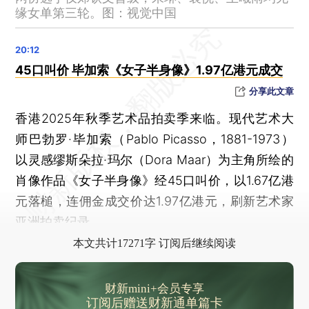
哥伦比亚总统呼吁武力解放巴勒斯坦
缘女单第三轮。图：视觉中国
金正恩会见核部门科技人员，表示“极大满意”
台风“博罗依”逼近，特大暴雨要来了
45口叫价 毕加索《女子半身像》1.97亿港元成交
“外地人一顿饭贵59元”，官方通报：停业整改
分享此文章
台风袭击已致菲律宾26人死亡
中秋国庆假期预计全社会跨区域人员流动量将达23.6亿人次
香港2025年秋季艺术品拍卖季来临。现代艺术大
最高检：醉驾屡教不改、找人顶包等六种情形依法从重处理
师巴勃罗·毕加索（Pablo Picasso，1881-1973）
以灵感缪斯朵拉·玛尔（Dora Maar）为主角所绘的
联合国80年联大会议风向凌乱 世人在乱中望治
肖像作品《女子半身像》经45口叫价，以1.67亿港
王健林被限制高消费
元落槌，连佣金成交价达1.97亿港元，刷新艺术家
一中国游客在澳大利亚登山徒步遇极端天气身亡，中领馆紧急提醒
亚洲拍卖纪录。
泽连斯基：计划将产量充足的武器销往欧洲、美国和中东国家
本文共计17271字 订阅后继续阅读
印度一场竞选集会上发生踩踏事件，已致39人死亡
中网单日4.5万人次创纪录，郑钦文、辛纳成全场焦点
财新mini+会员专享
网红“唐飞机”驾飞机直播时坠机，村干部称已身亡
订阅后赠送财新通单篇卡