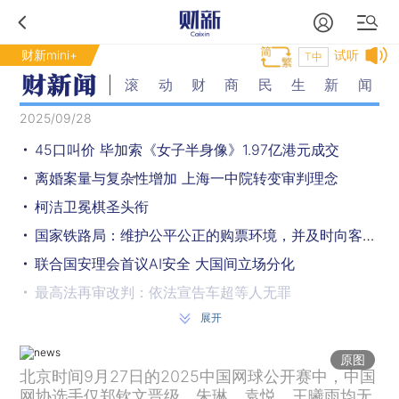
财新mini+
试听
T中
滚动财商民生新闻
2025/09/28
45口叫价 毕加索《女子半身像》1.97亿港元成交
离婚案量与复杂性增加 上海一中院转变审判理念
柯洁卫冕棋圣头衔
国家铁路局：维护公平公正的购票环境，并及时向客流集中的车站投放票额
联合国安理会首议AI安全 大国间立场分化
最高法再审改判：依法宣告车超等人无罪
展开
北京女足，时隔23年夺女超联赛冠军
8月工业企业利润同比大增20.4% 结束三连降
原图
北京时间9月27日的2025中国网球公开赛中，中国
新世界纪录 中国成功研制35.1特斯拉稳态磁场全超导磁体
网协选手仅郑钦文晋级，朱琳、袁悦、王曦雨均无