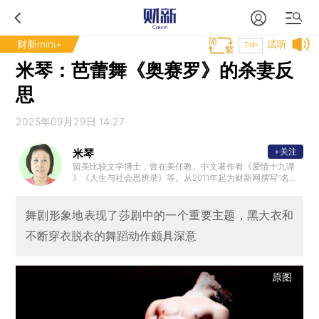
财新mini+
试听
T中
米琴：芭蕾舞《奥赛罗》的杀妻反
思
2025年09月29日 14:27
+关注
米琴
留美比较文学博士，曾在美任教。中文著作有《爱情十九谭
》《人生与社会思辨录》等。从2011年起为财新网撰写“名著
的启示”专栏。
舞剧形象地表现了莎剧中的一个重要主题，黑大衣和
不断穿衣脱衣的舞蹈动作颇具深意
原图