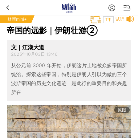
财新mini+
试听
T中
帝国的远影｜伊朗壮游②
文｜江湖大道
2025年10月03日 13:46
从公元前 3000 年开始，伊朗这片土地被众多帝国所
统治。探索这些帝国，特别是伊朗人引以为傲的三个
波斯帝国的历史文化遗迹，是此行的重要目的和兴趣
所在
原图