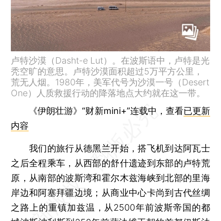
卢特沙漠（Dasht-e Lut）。在波斯语中，卢特是光
秃空旷的意思。卢特沙漠面积超过5万平方公里，
荒无人烟。1980年，美军代号为沙漠一号（Desert
One）人质救援行动的降落地点大约就在这一带。
《伊朗壮游》“财新mini+”连载中，查看
已更新
内容
我们的旅行从德黑兰开始，搭飞机到达阿瓦士
之后全程乘车，从西部的舒什遗迹到东部的卢特荒
原，从南部的波斯湾和霍尔木兹海峡到北部的里海
岸边和阿塞拜疆边境；从商业中心卡尚到古代丝绸
之路上的重镇加兹温，从2500年前波斯帝国的都