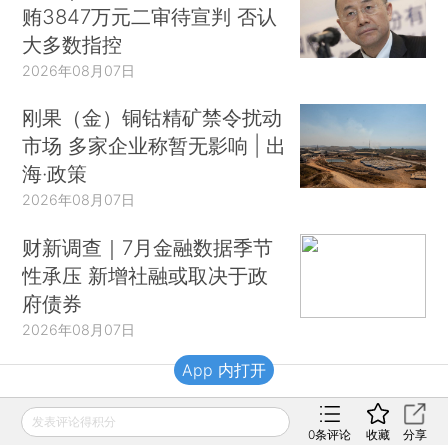
贿3847万元二审待宣判 否认
大多数指控
2026年08月07日
刚果（金）铜钴精矿禁令扰动
市场 多家企业称暂无影响 | 出
海·政策
2026年08月07日
财新调查｜7月金融数据季节
性承压 新增社融或取决于政
府债券
2026年08月07日
App 内打开
财新移动
发表评论得积分
0
条评论
收藏
分享