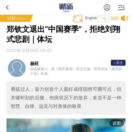
财新mini+
English
试听
T中
郑钦文退出“中国赛季”，拒绝刘翔
式悲剧｜体坛
2025年10月08日 09:43
+关注
杨旺
知名媒体人，原《第五频道》杂志主编，田亮自传《最亮的
十米》作者。
勇猛过人，奋力创造个人最好成绩固然可圈可点，但
关键时刻的后撤，伤病状况下的放弃，未尝不是一种
智慧、自律、远见与对身体的敬畏
原图