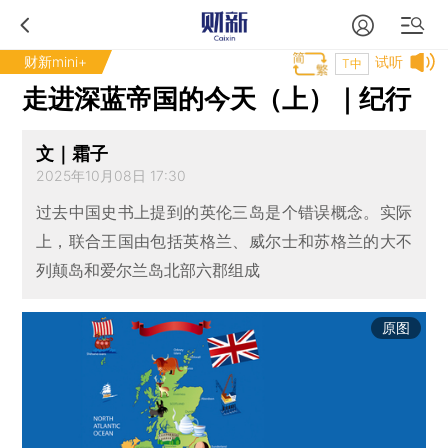
财新mini+
试听
T中
走进深蓝帝国的今天（上）｜纪行
文｜霜子
2025年10月08日 17:30
过去中国史书上提到的英伦三岛是个错误概念。实际
上，联合王国由包括英格兰、威尔士和苏格兰的大不
列颠岛和爱尔兰岛北部六郡组成
原图