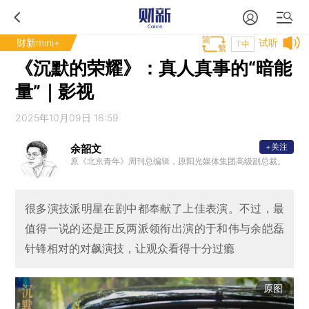
财新mini+
试听
T中
《沉默的荣耀》：真人真事的“暗能
量”｜影视
2025年10月09日 16:59
+关注
余韶文
原《北京青年》周刊总编辑，原阳光媒体集团高级副总裁。
很多演技派明星在剧中都奉献了上佳表演。不过，最
值得一说的还是正反两派领衔出演的于和伟与余皑磊
针锋相对的对飙演技，让观众看得十分过瘾
原图