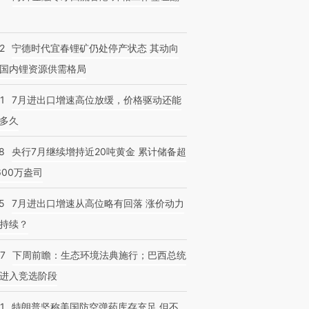
2
宁德时代宜春锂矿仍处停产状态 其动向
国内锂资源供需格局
1
7月进出口增速高位放缓，价格驱动还能
多久
8
央行7月继续增持近20吨黄金 累计储备超
600万盎司
5
7月进出口增速从高位略有回落 涨价动力
持续？
07
下周前瞻：生态环境法典施行；巴西总统
进入竞选阶段
1
特朗普坚称美国防空弹药库存充足 但不