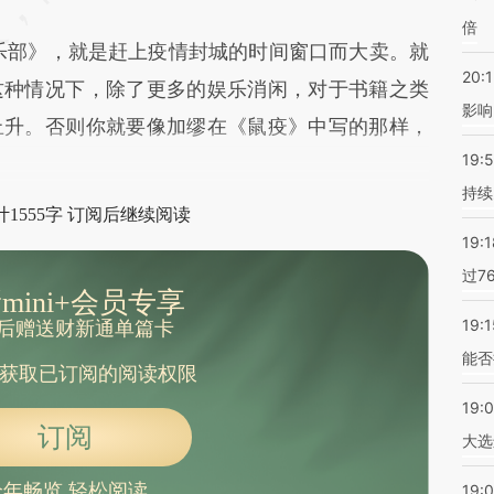
倍
部》，就是赶上疫情封城的时间窗口而大卖。就
20:1
这种情况下，除了更多的娱乐消闲，对于书籍之类
影响
上升。否则你就要像加缪在《鼠疫》中写的那样，
19:5
持续
1555字 订阅后继续阅读
19:1
过7
mini+会员专享
19:1
后赠送财新通单篇卡
能否
获取已订阅的阅读权限
19:
订阅
大选
全年畅览 轻松阅读
19:0