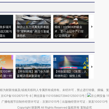
致多瑙河
加沙上百万流离失所者困
视线｜HYROX的吸金
马航飞行员
二战沉船与
于“塑料烤箱” 高温引发健
术：是什么让中产们甘
粒摇头丸 尿
露出
康危机
心“花钱找虐”？
毒品
【推广】走
找100种
【特别呈现】澳门全力探
【特别呈现】《东莞，人
会，让数智科
式·第一对
索葡语国家新渠道
间便利店》倾情上线
业
权为财新传媒及/或相关权利人专属所有或持有。未经许可，禁止进行转载、摘编、
京ICP备10026701号-8
|
网信算备110105862729401250013号
|
京公网安备 11
广播电视节目制作经营许可证：京第01015号
|
出版物经营许可证：第直100013号
Copyright 财新网 All Rights Reserved 版权所有 复制必究