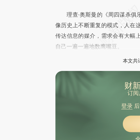
理查·奥斯曼的《周四谋杀俱乐
像历史上不断重复的模式，人在
传达信息的媒介，需求会有大幅
自己一遍一遍地数鹰嘴豆。
本文共计
财新
订阅
登录
后