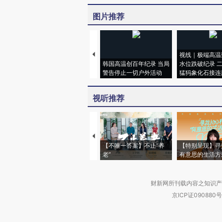
图片推荐
视线｜极端高温
韩国高温创百年纪录 当局
水位跌破纪录 
警告停止一切户外活动
猛犸象化石接连
视听推荐
【不唯一答案】不止“养
【特别呈现】寻
老”
有意思的生活方
财新网所刊载内容之知识产
京ICP证090880号