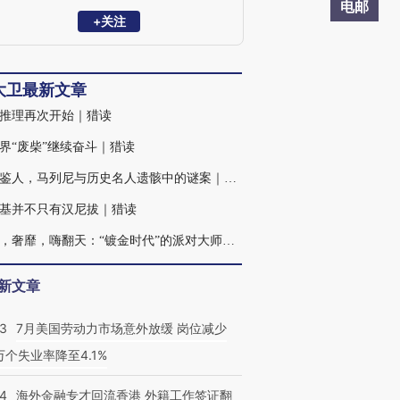
电邮
+关注
大卫最新文章
推理再次开始｜猎读
界“废柴”继续奋斗｜猎读
识骨鉴人，马列尼与历史名人遗骸中的谜案｜纪念
基并不只有汉尼拔｜猎读
光鲜，奢靡，嗨翻天：“镀金时代”的派对大师｜猎读
新文章
43
7月美国劳动力市场意外放缓 岗位减少
3万个失业率降至4.1%
14
海外金融专才回流香港 外籍工作签证翻