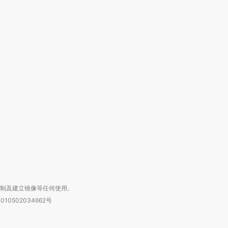
跨国走私7万
视线｜被称为“蟑螂”的印
视线｜“入侵”还是“人道危
检体内含3种
度Z世代 用街头抗争将教
机”？难民潮撕裂西班牙
秘鲁纳斯
育部长拱下台
飞地休达
13人遇难
进第四届链博
【商旅对话】华住集团
技“链”接产
【特别呈现】寻找100种
CFO：不靠规模取胜，华
【特别呈
有意思的生活方式·第三对
住三大增长引擎是什么？
有意思的
复制及建立镜像等任何使用。
010502034662号