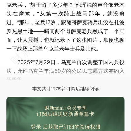
克老兵，“胡子留了多少年？”他浑浊的声音像老木
头在摩擦，“从第一次跨上战马那年，就没剪
过。”那年，老兵17岁，跟随哥萨克骑兵出没在扎波
罗热黑土地——瞬间两个哥萨克老兵融成了一个画
面，让人震撼，也就记录下了这张图片，顺便也聊
一下战场上那些乌克兰老年士兵及其他。
2025年7月29日，乌克兰再次调整了国内兵役
法，允许乌克兰年满60岁的公民以志愿方式签约入
伍服役。
本文共计1778字 订阅后继续阅读
财新mini+会员专享
订阅后赠送财新通单篇卡
登录
后获取已订阅的阅读权限