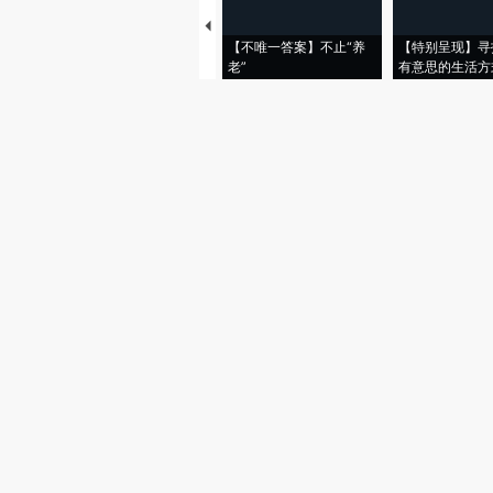
【不唯一答案】不止“养
【特别呈现】寻
老”
有意思的生活方