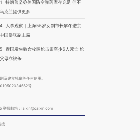
1
特朗普坚称美国防空弹药库存充足 但不
乌克兰提供更多
24
人事观察｜上海55岁女副市长解冬进京
中国侨联副主席
45
泰国发生致命校园枪击案至少6人死亡 枪
父母亦被杀
复制及建立镜像等任何使用。
010502034662号
箱：laixin@caixin.com
链接