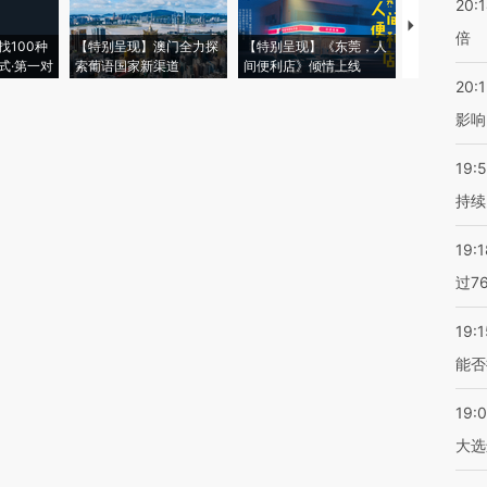
20:
【推广】走
倍
找100种
【特别呈现】澳门全力探
【特别呈现】《东莞，人
会，让数智科
式·第一对
索葡语国家新渠道
间便利店》倾情上线
业
20:1
影响
19:5
持续
19:1
过7
19:1
能否
19:
大选