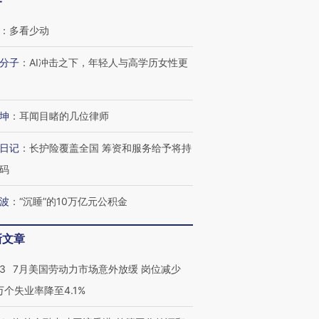
客
：
多看少动
分子
：
AI冲击之下，年轻人与高学历女性更
坤
：
耳闻目睹的几位律师
日记
：
长护险覆盖全国 筹资和服务给予将持
码
波
：
“沉睡”的10万亿元公积金
跨国走私7万
视线｜被称为“蟑螂”的印
视线｜“入侵”还是“人道危
新文章
检体内含3种
度Z世代 用街头抗争将教
机”？难民潮撕裂西班牙
秘鲁纳斯
育部长拱下台
飞地休达
13人遇难
43
7月美国劳动力市场意外放缓 岗位减少
3万个失业率降至4.1%