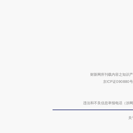
财新网所刊载内容之知识产
京ICP证090880号
违法和不良信息举报电话（涉网络暴力有
关