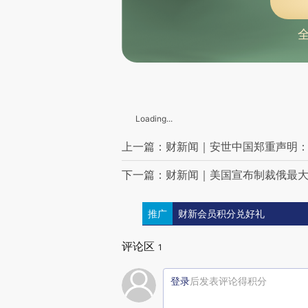
埃尔多安指责以色列违反加沙停火协议 呼吁美国制裁施压
海地首都等地本月发现1296例霍乱病例 5人死亡
美政府停摆持续 交通部长称空管员承受的压力“不可接受”
中共中央台办、国务院台办举办设立台湾光复纪念日招待会
2026国考报名总人数超351万，创历史新高
NBA爆出“史上最大规模”赌博案，总裁道歉
罕见！特朗普拟邀高市早苗同乘总统专机
中美经贸磋商在马来西亚开始举行
Loading...
山西：禁止诋毁、侮辱大龄未婚女性
俄方：若用此类武器袭击俄罗斯，“报复选项不排除核武器”
上一篇：财新闻｜安世中国郑重声明
上海、成都试点“取消中考”？各地免考未必减负
三季度理财规模扩张至32万亿元 “存款搬家”流入理财意愿仍强
下一篇：财新闻｜美国宣布制裁俄最
美军宣布在加勒比海国际水域又击沉一艘“贩毒船”，船上6人死亡
欧洲多国：把俄罗斯石油与天然气排除出全球市场
四中全会明确“十五五”发展目标：高质量发展取得显著成效
推广
财新会员积分兑好礼
英金管局首次起诉加密货币公司非法推广 火币被指“违反金融销售制度”
柬埔寨电诈集团首脑陈志被曝操控全球顶级雪茄企业
评论区
1
金正恩参谒中国人民志愿军烈士陵园
俄总统特别代表，已确认抵达美国
登录
后发表评论得积分
国产AI芯片公司沐曦股份科创板上市过会 前三年共亏损30.57亿元
称加拿大一省政府反关税广告歪曲事实 特朗普终止与加贸易谈判