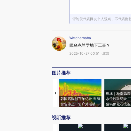
英特尔三季度重回盈利 盘后股价涨逾7%
水均益直播否认移民传闻
中国代表：我们要打造这样的联合国
评论仅代表网友个人观点，不代表财
北京地下空间专项规划公示，征求社会意见——
“香港保利稳定币”惊现 保利集团撇清
湖北十堰一司机以危险方法危害公共安全 致1死4重伤
Watcherbaba
设立台湾光复纪念日，国台办发声
跟乌克兰学地下工事？
“涉嫌为大陆发起组织未遂罪”，台军退役将领遭重判，国台办回应
央行将开展9000亿元MLF操作，连续第8个月加量续作
2025-10-27 00:51 · 北京
一非法移民船在爱琴海倾覆 至少14人死亡
欧洲多国暴发高致病性禽流感疫情
郑栅洁解读四中全会：提高民生类政府投资比重 存量政策将纳入一致性评估
图片推荐
前三季度贷款结构优化：普惠、科技和中长期贷款快速增长
“松绑”限购逾一个月 深圳二手房成交冲高回落
视线｜极端高温
韩国高温创百年纪录 当局
水位跌破纪录 
警告停止一切户外活动
猛犸象化石接连
视听推荐