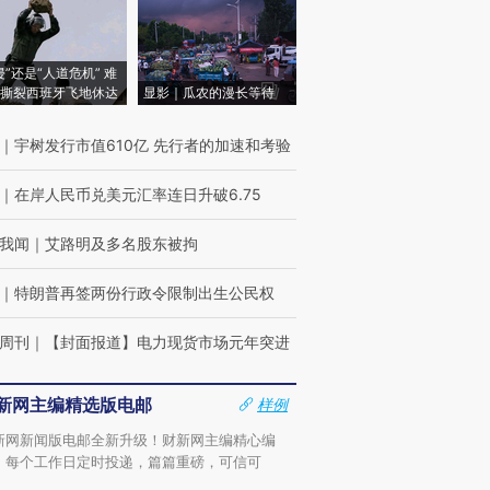
侵”还是“人道危机” 难
撕裂西班牙飞地休达
显影｜瓜农的漫长等待
｜
宇树发行市值610亿 先行者的加速和考验
｜
在岸人民币兑美元汇率连日升破6.75
我闻
｜
艾路明及多名股东被拘
｜
特朗普再签两份行政令限制出生公民权
周刊
｜
【封面报道】电力现货市场元年突进
新网主编精选版电邮
样例
新网新闻版电邮全新升级！财新网主编精心编
，每个工作日定时投递，篇篇重磅，可信可
。