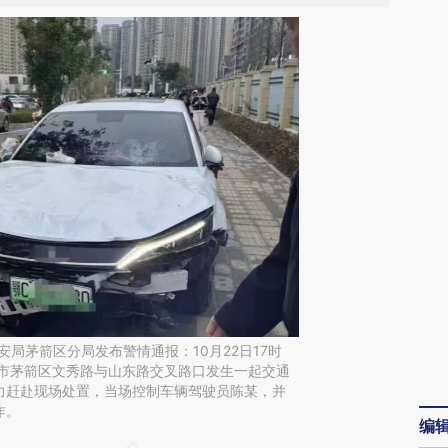
安局茅箭区分局发布警情通报：10月22日17时
堰市茅箭区文秀路与山东路交叉路口发生一起交通
力赶赴现场处置，当场控制车辆驾驶员陈某，并
作。
编