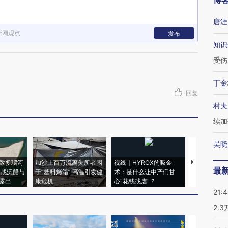
博
唐涯
新网观点
发布
知识
受伤
丁金
·
回复
村夫
续加
吴晓
致多瑙河
加沙上百万流离失所者困
视线｜HYROX的吸金
马航飞行员
最
二战沉船与
于“塑料烤箱” 高温引发健
术：是什么让中产们甘
粒摇头丸 尿
露出
康危机
心“花钱找虐”？
毒品
21:
2.