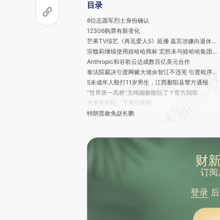
目录
8位志愿军烈士身份确认
12306购票有新变化
芒果TV综艺《再见爱人5》延播 嘉宾涉嫌向退休干部行贿
宗馥莉继续使用娃哈哈商标 宏胜未与娃哈哈集团签订授权合同
Anthropic和谷歌云达成数百亿美元合作
泰法院裁决引渡网赌大佬佘智江不违宪 引渡程序将重启
5未成年人殴打11岁男生，江西鄱阳县警方通报
“世界第一高桥”无绳蹦极能玩了？官方回应
北京马拉松，下周日开跑
特朗普赦免赵长鹏
外交部驻港公署正告美国政客：立即停止干预香港事务
绑架中国公民的3名嫌犯，被南非警方击毙
范氏清茶，成越南首位女性副总理
杨瀚森2分1篮板2封盖，开拓者取得NBA新赛季常规赛首胜
财新
联合国举行活动纪念成立80周年
订阅
美政府持续“停摆” 超50万联邦雇员未能领取全额薪水
哥伦比亚外交部：美方无端制裁是“侮辱”
登录
后
穆迪将法国主权信用评级展望下调至负面
中国选手洪延明夺得体操世锦赛男子鞍马冠军
中国风光发电十年来新增装机占全球六成