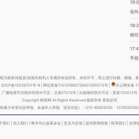
19:0
会向
18:
候任
17:
手祖
权为财新传媒及/或相关权利人专属所有或持有。未经许可，禁止进行转载、摘编、
京ICP备10026701号-8
|
网信算备110105862729401250013号
|
京公网安备 11
广播电视节目制作经营许可证：京第01015号
|
出版物经营许可证：第直100013号
Copyright 财新网 All Rights Reserved 版权所有 复制必究
害信息举报、未成年人举报、谣言信息）：010-85905050 13195200605 举报邮
于我们
|
加入我们
|
啄木鸟公益基金会
|
意见与反馈
|
提供新闻线索
|
联系我们
|
友情