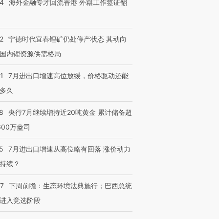
14
海外金融专才回流香港 外籍工作签证翻
进第四届链博
【商旅对话】华住集团
技“链”接产
【特别呈现】寻找100种
CFO：不靠规模取胜，华
【特别呈
有意思的生活方式·第三对
住三大增长引擎是什么？
有意思的
2
宁德时代宜春锂矿仍处停产状态 其动向
国内锂资源供需格局
1
7月进出口增速高位放缓，价格驱动还能
多久
8
央行7月继续增持近20吨黄金 累计储备超
600万盎司
5
7月进出口增速从高位略有回落 涨价动力
持续？
07
下周前瞻：生态环境法典施行；巴西总统
进入竞选阶段