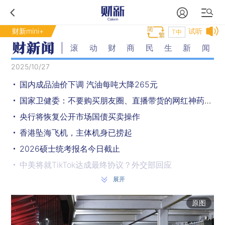
财新mini+
试听
T中
滚动财商民生新闻
2025/10/27
国内成品油价下调 汽油每吨大降265元
国家卫健委：不要购买朋友圈、直播带货的网红神药、廉价药
央行将恢复公开市场国债买卖操作
香港坠海飞机，主体机身已捞起
2026硕士统考报名今日截止
中美将就TikTok达成最终协议？外交部回应
展开
俄罗斯成功测试可携带核弹头巡航导弹，中方回应
登机阶段一旅客随身携带充电宝突然冒烟，西部航空致歉
原图
外交部：台湾光复是抗战胜利的重要成果