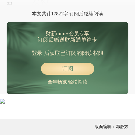
19人徒步团在南太行山被困，1人遇难
调，
80天3人遇难，深圳一国家地质自然公园紧急提醒
本文共计17821字 订阅后继续阅读
驾车发生事故还殴打交警？吴某某（男，46岁），被刑拘
美国超5900个航班延误
财新mini+会员专享
订阅后赠送财新通单篇卡
以军空袭黎巴嫩，致3人死亡
中印正式恢复直航
登录
后获取已订阅的阅读权限
规则全面优化 第十一批国家组织药品集采今日开标
订阅
广西忻城县果遂镇两失联少年遗体已找到，官方通报
内塔尼亚胡：以色列将决定加沙“国际部队”构成
全年畅览 轻松阅读
俄方：普京与特朗普会晤的倡议依然有效
加拿大总理：准备继续推动与美国的贸易谈判
晨读荐闻（国内、国际消息10条）
中美吉隆坡经贸磋商：达成基本共识 履行各自批准程序
版面编辑：邓舒方
分析人士：目前美国对俄油企制裁实际约束力有限