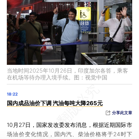
外交部：菲方在海上蓄意侵权挑衅是导致局势紧张的根源
外交部回应中美经贸磋商：就解决各自关切的安排达成基本共识
外交部：中美元首之间保持着密切的沟通与交往
德国外长推迟访华，外交部回应
2架美军机在南海相继坠毁
自称“连滚带爬进飞机”，歌手郑智化吐槽深圳机场后为用词不当致歉
中央机关公开遴选和选调公务员
当地时间2025年10月26日，印度加尔各答，乘客
浙江台州一男子杀母骗保被判死刑
在机场等待办理入境手续。图：视觉中国
围绕“孕妇泰国坠崖”离婚案，最高法解读相关问题
虚构“首席女黑客”直播卖课，涉案企业被罚20万
以军袭击联合国维和部队：无人机投掷榴弹，坦克向维和人员方向开火
国内成品油价下调 汽油每吨大降265元
前九月规上工业企业利润同比增长3.2% 增速加快2.3个百分点
分享此文章
李成钢：中美就稳妥解决多项重要经贸议题形成初步共识
10月27日，国家发改委发布消息，根据近期国际市
东部战区空军多架轰-6K，赴台岛周边海空域展开模拟对抗训练
场油价变化情况，国内汽、柴油价格将于24时下