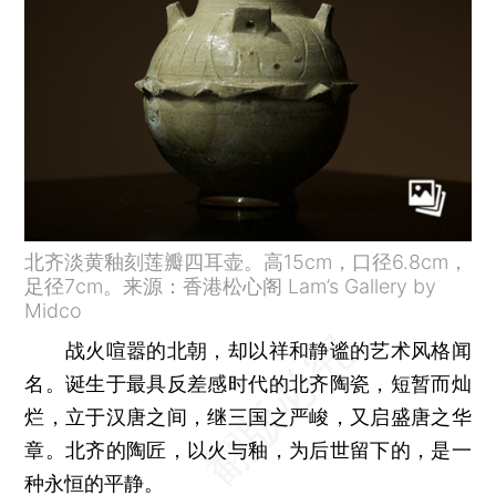
北齐淡黄釉刻莲瓣四耳壶。高15cm，口径6.8cm，
足径7cm。来源：香港松心阁 Lam’s Gallery by
Midco
战火喧嚣的北朝，却以祥和静谧的艺术风格闻
名。诞生于最具反差感时代的北齐陶瓷，短暂而灿
烂，立于汉唐之间，继三国之严峻，又启盛唐之华
章。北齐的陶匠，以火与釉，为后世留下的，是一
种永恒的平静。