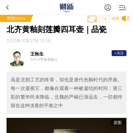
财新mini+
试听
T中
北齐黄釉刻莲瓣四耳壶｜品瓷
2025年10月27日 12:58
+关注
王秋生
SACA学会创始人
虽是北朝工艺的终章，却也是唐代色釉时代的序曲。
每一次凝视它，都像在观看一种被凝结的时间：唐三
彩的繁华尚未降临，北魏的严峻已渐远去，一切都停
留在这种淡黄的平衡之中
原图