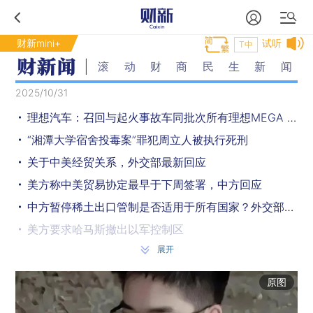
财新mini+
试听
T中
滚动财商民生新闻
2025/10/31
理想汽车：召回与起火事故车同批次所有理想MEGA 2024款车辆
“湘潭大学宿舍投毒案”罪犯周立人被执行死刑
关于中美经贸关系，外交部最新回应
美方称中美贸易协定最早于下周签署，中方回应
中方暂停稀土出口管制是否适用于所有国家？外交部回应
美方要求哈马斯撤出以军控制区
展开
泰国为泰党选出新任党首
广西防城港一小客车越线撞上对向重型半挂牵引车，致5死1伤
原图
英国安德鲁王子被剥夺头衔及王室住所