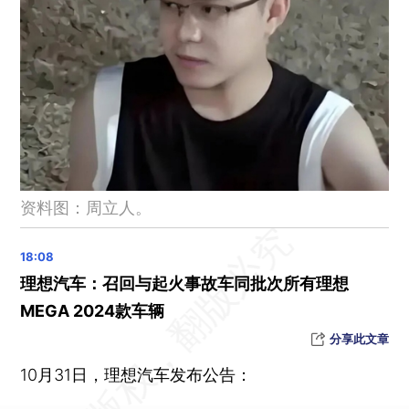
最高检：前三季度共起诉嫌犯105.3万人 包括缅北电诈犯罪集团
国家发改委：抓紧开展“十五五”规划编制相关工作
国家发改委：新增2000亿元专项债券额度 支持部分省份投资建设
“粤车南下”香港政策正式公布 首批开放四个城市
巴基斯坦和阿富汗同意继续停火 将于11月继续会谈
中国田协：进一步规范马拉松赛事相关工作
10月国家统计局制造业PMI回落0.8个百分点至49
资料图：周立人。
美参议院通过终止特朗普全面关税政策决议
乌克兰再延长战时状态和总动员令90天
“户县钟楼楼梯受车辆撞击受损”，官方通报
理想汽车：召回与起火事故车同批次所有理想
商务部：经贸磋商成果来之不易，期待与美方共同做好落实工作
MEGA 2024款车辆
“印尼将采购中国歼-10战斗机”，国防部回应
分享此文章
金融监管总局：养老理财产品试点地区扩大至全国
10月31日，理想汽车发布公告：
三人虐待室友致死案，44437元赔偿已执行到位，此前主犯戴某娟被执行死刑