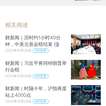
香港一手超级豪宅过去4个月成交逾百亿港元
SHEIN巴黎首店计划遭多方抵制：员工游行抗议、市长也反对
涉嫌受贿2亿韩元 前奥运乒乓冠军柳承敏遭韩国警方调查
相关阅读
财新闻｜历时约1小时40分
钟，中美元首会晤结束
2025年10月30日
APP打开
财新闻｜习近平将同特朗普举
行会晤
2025年10月29日
APP打开
财新闻｜时隔十年，沪指再度
站上4000点
2025年10月28日
APP打开