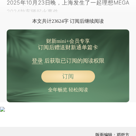
2025年10月23日晚，上海发生了一起理想MEGA
普京特使：有信心一年内结束俄乌冲突
2024款车辆起火事件，
国家一级运动员突发脑出血离世，年仅28岁
本文共计23624字 订阅后继续阅读
以色列入侵，黎巴嫩总统向军队下令
国家疾控局有关工作负责人和专家谈HPV疫苗纳入国家免疫规划
财新mini+会员专享
存在违法违规收集使用个人信息情况，70款手机软件被通报
订阅后赠送财新通单篇卡
孙颖莎王曼昱，被清华拟录取
登录
后获取已订阅的阅读权限
国际奥委会宣布终止与沙特在电竞奥运会项目的合作
“美国政府悄悄支付拖欠WTO的会费”
订阅
晨读荐闻（国内、国际消息15条）
美国暂停50%股权穿透规则一年，影响几何？
全年畅览 轻松阅读
中美将暂停征收对方港口费一年 航运业短期混乱将结束
中美就扩大农产品贸易达成共识 进口美国大豆节奏如何？
财政部等五部门：完善免税店政策 提振消费、引导海外消费回流
养老理财产品试点扩大至全国 鼓励发行10年期以上产品
版面编辑：邓舒方