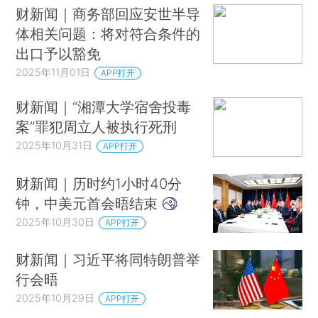
印度发射该国迄今最重卫星
财新闻｜商务部回应安世半导
印度拉贾斯坦邦两车相撞 造成至少18人死亡
体相关问题：将对符合条件的
俄罗斯总理签署命令 终止与芬兰能源协议部分条款
出口予以豁免
2025年11月01日
特朗普称尚未认真考虑向乌克兰提供“战斧”导弹
APP打开
卡尼道歉，特朗普：没用，不谈！
财新闻｜“湘潭大学宿舍投毒
尼日利亚：美方指责言论不符合实情
案”罪犯周立人被执行死刑
以色列称接收三具以方被扣押人员遗体
2025年10月31日
APP打开
内塔尼亚胡公布加沙行动计划
财新闻｜历时约1小时40分
全红婵/王伟莹，夺冠
钟，中美元首会晤结束
铁路12306的宠物托运服务，升级了
2025年10月30日
APP打开
法官在直播间带货卖螃蟹？南京法院回应
“最快女护士”张水华获全马冠军，奖金15000美元
财新闻｜习近平将同特朗普举
行会晤
英国火车袭击案嫌疑人身份公布 警方称暂无恐袭迹象
2025年10月29日
APP打开
晨读荐闻（国内、国际消息18条）