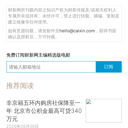
10月财新中国新经济指数升至33.2
财新网所刊载内容之知识产权为财新传媒及/或相关权利人
因业务管理不审慎 中行、民生等五家银行领千万元以上罚单
专属所有或持有。未经许可，禁止进行转载、摘编、复制及
保险人群预期寿命持续提升 保费要降？
建立镜像等任何使用。
白宫称中国将取消对美农产品关税 未来三年每年进口2500万吨美国大豆
如有意愿转载，请发邮件至
hello@caixin.com
，获得书面
确认及授权后，方可转载。
瞄准日本市场 比亚迪发布“特供”K-Car车型
美团国际外卖Keeta巴西连开两城 年底进圣保罗
免费订阅财新网主编精选版电邮
订阅
推荐阅读
非京籍五环内购房社保降至一
年 北京市公积金最高可贷340
万元
2026年08月08日