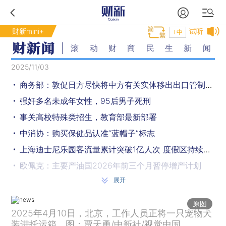
财新mini+
试听
T中
滚动财商民生新闻
2025/11/03
商务部：敦促日方尽快将中方有关实体移出出口管制最终用户清单
强奸多名未成年女性，95后男子死刑
事关高校特殊类招生，教育部最新部署
中消协：购买保健品认准“蓝帽子”标志
上海迪士尼乐园客流量累计突破1亿人次 度假区持续扩建
欧佩克：主要产油国2026年前三个月暂停增产计划
展开
日本多地发生熊袭击致人死伤事件，中国驻大阪总领馆提醒
韩国国防部：美防长到访板门店
原图
2025年4月10日，北京，工作人员正将一只宠物犬
“升级版”中欧出口管制对话磋商举行
装进托运箱。图：贾天勇/中新社/视觉中国