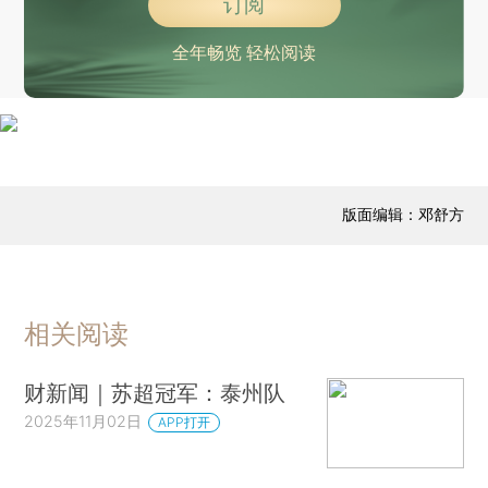
订阅
明确“黑救护”打击范围 六部门开展非法救护车专项整治
商用清洁机器人国家标准发布
全年畅览 轻松阅读
墨西哥米却肯州发生枪击事件 当地一市长遇袭身亡
虐囚事件发酵 高官引咎辞职 以总理称遭“严重公关危机”
刚果（金）总统：与“M23运动”对话将在多哈重启
中国公民持澳大利亚签证今起可免签入境新西兰
版面编辑：邓舒方
事关港澳台人员往来、过境免签口岸扩容等 10项重磅政策发布
“只剩我一个人，但冠军是中国的！”WTT蒙彼利埃站王艺迪绝境逆转夺冠
备战湖人，杨瀚森被开拓者召回
日本再暴发禽流感疫情 超23万只鸡被扑杀
相关阅读
“赣超”冠军，赣州队
财新闻｜苏超冠军：泰州队
广东一水库旁疑多人放生猫只？官方通报
2025年11月02日
APP打开
石景山游乐园道歉，临时闭园3天，“进行全面安全检查”
卢浮宫抢劫案嫌疑人案底披露