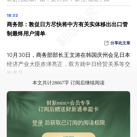
北京多区11月7日供暖点火
英国一列车脱轨，当地进入“重大事故”应急状态
美财长称中国若继续阻碍稀土出口，美国可能对华加征关税，外交部回应
商务部：敦促日方尽快将中方有关实体移出出口管
外交部：推动中加关系早日回到健康、稳定、可持续的正确轨道
制最终用户清单
中方决定恢复中国公民赴加拿大团队游业务
分享此文章
菲律宾和加拿大签署针对中国的军事协议？中方表态
10月30日，商务部部长王文涛在韩国庆州会见日本
外交部：中方延长对法国等国免签至2026年底 并对瑞典免签
经济产业大臣赤泽亮正，双方就中日经贸关系等交
特朗普称中方“正在秘密测试核武器”，外交部回应
换意见。
许昌警方通报“胖东来生活广场伤人案”
本文共计28667字 订阅后继续阅读
服刑人员在未管所打死16岁少年，判了
亚投行宣布计划在香港设立办事处
财新mini+会员专享
订阅后赠送财新通单篇卡
阿富汗6.4级地震已致10人死亡240人受伤
苏丹约2000名平民被杀害，多方齐表态
登录
后获取已订阅的阅读权限
北京交警：孙某某（女，32岁）驾车停车时操作不当，致1死4伤