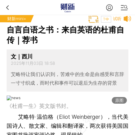
财新mini+
试听
T中
自言自语之书：来自英语的杜甫自
传｜荐书
文｜西川
2025年11月03日 18:58
艾略特让我们认识到，苦难中的生命是由感受和言辞
一寸寸织成，而时代和事件可以退后为生存的背景
原图
《杜甫一生》英文版书封。
艾略特·温伯格（Eliot Weinberger），当代美
国诗人、散文家、编辑和翻译家，两次获得美国国
家图书批评家评论奖。现居纽约。