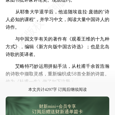
从耶鲁大学退学后，他追随埃兹拉·庞德的“诗
人必知的课程”，并学习中文，阅读大量中国诗人的
诗作。
与中国文学有关的著作有《观看王维的十九种
方式》，编辑《新方向版中国古诗选》；也是北岛
诗歌的英译者。
艾略特巧妙运用拼贴手法，从杜甫千余首浩瀚
的诗歌中撷取灵感，重新编织成58首全新的诗篇。
他为《杜甫一生》做了如下注释：
本文共计4297字 订阅后继续阅读
财新mini+会员专享
订阅后赠送财新通单篇卡