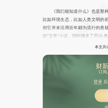
《我们能知道什么》也是那种
比如环境生态，比如人类文明的
但它并未沿用近年颇为流行的悬
的“文学”小说，同时继承了乔治·
本文共计
财新
订阅
登录
后