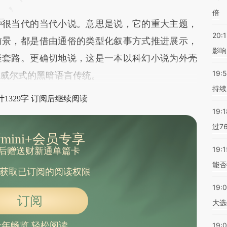
倍
很当代的当代小说。意思是说，它的重大主题，
20:1
前景，都是借由通俗的类型化叙事方式推进展示，
影响
疑套路。更确切地说，这是一本以科幻小说为外壳
19:5
奥威尔式的黑暗语言传统。
持续
1329字 订阅后继续阅读
19:1
过7
mini+会员专享
19:1
后赠送财新通单篇卡
能否
获取已订阅的阅读权限
19:
订阅
大选
全年畅览 轻松阅读
19:0