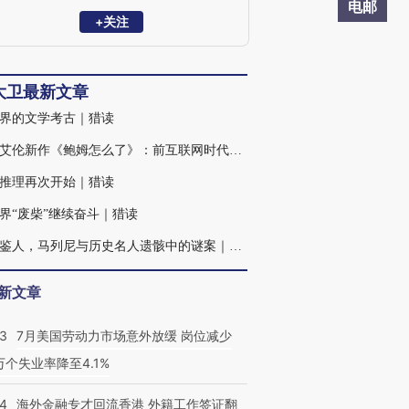
电邮
+关注
大卫最新文章
界的文学考古｜猎读
伍迪艾伦新作《鲍姆怎么了》：前互联网时代的纽约遗老｜猎读
推理再次开始｜猎读
界“废柴”继续奋斗｜猎读
识骨鉴人，马列尼与历史名人遗骸中的谜案｜纪念
新文章
43
7月美国劳动力市场意外放缓 岗位减少
3万个失业率降至4.1%
14
海外金融专才回流香港 外籍工作签证翻