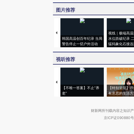
图片推荐
视线｜极端高温
韩国高温创百年纪录 当局
水位跌破纪录 
警告停止一切户外活动
猛犸象化石接连
视听推荐
【不唯一答案】不止“养
【特别呈现】寻
老”
有意思的生活方
财新网所刊载内容之知识产
京ICP证090880号