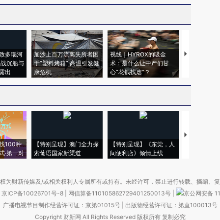
致多瑙河
加沙上百万流离失所者困
视线｜HYROX的吸金
马航飞行员
二战沉船与
于“塑料烤箱” 高温引发健
术：是什么让中产们甘
粒摇头丸 尿
露出
康危机
心“花钱找虐”？
毒品
【推广】走
找100种
【特别呈现】澳门全力探
【特别呈现】《东莞，人
会，让数智科
式·第一对
索葡语国家新渠道
间便利店》倾情上线
业
权为财新传媒及/或相关权利人专属所有或持有。未经许可，禁止进行转载、摘编、
京ICP备10026701号-8
|
网信算备110105862729401250013号
|
京公网安备 11
广播电视节目制作经营许可证：京第01015号
|
出版物经营许可证：第直100013号
Copyright 财新网 All Rights Reserved 版权所有 复制必究