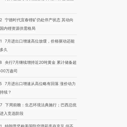
2
宁德时代宜春锂矿仍处停产状态 其动向
国内锂资源供需格局
1
7月进出口增速高位放缓，价格驱动还能
多久
8
央行7月继续增持近20吨黄金 累计储备超
600万盎司
5
7月进出口增速从高位略有回落 涨价动力
持续？
07
下周前瞻：生态环境法典施行；巴西总统
进入竞选阶段
1
特朗普坚称美国防空弹药库存充足 但不