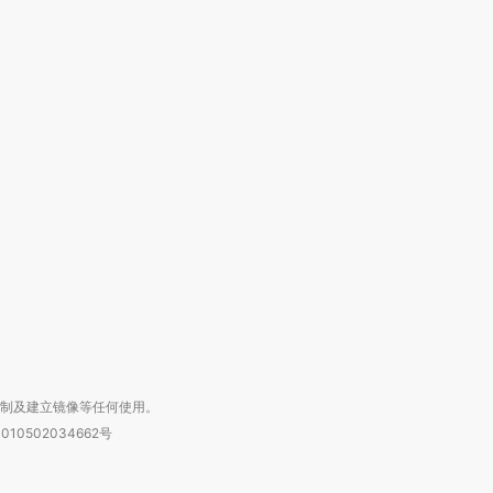
跨国走私7万
视线｜被称为“蟑螂”的印
视线｜“入侵”还是“人道危
检体内含3种
度Z世代 用街头抗争将教
机”？难民潮撕裂西班牙
秘鲁纳斯
育部长拱下台
飞地休达
13人遇难
进第四届链博
【商旅对话】华住集团
技“链”接产
【特别呈现】寻找100种
CFO：不靠规模取胜，华
【特别呈
有意思的生活方式·第三对
住三大增长引擎是什么？
有意思的
复制及建立镜像等任何使用。
010502034662号