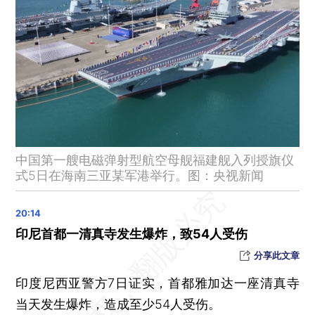
事关抑郁症治疗，中国科学家团队有重大发现
吴石将军户籍卡，找到了
泡泡玛特直播“翻车”，最新回应
3名海关公职人员遇袭，香港警方：现场检获5把仿制枪械、1把刀
因夜班太忙，德国男护士谋杀10名病人
特朗普：莫迪是个很好的人，我将于明年出访印度
高市早苗首次国会辩论，4位前首相双眼紧闭
中国第一艘电磁弹射型航空母舰福建舰入列授旗仪
中国第一艘电磁弹射型航空母舰福建舰，入列
式5日在海南三亚某军港举行。图：央视新闻
禁止这10类行为 多部门联合印发互联网健康科普负面行为清单
日韩通报朝鲜发射弹道导弹 朝方暂无回应
10月出口以美元计同比下降1.1% 低于市场预期
印尼首都一清真寺发生爆炸，致54人受伤
北京已开始进入试供暖期
分享此文章
美国起草，中方投弃权票
印度尼西亚警方7日证实，首都雅加达一座清真寺
美议员要求英国王之弟安德鲁就爱泼斯坦案接受问询
当天发生爆炸，造成至少54人受伤。