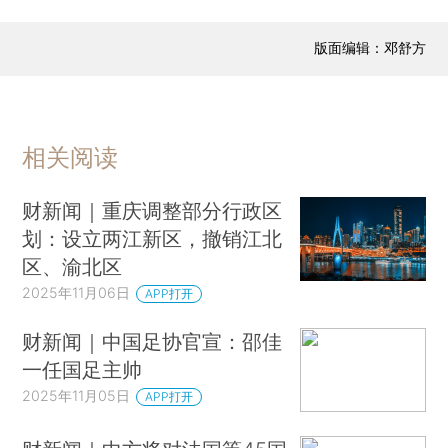
佩洛西宣布将退休，特朗普：大好事，她是个邪恶的女人
联合国专家将美国袭击行为定性为谋杀
版面编辑：邓舒方
美国货机坠毁事故死亡人数升至13人
多位民营企业家，改判无罪
商务部回应稀土出口管制措施：中方依法依规开展许可审查
相关阅读
商务部：愿与欧方探讨包括投资协定在内的多领域合作
商务部：中国政府高度重视、积极推进加入CPTPP
财新闻｜重庆调整部分行政区
哈立德·埃纳尼当选联合国教科文组织总干事
划：设立两江新区，撤销江北
晨读荐闻（国内、国际消息21条）
区、渝北区
2025年11月06日
10月主要经济数据增速或放缓 出口波动或较大
APP打开
四中全会部署推动执破衔接 让被查封冻结财产重入市场
财新闻｜中国足协官宣：邵佳
碧桂园境外债务重组高票通过 出险房企化债规模已逾1.2万亿元
一任国足主帅
大众新车将使用小鹏自研芯片与辅助驾驶技术
2025年11月05日
APP打开
无人驾驶公司小马智行、文远知行同日港股上市 齐齐跌破发行价