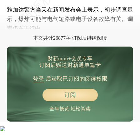
普京公开重要情报：全国人民都该了解
雅加达警方当天在新闻发布会上表示，初步调查显
罕见：特朗普遭到拒绝
示，爆炸可能与电气短路或电子设备故障有关。调
以军宣布在黎巴嫩南部完成多轮空袭行动
查仍在进行中。
2026年米兰-科尔蒂纳冬奥会闭幕式主题揭晓：“行动之美”
本文共计26877字 订阅后继续阅读
中国常驻联合国副代表耿爽两次追加发言驳斥美方无理指责推责
台风“海鸥”已致菲律宾188人死亡 135人失踪
财新mini+会员专享
美军两架B-52轰炸机接近委内瑞拉海岸
订阅后赠送财新通单篇卡
美政府继续“停摆” 法官下令全额支付食品救济金
登录
后获取已订阅的阅读权限
马斯克近万亿美元的薪酬方案获特斯拉股东通过
阿富汗“流氓团体”开火袭击巴基斯坦哨所
订阅
商务部：中方愿与美方相向而行 共同做好经贸磋商成果落实
全年畅览 轻松阅读
虚假摆拍“直播绑架、贩卖器官”，警方通报
陈芋汐/掌敏洁全运会跳水女子双人10米台夺冠，全红婵组合第五
郭美美被封号