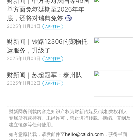
财新闻｜中方将对法国等45国
LVMH称中国市场具备韧性和高适应性 将继续投资中国市场
单方面免签延期至2026年年
法国拟禁止SHEIN线上平台在法运营 称其涉嫌销售儿童形象性爱玩偶
底，还将对瑞典免签
纳指跌1.9%料创半年来最差单周表现 黄仁勋回调“中国将赢得AI竞赛”表态
2025年11月04日
APP打开
墨西哥总统在首都街头遭公然猥亵 称“为了所有墨国女性”提起诉讼
财新闻｜铁路12306的宠物托
美国加州压倒性通过选区重划法案 州长呼吁其他民主党执政州效仿
运服务，升级了
2025年11月03日
APP打开
财新闻｜苏超冠军：泰州队
2025年11月02日
APP打开
财新网所刊载内容之知识产权为财新传媒及/或相关权利人
专属所有或持有。未经许可，禁止进行转载、摘编、复制及
建立镜像等任何使用。
如有意愿转载，请发邮件至
hello@caixin.com
，获得书面