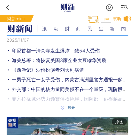
财新mini+
试听
T中
滚动财商民生新闻
2025/11/07
印尼首都一清真寺发生爆炸，致54人受伤
海关总署：将恢复美国3家企业大豆输华资质
《西游记》沙僧扮演者刘大刚病逝
一男子死亡一女子受伤，内蒙古满洲里警方通报一起刑事案件
外交部：中国的核力量同美俄不在一个量级，现阶段要求中国加入核军控谈判不公平、不合理、不可行
菲方拉拢域外势力频繁侵权挑衅，国防部：跳得越高、摔得越狠
展开
台陆军举行M1A2T坦克入列仪式，国防部回应
日本水产品输华？外交部回应
原图
中国驻日使馆提醒：防范野生动物袭击