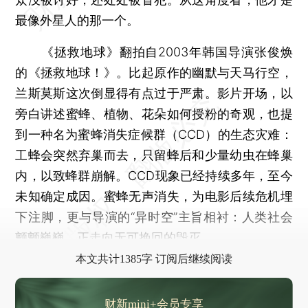
最像外星人的那一个。
《拯救地球》翻拍自2003年韩国导演张俊焕
的《拯救地球！》。比起原作的幽默与天马行空，
兰斯莫斯这次倒显得有点过于严肃。影片开场，以
旁白讲述蜜蜂、植物、花朵如何授粉的奇观，也提
到一种名为蜜蜂消失症候群（CCD）的生态灾难：
工蜂会突然弃巢而去，只留蜂后和少量幼虫在蜂巢
内，以致蜂群崩解。CCD现象已经持续多年，至今
未知确定成因。蜜蜂无声消失，为电影后续危机埋
下注脚，更与导演的“异时空”主旨相衬：人类社会
颤颤巍巍，正走向无可挽回的毁灭。
本文共计1385字 订阅后继续阅读
财新mini+会员专享