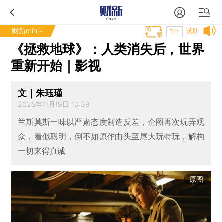
财新mini+
试听
T中
《拯救地球》：人类消失后，世界
重新开始｜影视
文｜朱珏瑾
2025年11月19日 10:39
兰斯莫斯一味以严肃态度制造反差，企图再次玩弄观
众，看似聪明，倒不如原作由头至尾大玩特玩，解构
一切来得真诚
原图