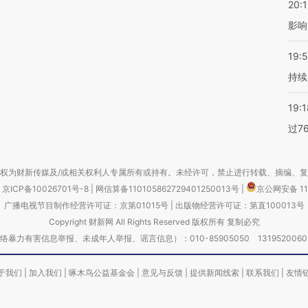
20:1
影响
19:5
持续
19:1
过7
权为财新传媒及/或相关权利人专属所有或持有。未经许可，禁止进行转载、摘编、
京ICP备10026701号-8
|
网信算备110105862729401250013号
|
京公网安备 11
广播电视节目制作经营许可证：京第01015号
|
出版物经营许可证：第直100013号
Copyright 财新网 All Rights Reserved 版权所有 复制必究
害信息举报、未成年人举报、谣言信息）：010-85905050 13195200605 举报邮
于我们
|
加入我们
|
啄木鸟公益基金会
|
意见与反馈
|
提供新闻线索
|
联系我们
|
友情