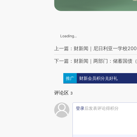
山东邹平通报“三无飞机”问题
云南彝良回应网曝垃圾倾倒问题：垃圾已全部清理并展开调查
多股冷空气接连来袭，局地降温超10℃
美国“政府效率部”确认已提前解散
美乌联合声明：已起草更新版和平框架文本
晨读荐闻（国内、国际消息10条）
Loading...
幻方量化曝关联公司IT员工“老鼠仓” 10个月获利近9000万元
小鹏汽车入局混动赛道 增程市场是否仍有潜力可挖？
上一篇：财新闻｜尼日利亚一学校20
下一篇：财新闻｜两部门：储蓄国债
推广
财新会员积分兑好礼
评论区
3
登录
后发表评论得积分