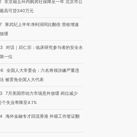
2
非京籍五环内购房社保降至一年 北京市公
跨国走私7万
视线｜被称为“蟑螂”的印
视线｜“入侵”还是“人道危
最高可贷340万元
检体内含3种
度Z世代 用街头抗争将教
机”？难民潮撕裂西班牙
秘鲁纳斯
育部长拱下台
飞地休达
13人遇难
7
寒武纪上半年净利润同比翻倍 营收增速
放缓
53
对话｜邱仁宗：临床研究参与者的安全永
第一位
进第四届链博
【商旅对话】华住集团
技“链”接产
【特别呈现】寻找100种
CFO：不靠规模取胜，华
【特别呈
有意思的生活方式·第三对
住三大增长引擎是什么？
有意思的
06
全国人大常委会：六名将领涉嫌严重违
法 被罢免全国人大代表
43
7月美国劳动力市场意外放缓 岗位减少
3万个失业率降至4.1%
14
海外金融专才回流香港 外籍工作签证翻