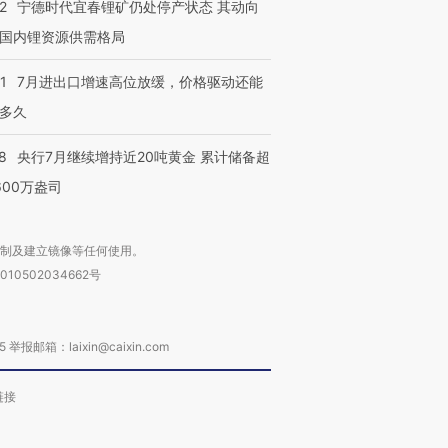
2
宁德时代宜春锂矿仍处停产状态 其动向
国内锂资源供需格局
1
7月进出口增速高位放缓，价格驱动还能
多久
8
央行7月继续增持近20吨黄金 累计储备超
600万盎司
复制及建立镜像等任何使用。
010502034662号
箱：laixin@caixin.com
链接