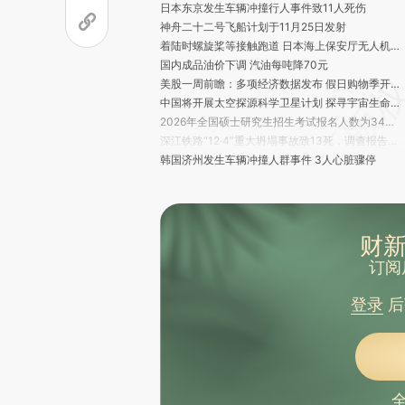
日本东京发生车辆冲撞行人事件致11人死伤
神舟二十二号飞船计划于11月25日发射
着陆时螺旋桨等接触跑道 日本海上保安厅无人机发生“重大事故”
国内成品油价下调 汽油每吨降70元
美股一周前瞻：多项经济数据发布 假日购物季开启
中国将开展太空探源科学卫星计划 探寻宇宙生命起源
2026年全国硕士研究生招生考试报名人数为343万
深江铁路“12·4”重大坍塌事故致13死，调查报告公布
韩国济州发生车辆冲撞人群事件 3人心脏骤停
网传“凉山公益列车上众多游客围堵拍摄彝族老人”，成都客运段通报
李在明希望在不久的将来可以访华
乘客被困高铁厕所，多人踹门施救？广铁长沙客运段通报
超越周琦，杨瀚森升至中国球员NBA得分榜第5位
财新
依法严打消防领域假冒伪劣犯罪，公安部公布5起典型案例
订阅
苏丹领导人拒绝接受四方机制提出的停火方案
中国启动聚变领域国际科学计划
登录
后
黎巴嫩真主党证实：高级领导人遭空袭身亡
北京一37岁男子独自爬野山，不幸遇难
奖金50万元的书法特等奖被取消，官方公告：个别评委做了手脚
英国确认将于2027年主办G20峰会
以军称打死哈马斯武器装备部门负责人