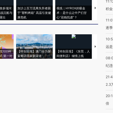
11:1
致多瑙河
加沙上百万流离失所者困
视线｜HYROX的吸金
马航飞行员
积金
二战沉船与
于“塑料烤箱” 高温引发健
术：是什么让中产们甘
粒摇头丸 尿
露出
康危机
心“花钱找虐”？
毒品
11:0
逐季
10:
远是
【推广】走
找100种
【特别呈现】澳门全力探
【特别呈现】《东莞，人
会，让数智科
式·第一对
索葡语国家新渠道
间便利店》倾情上线
业
08:
纪违
21:
2.
20:
倍