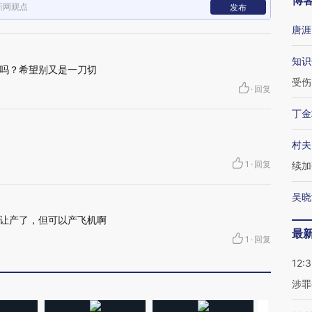
博
新网观点
发布
唐涯
知识
吗？希望别又是一刀切
受伤
·
回复
丁金
村夫
1
·
回复
续加
吴晓
让产了，但可以产飞机啊
最
1
·
回复
12:
涉罪