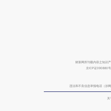
财新网所刊载内容之知识产
京ICP证090880号
违法和不良信息举报电话（涉网络暴力有
关