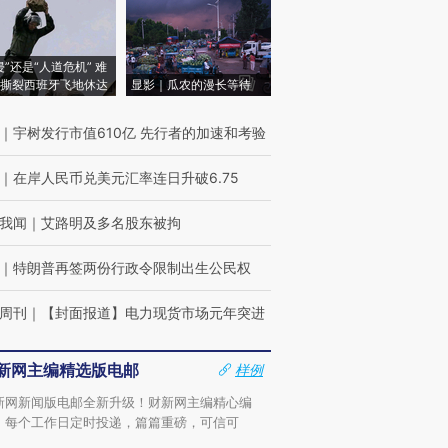
侵”还是“人道危机” 难
撕裂西班牙飞地休达
显影｜瓜农的漫长等待
｜
宇树发行市值610亿 先行者的加速和考验
｜
在岸人民币兑美元汇率连日升破6.75
我闻
｜
艾路明及多名股东被拘
｜
特朗普再签两份行政令限制出生公民权
周刊
｜
【封面报道】电力现货市场元年突进
新网主编精选版电邮
样例
新网新闻版电邮全新升级！财新网主编精心编
，每个工作日定时投递，篇篇重磅，可信可
。