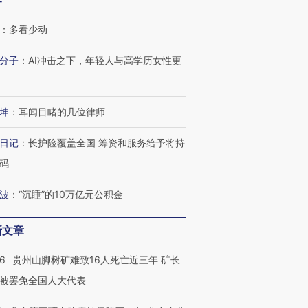
客
：
多看少动
分子
：
AI冲击之下，年轻人与高学历女性更
坤
：
耳闻目睹的几位律师
日记
：
长护险覆盖全国 筹资和服务给予将持
码
波
：
“沉睡”的10万亿元公积金
新文章
36
贵州山脚树矿难致16人死亡近三年 矿长
被罢免全国人大代表