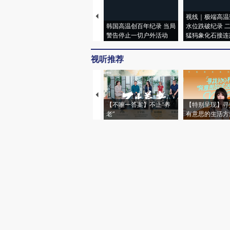
视线｜极端高温
韩国高温创百年纪录 当局
水位跌破纪录 
警告停止一切户外活动
猛犸象化石接连
视听推荐
【不唯一答案】不止“养
【特别呈现】寻
老”
有意思的生活方