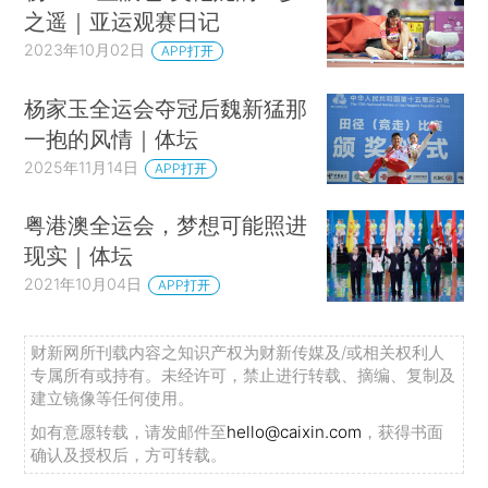
之遥｜亚运观赛日记
2023年10月02日
APP打开
杨家玉全运会夺冠后魏新猛那
一抱的风情｜体坛
2025年11月14日
APP打开
粤港澳全运会，梦想可能照进
现实｜体坛
2021年10月04日
APP打开
财新网所刊载内容之知识产权为财新传媒及/或相关权利人
专属所有或持有。未经许可，禁止进行转载、摘编、复制及
建立镜像等任何使用。
如有意愿转载，请发邮件至
hello@caixin.com
，获得书面
确认及授权后，方可转载。