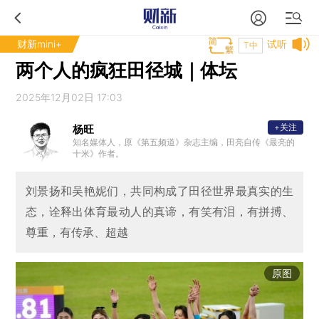
财新mini+
试听
T中
两个人的疯狂田径城｜体坛
2025年12月02日 17:03
+关注
杨旺
知名媒体人，原《第五频道》杂志主编，田亮自传《最亮的
十米》作者。
刘景扬和吴艳妮们，共同构成了田径世界最真实的生
态，诠释出体育最动人的真谛，有笑有泪，有拼搏、
尊重，有传承、超越
原图