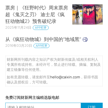
票房｜《狂野时代》周末票房
超《鬼灭之刃》 迪士尼《疯
狂动物城2》预售破纪录
2025年11月24日
APP打开
从《疯狂动物城》到中国的“地域黑”
2016年03月20日
APP打开
财新网所刊载内容之知识产权为财新传媒及/或相关权利人
专属所有或持有。未经许可，禁止进行转载、摘编、复制及
建立镜像等任何使用。
如有意愿转载，请发邮件至
hello@caixin.com
，获得书面
确认及授权后，方可转载。
免费订阅财新网主编精选版电邮
订阅