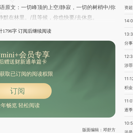
语原文：一切峰顶的上空/静寂，一切的树梢中/你
资超
静默在林里。/且等候，你也快要/去休息。
14:
1796字 订阅后继续阅读
13:
分事
mini+会员专享
12:
后赠送财新通单篇卡
涉罪
获取已订阅的阅读权限
11:1
积金
订阅
11:0
全年畅览 轻松阅读
逐季
10:
版面编辑：邓舒方
远是