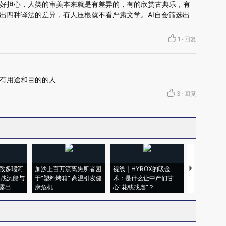
好担心，人类的审美本来就是有差异的，有的欣赏古典乐，有
出四种译法的差异，有人压根就不看严肃文学。AI自会筛选出
1
·
回复
有用途和目的的人
3
·
回复
致多瑙河
加沙上百万流离失所者困
视线｜HYROX的吸金
马航飞行员
二战沉船与
于“塑料烤箱” 高温引发健
术：是什么让中产们甘
粒摇头丸 尿
露出
康危机
心“花钱找虐”？
毒品