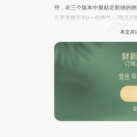
些，在三个版本中最贴近歌德的德
几乎觉察不到/一些声气；/鸟儿们
本文共计
财新
订阅
登录
后