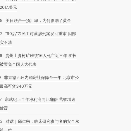
20亿美元
09
美日联合干预汇率，为何影响了黄金
32
“90后”农民工讨薪涉刑案发回重审 因部
实不清
36
贵州山脚树矿难致16人死亡近三年 矿长
被罢免全国人大代表
2
非京籍五环内购房社保降至一年 北京市公
最高可贷340万元
7
寒武纪上半年净利润同比翻倍 营收增速
放缓
53
对话｜邱仁宗：临床研究参与者的安全永
第一位