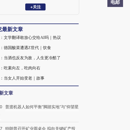
电邮
+关注
竞最新文章
：文学翻译敢放心交给AI吗｜热议
：德国酸菜遭遇Z世代｜饮食
：当酒也反友为敌，人生更冷酷了
：吃素向左，吃肉向右
：当女人开始变老｜故事
新文章
00
普渡机器人如何平衡“脚踏实地”与“仰望星
？
57
特朗普召开矿业圆桌会 拟向关键矿产投