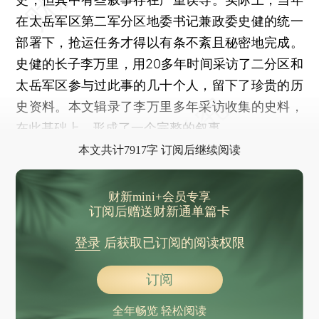
在太岳军区第二军分区地委书记兼政委史健的统一
部署下，抢运任务才得以有条不紊且秘密地完成。
史健的长子李万里，用20多年时间采访了二分区和
太岳军区参与过此事的几十个人，留下了珍贵的历
史资料。本文辑录了李万里多年采访收集的史料，
在此基础上，形成了一个完整的叙事。
本文共计7917字 订阅后继续阅读
财新mini+会员专享
订阅后赠送财新通单篇卡
登录
后获取已订阅的阅读权限
订阅
全年畅览 轻松阅读