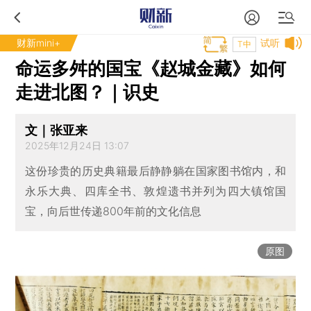
财新mini+
试听
T中
命运多舛的国宝《赵城金藏》如何
走进北图？｜识史
文｜张亚来
2025年12月24日 13:07
这份珍贵的历史典籍最后静静躺在国家图书馆内，和
永乐大典、四库全书、敦煌遗书并列为四大镇馆国
宝，向后世传递800年前的文化信息
原图