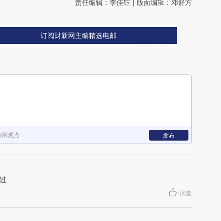
责任编辑：李佳钰 | 版面编辑：邓舒方
订阅财新网主编精选电邮
新网观点
发布
过
·
回复