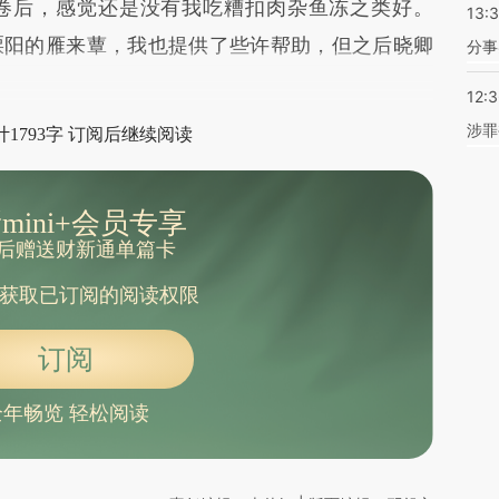
卷后，感觉还是没有我吃糟扣肉杂鱼冻之类好。
13:
溧阳的雁来蕈，我也提供了些许帮助，但之后晓卿
分事
12:
涉罪
1793字 订阅后继续阅读
mini+会员专享
后赠送财新通单篇卡
获取已订阅的阅读权限
订阅
全年畅览 轻松阅读