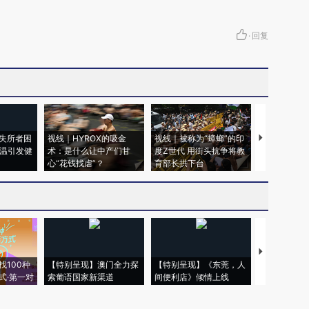
·
回复
失所者困
视线｜HYROX的吸金
视线｜被称为“蟑螂”的印
视线｜“入侵
高温引发健
术：是什么让中产们甘
度Z世代 用街头抗争将教
机”？难民潮
心“花钱找虐”？
育部长拱下台
飞地休达
【推广】走
找100种
【特别呈现】澳门全力探
【特别呈现】《东莞，人
会，让数智科
式·第一对
索葡语国家新渠道
间便利店》倾情上线
业