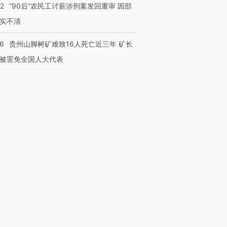
32
“90后”农民工讨薪涉刑案发回重审 因部
实不清
36
贵州山脚树矿难致16人死亡近三年 矿长
被罢免全国人大代表