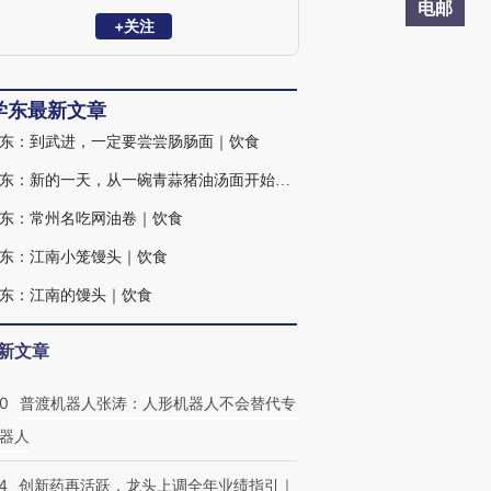
·故乡风物长》《老朱煮酒》《愿孩子过好
电邮
你的世界》等书。
+关注
学东最新文章
东：到武进，一定要尝尝肠肠面｜饮食
朱学东：新的一天，从一碗青蒜猪油汤面开始｜饮食
东：常州名吃网油卷｜饮食
东：江南小笼馒头｜饮食
东：江南的馒头｜饮食
新文章
00
普渡机器人张涛：人形机器人不会替代专
器人
4
创新药再活跃，龙头上调全年业绩指引｜