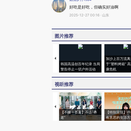
好吃是好吃，但确实好油啊
2025-12-27 00:16 · 山东
图片推荐
加沙上百万流离
韩国高温创百年纪录 当局
于“塑料烤箱” 
警告停止一切户外活动
康危机
视听推荐
【不唯一答案】不止“养
【特别呈现】寻
老”
有意思的生活方