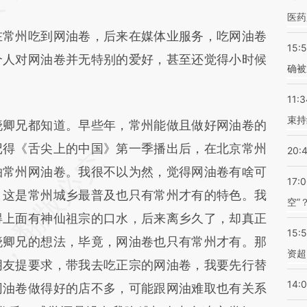
医药
常州吃到网油卷，后来在媒体业服务，吃网油卷
15:5
个人对网油卷并无特别的爱好，甚至还觉得小时候
确被
11:3
束持
卿兄都知道。早些年，常州能做且做好网油卷的
记得《舌尖上的中国》第一季播出后，在北京常州
20:
拍常州网油卷。我很不以为然，觉得网油卷有啥可
17:
，这是常州城乡最普及也只有常州才有的特色。我
空”
得上面有神仙祖宗的口水，后来离乡久了，却真正
15:
晓卿兄的想法，毕竟，网油卷也只有常州才有。那
资超
朋友提要求，带我去吃正宗的网油卷，我要先行替
14:
网油卷做得好的店不多，可能跟网油难取也有关系