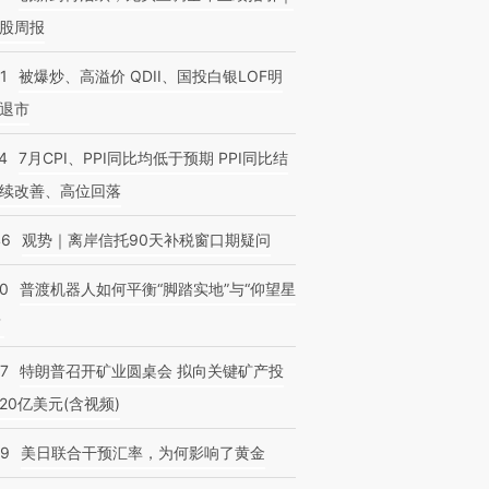
股周报
1
被爆炒、高溢价 QDII、国投白银LOF明
退市
4
7月CPI、PPI同比均低于预期 PPI同比结
续改善、高位回落
46
观势｜离岸信托90天补税窗口期疑问
00
普渡机器人如何平衡“脚踏实地”与“仰望星
？
57
特朗普召开矿业圆桌会 拟向关键矿产投
20亿美元(含视频)
09
美日联合干预汇率，为何影响了黄金