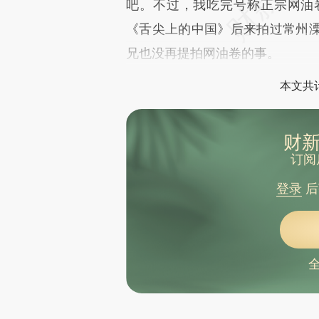
吧。不过，我吃完号称正宗网油
《舌尖上的中国》后来拍过常州
兄也没再提拍网油卷的事。
本文共计
财新
订阅
登录
后