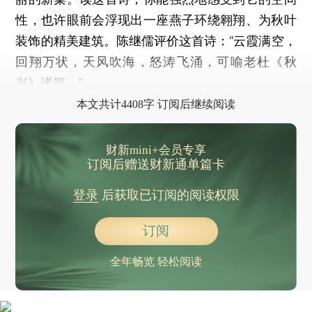
性，也许眼前会浮现出一座燕子环绕翱翔、为秋叶
装饰的精美建筑。陈继儒评价这首诗：“云霞满空，
回翔万状，天风吹海，怒涛飞涌，可喻老杜《秋
兴》诸篇。”
本文共计4408字 订阅后继续阅读
财新mini+会员专享
订阅后赠送财新通单篇卡
登录
后获取已订阅的阅读权限
订阅
全年畅览 轻松阅读