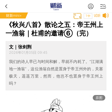
财新mini+
试听
T中
《秋兴八首》散论之五：帝王州上
一渔翁｜杜甫的邀请⑥（完）
文｜张剑荆
2026年01月05日 09:45
我们的诗人早已与时间和解，早就不内耗了。“江湖满
地一渔翁”，这位渔翁自然是置身于帝王州外的，关塞
极天，遥遥万里，然而，他岂不也置身于帝王州上
吗？
原图